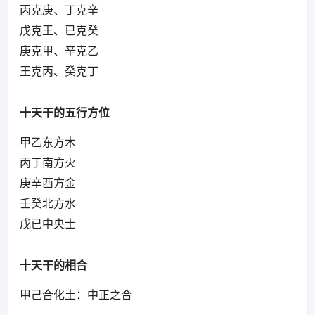
丙克庚、丁克辛
戊克王、已克癸
庚克甲、辛克乙
王克丙、癸克丁
十天干的五行方位
甲乙东方木
丙丁南方火
庚辛西方金
壬癸北方水
戊已中央士
十天干的相合
甲己合化土：中正之合