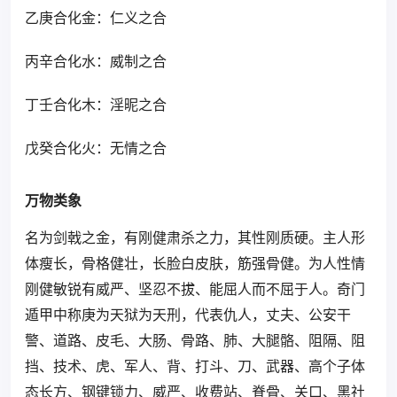
乙庚合化金：仁义之合
丙辛合化水：威制之合
丁壬合化木：淫昵之合
戊癸合化火：无情之合
万物类象
名为剑戟之金，有刚健肃杀之力，其性刚质硬。主人形
体瘦长，骨格健壮，长脸白皮肤，筋强骨健。为人性情
刚健敏锐有威严、坚忍不拔、能屈人而不屈于人。奇门
遁甲中称庚为天狱为天刑，代表仇人，丈夫、公安干
警、道路、皮毛、大肠、骨路、肺、大腿骼、阻隔、阻
挡、技术、虎、军人、背、打斗、刀、武器、高个子体
态长方、钢键锁力、威严、收费站、脊骨、关口、黑社