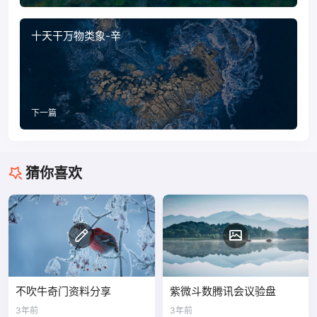
十天干万物类象-辛
下一篇
猜你喜欢
不吹牛奇门资料分享
紫微斗数腾讯会议验盘
3年前
3年前