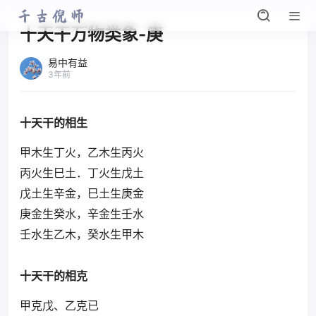
十天干万物类象-庚
易中有益
3年前
十天干的相生
甲木生丁火，乙木生丙火
丙火生巳土．丁火生戊土
戊土生辛金，巳土生庚金
庚金生癸水，辛金生壬水
壬水生乙木，癸水生甲木
十天干的相克
甲克戊、乙克已