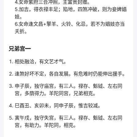
4.女命紫府三合冲照，主富贵封赠。
5.加吉，得衣禄丰足；陷地，四煞冲破，则为妾婢娼
妓。
6.女命逢文昌+擎羊、火铃、化忌，若不为娼妓亦当
夭折。
兄弟宫━
相处融洽，有文艺才气。
逢煞好坏不定，各自发展。有危难时仍能伸出援手。
申子辰，独守庙宫，有三人。禄存、魁钺、左右同
宫，多荫得力。羊陀同宫，兄弟相克。
巳酉丑、亥卯未，同申子辰，惟吉较减。
寅午戌，独守失宫，有三人。禄存、魁钺、左右同
宫，有助力。羊陀同，相克。