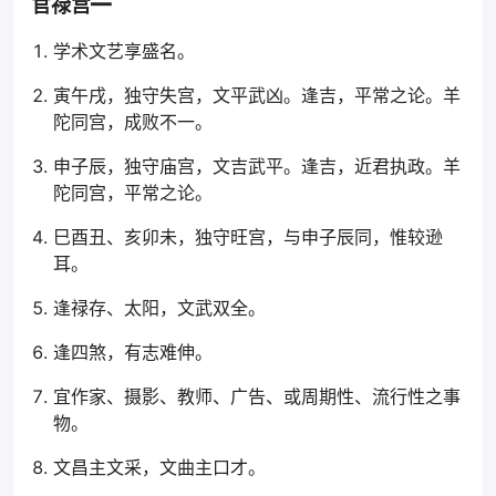
官禄宫━
学术文艺享盛名。
寅午戌，独守失宫，文平武凶。逢吉，平常之论。羊
陀同宫，成败不一。
申子辰，独守庙宫，文吉武平。逢吉，近君执政。羊
陀同宫，平常之论。
巳酉丑、亥卯未，独守旺宫，与申子辰同，惟较逊
耳。
逢禄存、太阳，文武双全。
逢四煞，有志难伸。
宜作家、摄影、教师、广告、或周期性、流行性之事
物。
文昌主文采，文曲主口才。