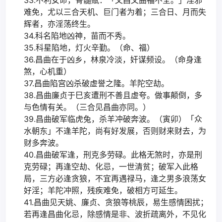
33.不利女命，骨髓赋：「文昌文曲福不全。」淫邪
难免，尤以三合天机、巨门者为着；三合日、月而失
辉者，亦淫荡终生。
34.科名陷地凶神，苗而不秀。
35.科星陷地，灯火辛勤。（命、福）
36.昌曲在于凶乡，林泉冷淡，奸谋频设。（命身逢
煞，心机重）
37.昌曲陷宫凶杀破虚誉之隆。羊陀空劫。
38.昌曲廉贞于巳亥遭刑不善且虚夸。做事颠倒，多
与色情有关。（三合见昌曲亦同。）
39.昌曲破军临虎兔，杀羊冲破奔波。（寅卯）「众
水朝东」不逢羊陀，尚有好发展，否则财来财去，为
财多奔波。
40.昌曲破军逢，刑克多劳碌。此格无煞时，亦是刑
克劳碌；再逢空劫、化忌，一世清贫；破军入此格
局，三方必逢贪狼，不宜再遇禄马，逢之男多浪荡女
好淫；羊陀冲照，残疾难免，破相方可延生。
41.昌曲见天姚、廉贞、贪狼等桃辰，易生感情困扰；
若再逢昌曲化忌，除感情是非、波折疏离外，不见化