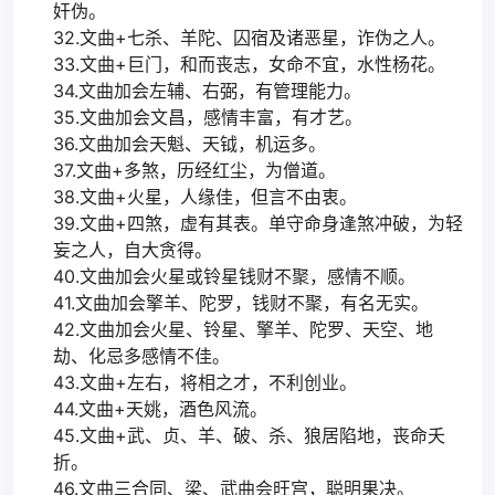
奸伪。
32.文曲+七杀、羊陀、囚宿及诸恶星，诈伪之人。
33.文曲+巨门，和而丧志，女命不宜，水性杨花。
34.文曲加会左辅、右弼，有管理能力。
35.文曲加会文昌，感情丰富，有才艺。
36.文曲加会天魁、天钺，机运多。
37.文曲+多煞，历经红尘，为僧道。
38.文曲+火星，人缘佳，但言不由衷。
39.文曲+四煞，虚有其表。单守命身逢煞冲破，为轻
妄之人，自大贪得。
40.文曲加会火星或铃星钱财不聚，感情不顺。
41.文曲加会擎羊、陀罗，钱财不聚，有名无实。
42.文曲加会火星、铃星、擎羊、陀罗、天空、地
劫、化忌多感情不佳。
43.文曲+左右，将相之才，不利创业。
44.文曲+天姚，酒色风流。
45.文曲+武、贞、羊、破、杀、狼居陷地，丧命夭
折。
46.文曲三合同、梁、武曲会旺宫，聪明果决。