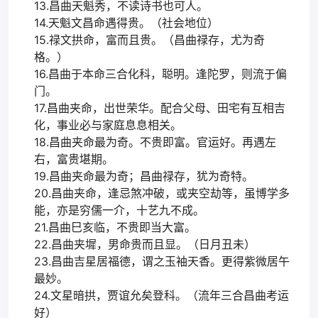
13.昌曲天魁秀，不读诗书也可人。
14.天魁文昌命遇得贵。（社会地位）
15.禄文拱命，富而且贵。（昌曲禄存，尤为奇
格。）
16.昌曲于本命三合化科，聪明。逢陀罗，则流于偏
门。
17.昌曲夹命，出世荣华。配合父母、田宅有互相吉
化，事业必与家庭息息相关。
18.昌曲夹命最为奇。不贵即富。官运好。再遇左
右，富贵堪期。
19.昌曲夹命最为奇；昌曲禄存，犹为奇特。
20.昌曲夹命，逢忌煞冲破，或夹空劫等，虽博学多
能，亦是穷儒一介，十艺九不成。
21.昌曲巳亥临，不贵即当大富。
22.昌曲夹墀，男命贵而且显。（日月丑未）
23.昌曲吉星居福德，谓之玉袖天香。更得紫微居午
最妙。
24.文星暗拱，贾谊允矣登科。（流年三合昌曲考运
好）