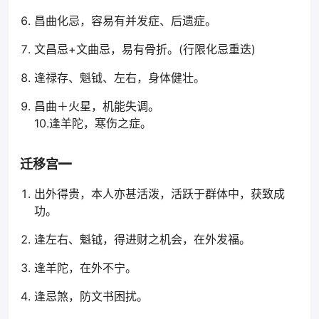
昌曲化忌，容易有并发症、后遗症。
文昌忌+文曲忌，易有骨折。(行限化忌重迭)
逢禄存、魁钺、左右，身体健壮。
昌曲＋火星，机能失调。
10.逢羊陀，寒伤之症。
迁移宫━
出外得贵，本人亦甚活泼，活跃于群体中，获致成
功。
逢左右、魁钺，得进财之机会，在外发福。
逢羊陀，在外不宁。
逢忌煞，防文书困扰。