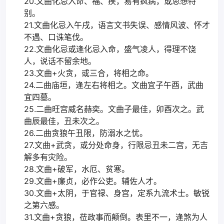
20.文曲化忌入命、福、疾，易有疯病，或思想特
别。
21.文曲化忌入午戌，语言文书失误、感情风波、怀才
不遇、口诛笔伐。
22.文曲化忌或逢化忌入命，盛气凌人，得理不饶
人，说话不留余地。
23.文曲+火贪，或三合，将相之命。
24.二曲庙垣，逢左右将相之。文曲宜子午酉，武曲
宜四墓。
25.二曲旺宫威名赫奕。文曲子最佳，卯酉次之。武
曲辰最佳，丑未次之。
26.二曲贪狼午丑限，防溺水之忧。
27.文曲+武贪，或分处命身，行限忌丑未二宫，无吉
解多有灾险。
28.文曲+破军，水厄、贫寒。
29.文曲+廉贞，必作公吏。辅佐人才。
30.文曲+太阴，于官禄、身宫，定系九流术士。敏锐
之第六感。
31.文曲+贪狼，莅政事而颠倒。表里不一，逢煞为人