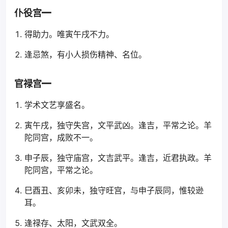
仆役宫━
得助力。唯寅午戌不力。
逢忌煞，有小人损伤精神、名位。
官禄宫━
学术文艺享盛名。
寅午戌，独守失宫，文平武凶。逢吉，平常之论。羊
陀同宫，成败不一。
申子辰，独守庙宫，文吉武平。逢吉，近君执政。羊
陀同宫，平常之论。
巳酉丑、亥卯未，独守旺宫，与申子辰同，惟较逊
耳。
逢禄存、太阳，文武双全。