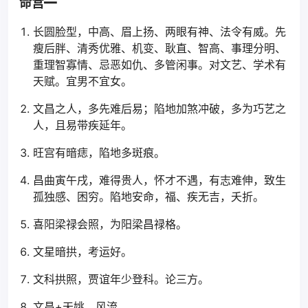
命宫━
长圆脸型，中高、眉上扬、两眼有神、法令有威。先
瘦后胖、清秀优雅、机变、耿直、智高、事理分明、
重理智寡情、忌恶如仇、多管闲事。对文艺、学术有
天赋。宜男不宜女。
文昌之人，多先难后易；陷地加煞冲破，多为巧艺之
人，且易带疾延年。
旺宫有暗痣，陷地多斑痕。
昌曲寅午戌，难得贵人，怀才不遇，有志难伸，致生
孤独感、困穷。陷地安命，福、疾无吉，夭折。
喜阳梁禄会照，为阳梁昌禄格。
文星暗拱，考运好。
文科拱照，贾谊年少登科。论三方。
文昌+天姚，风流。