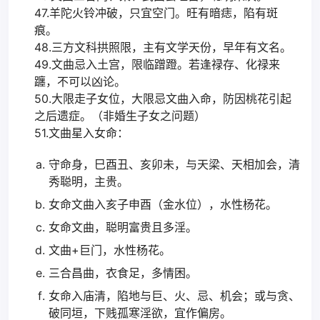
47.羊陀火铃冲破，只宜空门。旺有暗痣，陷有斑
痕。
48.三方文科拱照限，主有文学天份，早年有文名。
49.文曲忌入土宫，限临蹭蹬。若逢禄存、化禄来
躔，不可以凶论。
50.大限走子女位，大限忌文曲入命，防因桃花引起
之后遗症。（非婚生子女之问题）
51.文曲星入女命：
守命身，巳酉丑、亥卯未，与天梁、天相加会，清
秀聪明，主贵。
女命文曲入亥子申酉（金水位），水性杨花。
女命文曲，聪明富贵且多淫。
文曲+巨门，水性杨花。
三合昌曲，衣食足，多情困。
女命入庙清，陷地与巨、火、忌、机会；或与贪、
破同垣，下贱孤寒淫欲，宜作偏房。