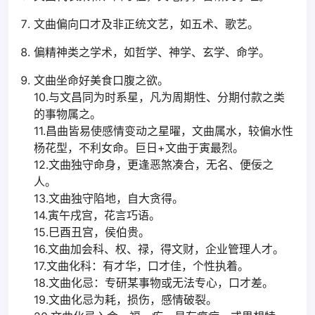
文曲偏向口才及非正统文艺，如五术、歌艺。
偏精神类之学术，如哲学、神学、玄学、命学。
文曲坐命好美食口腹之欲。
10.与文昌同为时系星，凡为周期性、分期付款之类
的事物属之。
11.昌曲皆易使感情变动之星曜，文曲属水，较偏水性
杨花型，不利女命。巨日+文曲于寅最烈。
12.文曲独守命身，更逢恶煞凑合，无名、便佞之
人。
13.文曲独守陷地，自大贪得。
14.寅午戌宫，花言巧语。
15.巳酉丑宫，侯伯贵。
16.文曲加会科、权、禄，得文财，企业管理人才。
17.文曲化科：有才华，口才佳，个性执着。
18.文曲化忌：专研某事物或无法专心，口才差。
19.文曲化忌为耗，损伤，感情破裂。