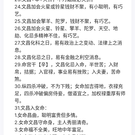
24.文昌加会火星或铃星钱财不聚，有小聪明，有巧
艺。
25.文昌加会擎羊、陀罗，钱财不聚，有巧艺。
26.文昌加会火星、铃星、擎羊、陀罗、天空、地
劫、化忌多精神不佳，有巧艺。
27.文昌化科之日，易有政治上之变动、法律上之消
息。
28.文昌化忌之日，易有金融之利空消息。
29.命宫干【辛】，文昌化忌入命，半世苦；入财
帛，拮据；入官禄，事业易有挫败；入夫妻，苦命
煞。
30.纵四杀冲破，不为下贱；女命加吉得地，衣禄充
足，四杀冲破偏房侍妾，僧道宜之，加权禄重厚有师
号。
31.文昌入女命：
1.女命昌曲，聪明富贵但多情。
2.女命文昌守命身，主人秀丽清奇。
3.女命福不全美，旺地中年富足。