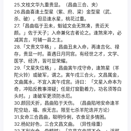
25.文桂文华九重贵显。（昌曲三合、夹）
26.昌曲喜逢土型星（紫、府、梁）金型星（武、
杀、破），但忌逢水星，桃花过重。
27.「昌曲临于丑未，魁钺文会无煞凑，贵近天
颜。」佐于天子；入命兼化吉者论之。逢煞来冲，必
减其吉，可辅一县之主。
28.「文贵文华格」，昌曲丑未入命，再逢吉化、禄
存，贵显一时。喜遇日月同宫。有经世之才，文学、
医学、经济，皆可显荣耀。
29.「文星失位格」，昌曲寅午戌守命，逢煞星（羊
陀火铃）或破军，谓之。寅午戌三合火，文昌属金，
文曲属水，不宜入寅午戌宫。诗曰：「文星入命本为
奇，冲陷反教事滞疑；任是灯窗勤着力，功名须等白
头时。」逢破军更须防水厄。
30.颜回夭折，昌曲陷于天伤。（昌曲陷地安命逢羊
陀空劫，福、疾无吉。限至七杀羊陀迭并方论）
31.女命三合昌曲，聪明伶俐，衣食足多情困。
32.杨妃好色，三合文昌文曲。（异性缘重）