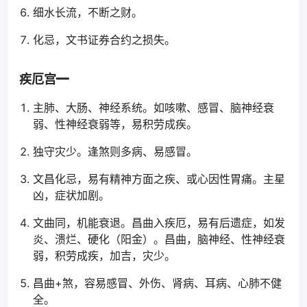
细水长流，不断之财。
化忌，文书证券合约之损失。
疾厄宫━
主肺、大肠、神经系统。如咳嗽、感冒、脑神经衰
弱、性神经衰弱等，易积劳成疾。
独守灾少。逢煞则多病、易感冒。
文昌化忌，易有精神方面之疾、或心因性胃痛。主星
凶，症状加剧。
文曲同，机能衰退。昌曲入疾厄，易有后遗症，如发
炎、溃烂、硬化（阳金）。昌曲，脑神经、性神经衰
弱，积劳成疾，加吉，灾少。
昌曲+煞，容易感冒、外伤、肾病、耳病、心肺不健
全。