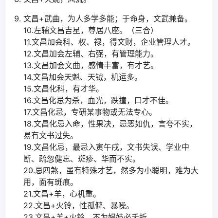
文昌+武曲，为人多学多能；于命身，文武兼备。
10.左辅文昌吉星，尊居八座。（三合）
11.文昌加会科、权、禄，得文财，企业管理人才。
12.文昌加会左辅、右弼，有管理能力。
13.文昌加会文曲，感情丰富，有才艺。
14.文昌加会天魁、天钺，机运多。
15.文昌化科，有才华。
16.文昌化忌为杀，血光，跌撞，口才不佳。
17.文昌化忌，专研某事物或无法专心。
18.文昌化忌入命，性果决，忌恶如仇，言夸不实，
易有文书过失。
19.文昌化忌，最忌入寅午戌，文书失误、学业中
断、疏忽健忘、斑疹、华而不实。
20.忌四煞，虽有特殊才艺，然多为小聪明，难为大
用，面有斑痕。
21.文昌+羊，心机重。
22.文昌+火铃，性孤僻、暴噪。
23.文昌+羊+火铃，不为娼妓必夭折。