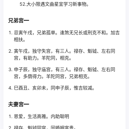
52.大小限遇文曲星宜学习新事物。
兄弟宫━
忌寅午戌，兄弟孤单。逢煞无兄长或刑克不和。加吉
相扶。
寅午戌，独守失宫，有三人。禄存、魁钺、左右同
宫，有助力。羊陀同，相克。
申子辰，独守庙宫，有三人。禄存、魁钺、左右同
宫，多荫得力。羊陀同宫，兄弟相克。
巳酉丑、亥卯未，同申子辰，惟吉较减。
夫妻宫━
恩爱，生活高雅。内助聪明
禄存、魁钺同宫，因婚姻富贵。