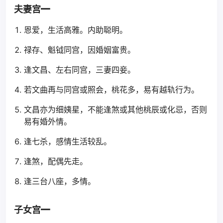
夫妻宫━
恩爱，生活高雅。内助聪明。
禄存、魁钺同宫，因婚姻富贵。
逢文昌、左右同宫，三妻四妾。
若文曲再与同宫或照会，桃花多，易有越轨行为。
文昌亦为细姨星，不能逢煞或其他桃辰或化忌，否则
易有婚外情。
逢七杀，感情生活较乱。
逢煞，配偶先走。
逢三台八座，多情。
子女宫━