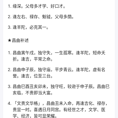
缘深。父母多才学、好口才。
逢左右、禄存、魁钺，父母多荫。
逢羊陀，必克其一。
★昌曲补述
昌曲寅午戌，独守失，一生孤寒。逢羊陀，短命夭
折。逢吉，平常之命。
昌曲申子辰，独守庙，平步青云。逢羊陀，虚有名
誉。逢吉，位至三台。
昌曲巳酉丑亥卯未，独守旺，较逊于申子辰。昌曲巳
亥临，不贵即当大富。
「文贵文华格」，昌曲丑未入命，再逢吉化、禄存，
贵显一时。喜遇日月同宫。有经世之才，文学、医
学、经济，皆可显荣耀。