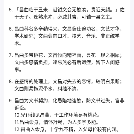
「昌曲临于丑未，魁钺文会无煞凑，贵近天颜。」佐
于天子。逢煞来冲，必减其吉，可辅一县之主。
昌曲科名多辛勤得来，文昌偏仕途功名，文艺才华，
学术研究；文曲偏向口才、技艺、音乐、非正统学
术。
昌曲多带桃花，文昌倾向精神面，昙花一现之相犀；
文曲多感情负担，逢忌煞必有后遗症，留下人间憾
事。
在感情的处理上，文昌对失去的恋情，较明白果断；
文曲则易拖泥带水，纠缠不清。
昌曲为文书契约，化忌陷地逢煞，防文书过失，官非
诉讼。
10.兄仆线见昌曲，于工作环境易有桃花。
11.昌曲命身，情怀舒畅，为人多学多能。
12.昌曲入命身，十学九不精，入父母位较有内涵。