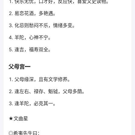
快乐无忧，口才好，反应快，喜爱文史读物。
易恋花酒，多艳遇。
化忌则愁闷不乐，情绪多变。
羊陀，心神不宁。
逢吉，福寿双全。
父母宫━
父母缘深，且有文学修养。
逢左右、禄存、魁钺，父母多荫。
逢羊陀，必克其一。
★文曲星
◎希夷先生曰：