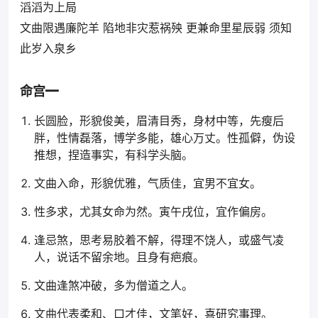
滔滔为上局
文曲限遇廉陀羊 陷地非灾惹祸殃 更兼命里星辰弱 须知
此岁入泉乡
命宫━
长圆脸，形貌俊美，眉清目秀，身材中等，先瘦后
胖，性情磊落，博学多能，雄心万丈。性孤僻，伪设
推想，捏造事实，有科学头脑。
文曲入命，形貌优雅，气质佳，宜男不宜女。
性多求，尤其女命为然。寅午戌位，宜作偏房。
逢忌煞，思考易胶着不解，得理不饶人，或盛气凌
人，说话不留余地。且身有疤痕。
文曲逢煞冲破，多为僧道之人。
文曲代表柔和、口才佳，文笔好，喜研究事理。