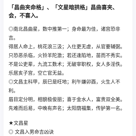
「昌曲夹命格」、「文星暗拱格」昌曲喜夹、
会，不喜入。
◎南北昌曲星，数中推第一；身命最为佳，诸宫恐非
吉。
得居人命上，桃花浪三汲；入仕更无虚，从官要辅弼。
只恐恶杀临，火铃羊陀激；若还逢陷地，苗而不秀实。
不是公吏辈，九流工数术；无破宰职权，女人多淫佚。
乐居亥子宫，空亡官无益。
◎文昌主科甲，辰巳是旺地；利午嫌卯酉，火生人不
利。
眉目定分明，相貌极俊丽；喜于金水人，富贵双全美。
先难而后易，中晚有声名；太阳荫福集，传胪第一名。
★文昌星
◎ 文昌入男命吉凶诀