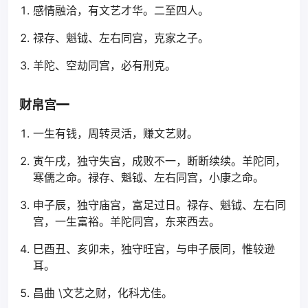
感情融洽，有文艺才华。二至四人。
禄存、魁钺、左右同宫，克家之子。
羊陀、空劫同宫，必有刑克。
财帛宫━
一生有钱，周转灵活，赚文艺财。
寅午戌，独守失宫，成败不一，断断续续。羊陀同，
寒儒之命。禄存、魁钺、左右同宫，小康之命。
申子辰，独守庙宫，富足过日。禄存、魁钺、左右同
宫，一生富裕。羊陀同宫，东来西去。
巳酉丑、亥卯未，独守旺宫，与申子辰同，惟较逊
耳。
昌曲 \文艺之财，化科尤佳。