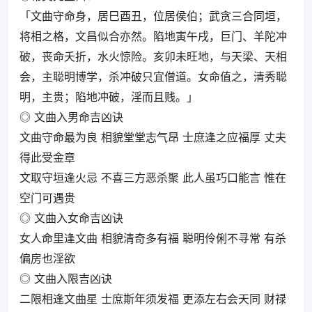
「文曲守命身，居巳酉丑，位居侯伯；武贪三合同垣，
将相之格，文昌似合亦然。陷地寅午戌，巨门、羊陀冲
破，丧命夭折，水火惊险。亥卯未旺地，与天梁、天相
会，主聪明博学，杀冲破只宜僧道。女命值之，清秀聪
明，主贵；陷地冲破，淫而且贱。｣
◎ 文曲入男命吉凶诀
文曲守命最为良 相貌堂堂志气昂 士庶逢之应福厚 丈夫
得此受金章
文取守垣逢火忌 不喜三方恶杀聚 此人虽巧口能言 惟在
空门可遇贵
◎ 文曲入女命吉凶诀
女人命里逢文曲 相貌清奇多有福 聪明伶俐不寻常 有杀
偏房也淫欲
◎ 文曲入限吉凶诀
二限相逢文曲星 士庶斯年须发福 更添左右会天同 财禄