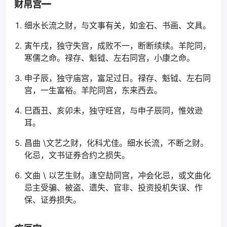
财帛宫━
细水长流之财，与文事有关，如金石、书画、文具。
寅午戌，独守失宫，成败不一，断断续续。羊陀同，
寒儒之命。禄存、魁钺、左右同宫，小康之命。
申子辰，独守庙宫，富足过日。禄存、魁钺、左右同
宫，一生富裕。羊陀同宫，东来西去。
巳酉丑、亥卯未，独守旺宫，与申子辰同，惟效逊
耳。
昌曲 \文艺之财，化科尤佳。细水长流，不断之财。
化忌，文书证券合约之损失。
文曲 \ 以艺生财。逢空劫同宫，冲会化忌，或文曲化
忌主受骗、被盗、遗失、官非、投资投机失误、作
保、证券损失。