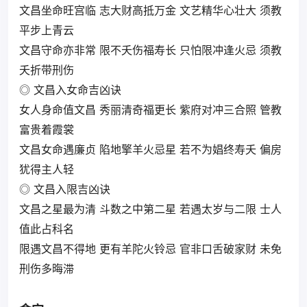
文昌坐命旺宫临 志大财高抵万金 文艺精华心壮大 须教
平步上青云
文昌守命亦非常 限不夭伤福寿长 只怕限冲逢火忌 须教
夭折带刑伤
◎ 文昌入女命吉凶诀
女人身命值文昌 秀丽清奇福更长 紫府对冲三合照 管教
富贵着霞裳
文昌女命遇廉贞 陷地擎羊火忌星 若不为娼终寿夭 偏房
犹得主人轻
◎ 文昌入限吉凶诀
文昌之星最为清 斗数之中第二星 若遇太岁与二限 士人
值此占科名
限遇文昌不得地 更有羊陀火铃忌 官非口舌破家财 未免
刑伤多晦滞