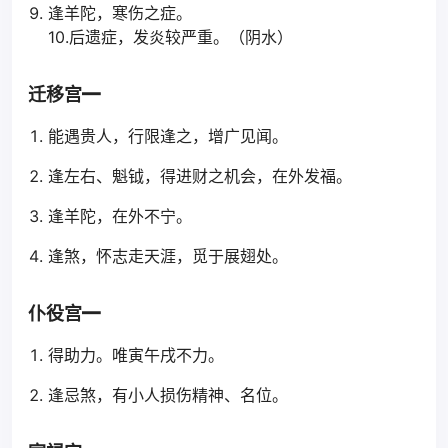
逢羊陀，寒伤之症。
10.后遗症，发炎较严重。（阴水）
迁移宫━
能遇贵人，行限逢之，增广见闻。
逢左右、魁钺，得进财之机会，在外发福。
逢羊陀，在外不宁。
逢煞，怀志走天涯，觅于展翅处。
仆役宫━
得助力。唯寅午戌不力。
逢忌煞，有小人损伤精神、名位。