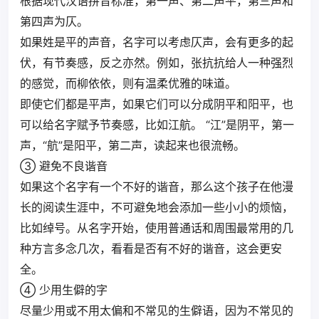
根据现代汉语拼音标准，第一声、第二声平，第三声和
第四声为仄。
如果姓是平的声音，名字可以考虑仄声，会有更多的起
伏，有节奏感，反之亦然。例如，张抗抗给人一种强烈
的感觉，而柳依依，则有温柔优雅的味道。
即使它们都是平声，如果它们可以分成阴平和阳平，也
可以给名字赋予节奏感，比如江航。 “江”是阴平，第一
声，“航”是阳平，第二声，读起来也很流畅。
③ 避免不良谐音
如果这个名字有一个不好的谐音，那么这个孩子在他漫
长的阅读生涯中，不可避免地会添加一些小小的烦恼，
比如绰号。从名字开始，使用普通话和周围最常用的几
种方言多念几次，看看是否有不好的谐音，这会更安
全。
④ 少用生僻的字
尽量少用或不用太偏和不常见的生僻语，因为不常见的