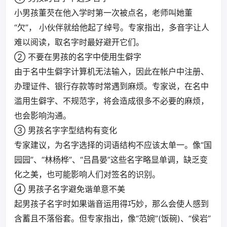
小男孩董芡在他入学时第一次被点名，老师叫她董
“欠”， 小伙伴就给他起了绰号。专家指出，多音字让人
难以阅读，取名字时最好避开它们。
② 不要在男孩的名字中使用生僻字
由于名中生僻字计算机无法输入，因此在帐户中注册、
办理证件、银行存款等时常遇到麻烦。专家说，在名中
滥用生僻字、不规范字，将会造成很多不必要的麻烦，
也会影响沟通。
③ 男孩名字字型结构有变化
专家建议，为名字选择的词语结构不应该太单一。像“国
园园”、“林杨桦”、“吕昌晏”这些名字略显单调，缺乏变
化之美，也可能影响人们对签名的识别。
④ 男孩子名字避免谐单意不美
起男孩子名字时如果谐音运用得巧妙，那么会使人感到
含蓄且不落俗套。但专家指出，像“范婉”(饭碗)、“侯岩”