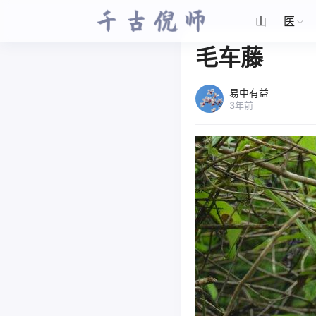
山
医
毛车藤
易中有益
3年前