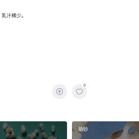
，乳汁稀少。
0
硇砂