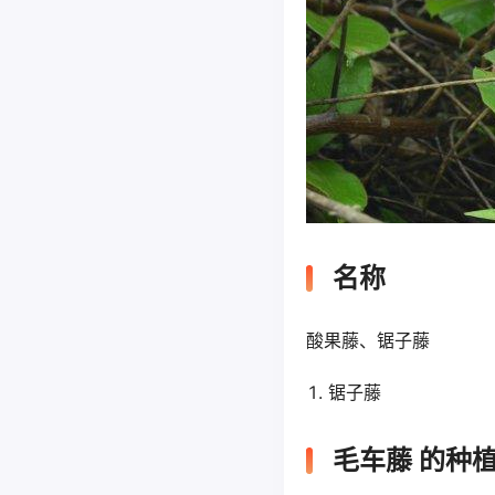
名称
酸果藤、锯子藤
锯子藤
毛车藤 的种