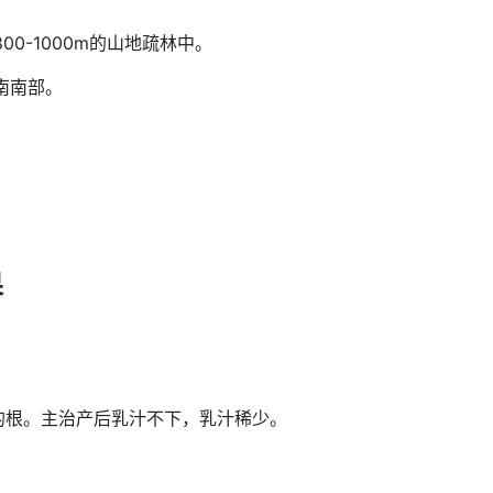
0-1000m的山地疏林中。
南南部。
果
的根。主治产后乳汁不下，乳汁稀少。