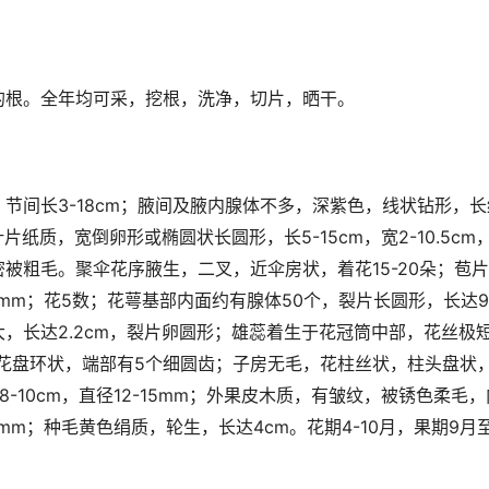
的根。全年均可采，挖根，洗净，切片，晒干。
节间长3-18cm；腋间及腋内腺体不多，深紫色，线状钻形，长
叶片纸质，宽倒卵形或椭圆状长圆形，长5-15cm，宽2-10.5c
被粗毛。聚伞花序腋生，二叉，近伞房状，着花15-20朵；苞
3mm；花5数；花萼基部内面约有腺体50个，裂片长圆形，长达9
，长达2.2cm，裂片卵圆形；雄蕊着生于花冠筒中部，花丝极
；花盘环状，端部有5个细圆齿；子房无毛，花柱丝状，柱头盘状
8-10cm，直径12-15mm；外果皮木质，有皱纹，被锈色柔毛
mm；种毛黄色绢质，轮生，长达4cm。花期4-10月，果期9月