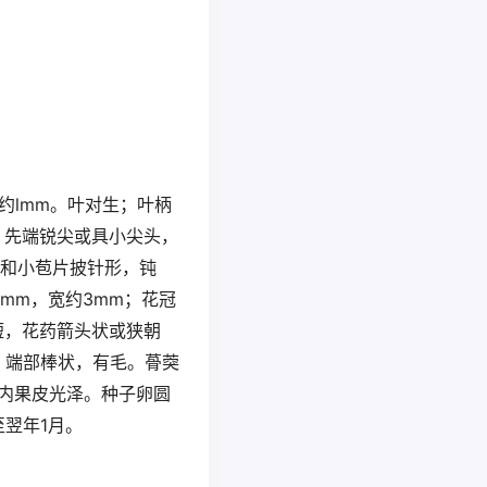
约lmm。叶对生；叶柄
m，先端锐尖或具小尖头，
片和小苞片披针形，钝
mm，宽约3mm；花冠
短，花药箭头状或狭朝
，端部棒状，有毛。蓇葖
，内果皮光泽。种子卵圆
至翌年1月。