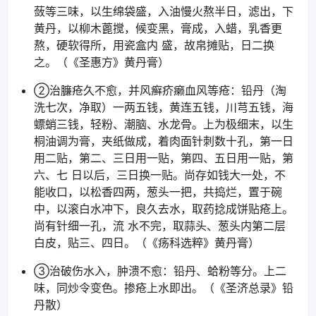
蔹等三味，以生绵袋盛，入油慢火熬半日，滤出，下
黄丹，以柳木蓖搅，候变黑，膏成，入蜡，乳香更
熬，硬软得所，用瓷盒内 盛，故帛摊贴，日二换
之。（《圣惠方》黄丹膏）
②治臁疮久不愈，并风癣疥癞血风等疮：铅丹（淘
洗七次，净取）一两五钱，黄连五钱，川芎五钱，海
螵蛸三钱，轻粉、潮脑、水龙骨。上为极细末，以生
桐油调为膏，夹纸做成，着肉面针刺数十孔，第一日
用二贴，第二、三日用一贴，第四、五日用一贴，第
六、七 日以后，三日换一贴。尚存如钱大一处，不
能收口，以松香四两，葱头一把，共捣烂，置于碗
中，以滚白水冲下，良久去水，取药捻成饼贴疮上。
尚有针细一孔，流 水不完，取蒜头、葱头内第二层
白皮，贴三、四日。（《疡科选粹》黄丹膏）
③治破伤水入，肿溃不愈：铅丹、蛤粉等分。上二
味，同炒令变色。掺疮上水即出。（《圣济总录》铅
丹散）