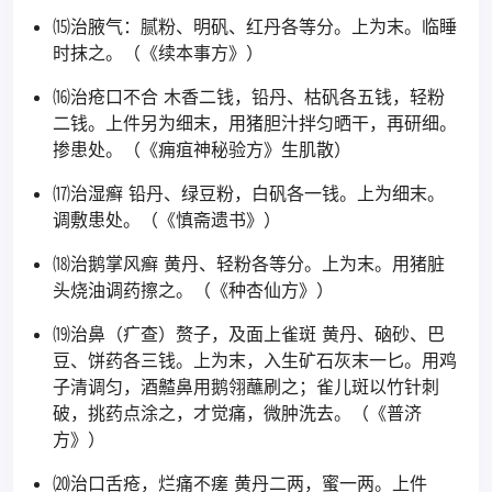
⒂治腋气：腻粉、明矾、红丹各等分。上为末。临睡
时抹之。（《续本事方》）
⒃治疮口不合 木香二钱，铅丹、枯矾各五钱，轻粉
二钱。上件另为细末，用猪胆汁拌匀晒干，再研细。
掺患处。（《痈疽神秘验方》生肌散）
⒄治湿癣 铅丹、绿豆粉，白矾各一钱。上为细末。
调敷患处。（《慎斋遗书》）
⒅治鹅掌风癣 黄丹、轻粉各等分。上为末。用猪脏
头烧油调药擦之。（《种杏仙方》）
⒆治鼻（疒查）赘子，及面上雀斑 黄丹、硇砂、巴
豆、饼药各三钱。上为末，入生矿石灰末一匕。用鸡
子清调匀，酒齄鼻用鹅翎蘸刷之；雀儿斑以竹针刺
破，挑药点涂之，才觉痛，微肿洗去。（《普济
方》）
⒇治口舌疮，烂痛不瘥 黄丹二两，蜜一两。上件