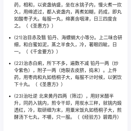
药，相和，以瓷盏纳盛，坐在水铫子内，慢火煮一炊
久，用绵滤过，都入瓷盏内，再煮如糊，药成，即丸
如酸枣子大。每服一丸，绵裹含咽津，日三四度含
之。（《圣惠方》）
(21)治目赤及翳 铅丹、海螵蛸大小等分。上二味合研
细，和白蜜如泥，蒸之半食久，冷，著眼四眦，日
一。（《千金要方》）
(22)治赤白痢，所下不多，遍数不减 铅丹一两（炒
令紫色），附子一两（炮裂去皮脐，捣末）。上件
药，用枣肉和丸如梧桐子大，每服不计时候，以粥饮
下十丸。（《圣惠方》）
(23)治吐逆 北来黄丹四两（筛过），用好米醋半
升，同药入铫内，煎令干却，用炭水三秤，就铫内煅
透红，冷，取研细为末，用粟米饭丸如梧桐子大，煎
酵汤下七丸，不嚼，只一服。（《经验方》碧霞丹）