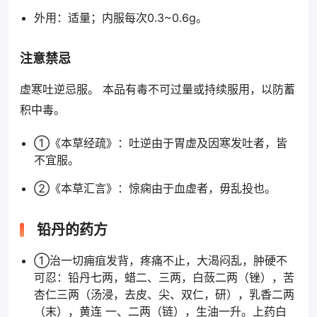
外用：适量；内服每次0.3~0.6g。
注意禁忌
虚寒吐逆忌服。 本品有毒不可过量或持续服用，以防蓄
积中毒。
①《本草经疏》：吐逆由于胃虚及因寒发吐者，皆
不宜服。
②《本草汇言》：惊痫由于血虚者，毋乱投也。
铅丹的药方
①治一切痈疽发背，疼痛不止，大渴闷乱，肿硬不
可忍：铅丹七两，蜡二、三两，白蔹二两（锉），苦
杏仁三两（汤浸，去皮、尖、双仁，研），乳香二两
（末），黄连 一、二两（链），生油一升。上药白