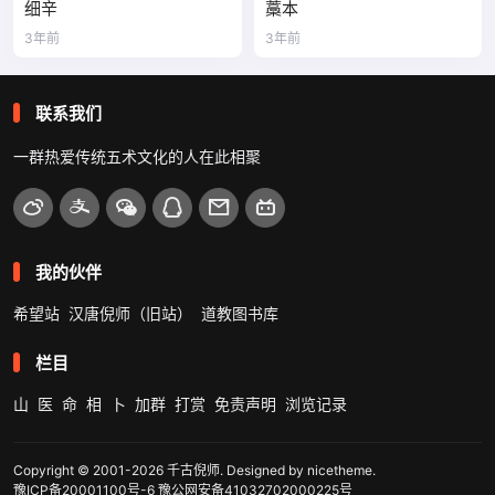
细辛
藁本
3年前
3年前
联系我们
一群热爱传统五术文化的人在此相聚
我的伙伴
希望站
汉唐倪师（旧站）
道教图书库
栏目
山
医
命
相
卜
加群
打赏
免责声明
浏览记录
Copyright © 2001-2026
千古倪师
. Designed by
nicetheme
.
豫ICP备20001100号-6
豫公网安备41032702000225号