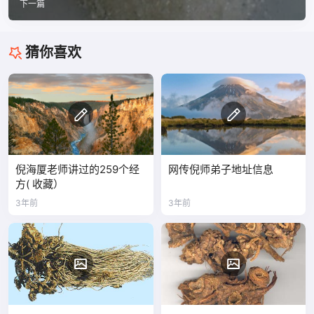
下一篇
猜你喜欢
倪海厦老师讲过的259个经
网传倪师弟子地址信息
方( 收藏）
3年前
3年前