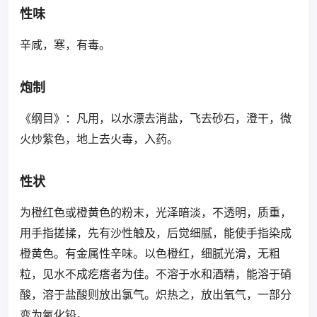
性味
辛咸，寒，有毒。
炮制
《纲目》：凡用，以水漂去消盐，飞去砂石，澄干，微
火炒紫色，地上去火毒，入药。
性状
为橙红色或橙黄色的粉末，光泽暗淡，不透明，质重，
用手指搓揉，先有沙性触及，后觉细腻，能使手指染成
橙黄色。有金属性辛味。以色橙红，细腻光滑，无粗
粒，见水不成疙瘩者为佳。不溶于水和酒精，能溶于硝
酸，溶于盐酸则放出氯气。炽热之，放出氧气，一部分
变为氧化铅。