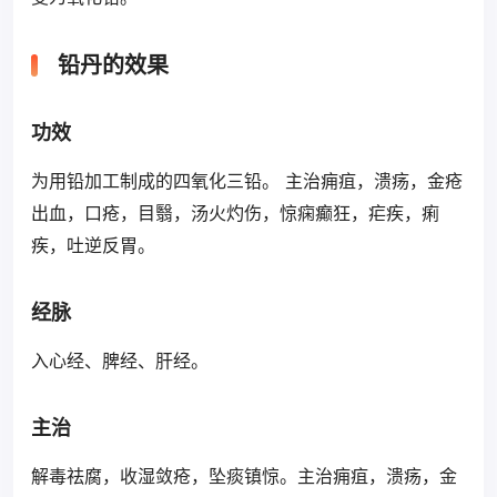
铅丹的效果
功效
为用铅加工制成的四氧化三铅。 主治痈疽，溃疡，金疮
出血，口疮，目翳，汤火灼伤，惊痫癫狂，疟疾，痢
疾，吐逆反胃。
经脉
入心经、脾经、肝经。
主治
解毒祛腐，收湿敛疮，坠痰镇惊。主治痈疽，溃疡，金