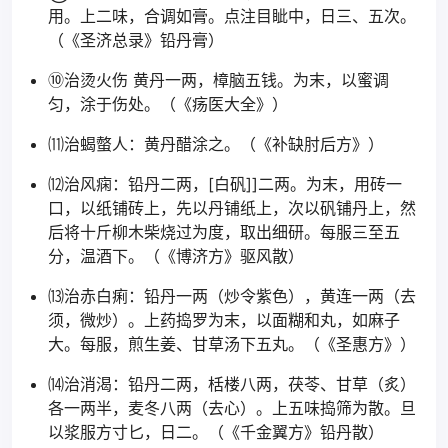
用。上二味，合调如膏。点注目眦中，日三、五次。
（《圣济总录》铅丹膏）
⑩治烫火伤 黄丹一两，樟脑五钱。为末，以蜜调
匀，涂于伤处。（《疡医大全》）
⑾治蝎螫人：黄丹醋涂之。（《补缺肘后方》）
⑿治风痫：铅丹二两，[白矾]]二两。为末，用砖一
口，以纸铺砖上，先以丹铺纸上，次以矾铺丹上，然
后将十斤柳木柴烧过为度，取出细研。每服三至五
分，温酒下。（《博济方》驱风散）
⒀治赤白痢：铅丹一两（炒令紫色），黄连一两（去
须，微炒）。上药捣罗为末，以面糊和丸，如麻子
大。每服，煎生姜、甘草汤下五丸。（《圣惠方》）
⒁治消渴：铅丹二两，栝楼八两，茯苓、甘草（炙）
各一两半，麦冬八两（去心）。上五味捣筛为散。旦
以浆服方寸匕，日二。（《千金翼方》铅丹散）