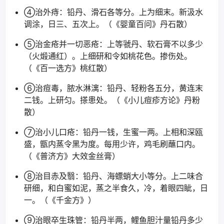
④治外痔：铅丹、滑石各等分。上为细末。新汲水
调涂，日三、五次上。（《婴童百问》丹石散）
⑤治金疮并一切恶疮：上等虢丹、软石膏不以多少
（火煅通红）。上细研和令如桃花色。掺伤处。
（《百一选方》桃红散）
⑥治痘毒，脓水淋漓：铅丹、轻粉各五分，黄连末
二钱。上研匀。搽患处。（《小儿痘疹方论》丹粉
散）
⑦治小儿口疮：铅丹一钱，生蜜一两。上相和深瓯
盛，甑内蒸令黑为度。每用少许，鸡毛刷蘸口内。
（《普济方》大效金丝膏）
⑧治目赤及翳：铅丹、海螵蛸大小等分。上二味合
研细，和白蜜如泥，蒸之半食久，冷，着眼四眦，日
一。（《千金方》）
⑨治眼卒生珠管：铅丹半两，鲤鱼胆汁量铅丹多少