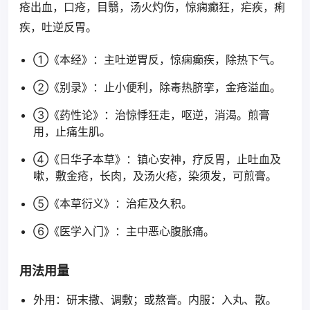
疮出血，口疮，目翳，汤火灼伤，惊痫癫狂，疟疾，痢
疾，吐逆反胃。
①《本经》：主吐逆胃反，惊痫癫疾，除热下气。
②《别录》：止小便利，除毒热脐挛，金疮溢血。
③《药性论》：治惊悸狂走，呕逆，消渴。煎膏
用，止痛生肌。
④《日华子本草》：镇心安神，疗反胃，止吐血及
嗽，敷金疮，长肉，及汤火疮，染须发，可煎膏。
⑤《本草衍义》：治疟及久积。
⑥《医学入门》：主中恶心腹胀痛。
用法用量
外用：研末撒、调敷；或熬膏。内服：入丸、散。