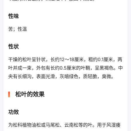
性味
苦；性温
性状
干燥的松叶呈针状，长约12～18厘米，粗约0.1厘米，两
叶并成一束，外包有长约0.5厘米的叶鞘，呈黑褐色。中
央有长细沟，表面光滑，灰暗绿色，质轻脆，臭微。
松叶的效果
功效
为松科植物油松或马尾松、云南松等的叶。用于风湿痿