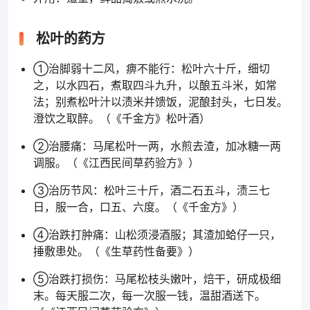
松叶的药方
①治脚弱十二风，痹不能行：松叶六十斤，细切
之，以水四石，煮取四斗九升，以酿五斗米，如常
法；别煮松叶汁以渍米并馈饭，泥酿封头，七日发。
澄饮之取醉。（《千金方》松叶酒）
②治腰痛：马尾松叶一两，水煎去渣，加冰糖一两
调服。（《江西民间草药验方》）
③治历节风：松叶三十斤，酒二石五斗，渍三七
日，服一合，口五、六度。（《千金方》）
④治跌打肿痛：山松须浸酒服；其渣加蛤仔一只，
捶敷患处。（《生草药性备要》）
⑤治跌打损伤：马尾松枝头嫩叶，焙干，研成极细
末。每天服二次，每一次服一钱，温甜酒送下。