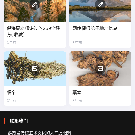
倪海厦老师讲过的259个经
网传倪师弟子地址信息
方( 收藏）
3年前
3年前
细辛
藁本
3年前
3年前
联系我们
一群热爱传统五术文化的人在此相聚