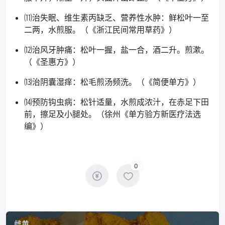
⑾治失眠、维生素丙缺乏、营养性水肿：鲜松叶一至
二两，水煎服。（《浙江民间常用草药》）
⑿治风牙肿痛：松叶一握，盐一合，酒二升。煎漱。
（《圣惠方》）
⒀治阴囊湿痒：松毛煎汤频洗。（《简便单方》）
⒁预防钩虫病：松针适量，水煎成浓汁，在赤足下田
前，擦足及小腿处。（徐州《单方验方新医疗法选
编》）
0
雌黄