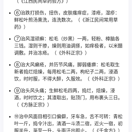
（《江西民间草药验方》）
⑥治跌打损伤，扭伤，皮肤瘙痒症，漆疮，湿疹：
鲜松叶煎汤熏洗，连洗数次。（《浙江民间常用草
药》）
⑦治风湿顽癣：松毛（炒黑）一两，轻粉、樟脑各
三钱。湿则干掺，燥则用油调搽，如痒极者，以米醋
调敷。并治冻疮。（《外科正宗》）
⑧治大风癞疮，并历节风痛，脚弱痿痹：松毛取生
新者捣烂焙燥，每用松毛二两，枸杞子二两，浸酒
饮，时时服，不得大醉，久服效。（《外科正宗》）
⑨治头风头痛；生鲜松毛四两，捣烂，焙燥，浸
酒，时时饮之；其渣取出，贴顶门，用布裹头三日。
（《方脉正宗》）
⑩治中风面目相引口偏僻，牙车急，舌不可转：青松
叶一斤，捣令汁出，清酒一斗渍二宿，近火一宿，初
服半升，渐至一升，头面汗出即止。（《千金方》）