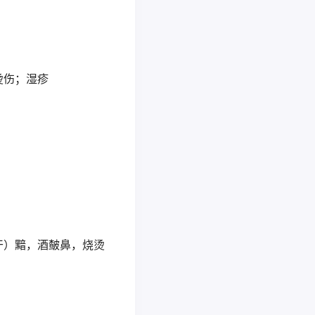
烫伤；湿疹
干）黯，酒皶鼻，烧烫