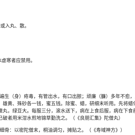
。
；或入丸、散。
体虚寒者应禁用。
遍生（身）疮毒，有管出水，有口出脓；顽廉（臁）多年不愈，
、雄黄、殊砂各一钱，蜜五钱。除蜜、蜡，研细末听用。先将蜡
速丸，绿豆大。每服三分，滚水送下，病在上食后服，病在下食
已破者用米泔水煎地锦草勤洗之。（《良朋汇集》陀僧丸）
细骨：以密陀僧末，桐油调匀，摊贴之。（《寿域神方》）