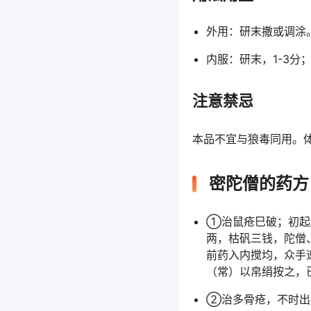
外用：研末撒或调涂
内服：研末，1-3分
注意禁忌
本品不宜与狼毒同用。
密陀僧的药方
①治鼠疮巳破；初起
两，枯矾三钱，陀僧
前药入内搅均，众手
（常）以帛绢按之，
②治多骨疮，不时出