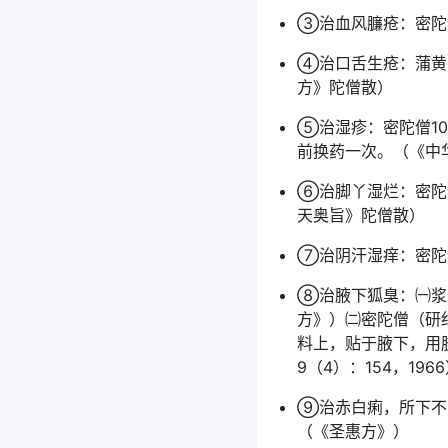
③治血风臁疮：密陀
④治口舌生疮：蒲黄
方》陀僧散）
⑤治湿疹：密陀僧1
前换药一次。（《中华
⑥治脚丫湿烂：密陀
天奥旨》陀僧散）
⑦治阴汗湿痒：密陀
⑧治腋下狐臭：㈠浆
方》）㈡密陀僧（研
料上，贴于腋下，用
9（4）：154，196
⑨治赤白痢，所下不
（《圣惠方》）