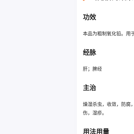
功效
本品为粗制氧化铅。用
经脉
肝；脾经
主治
燥湿杀虫，收敛，防腐
伤，湿疹。
用法用量