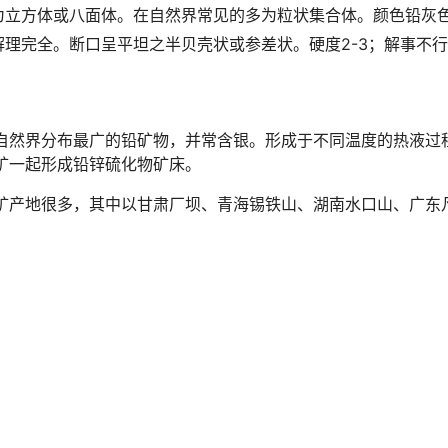
为立方体或八面体。在自然界常见的多为粒状集合体。颜色铅灰
理完全。断口呈平坦之半贝壳状或参差状。硬度2-3；解事不行
自然界分布最广的铅矿物，并常含银。形成于不同温度的热液过
矿一起形成铅锌硫化物矿床。
矿产地很多，其中以甘肃厂坝、青海锡铁山、湖南水口山、广东