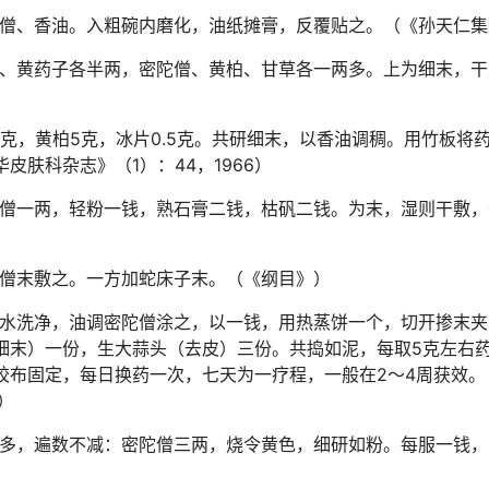
僧、香油。入粗碗内磨化，油纸摊膏，反覆贴之。（《孙天仁集
、黄药子各半两，密陀僧、黄柏、甘草各一两多。上为细末，干
0克，黄柏5克，冰片0.5克。共研细末，以香油调稠。用竹板将
皮肤科杂志》（1）：44，1966）
僧一两，轻粉一钱，熟石膏二钱，枯矾二钱。为末，湿则干敷，
僧末敷之。一方加蛇床子末。（《纲目》）
水洗净，油调密陀僧涂之，以一钱，用热蒸饼一个，切开掺末夹
细末）一份，生大蒜头（去皮）三份。共捣如泥，每取5克左右
胶布固定，每日换药一次，七天为一疗程，一般在2～4周获效。
6）
多，遍数不减：密陀僧三两，烧令黄色，细研如粉。每服一钱，