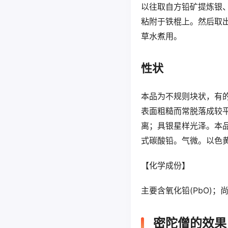
以往取自方铅矿提炼银
粘附于铁棍上。然后取
草水煮用。
性状
本品为不规则块状，有
表面粗糙而常脱落成较
离；具银星样光泽。本
式碳酸铅。气微。以色
【化学成份】
主要含氧化铅(PbO)
密陀僧的效果