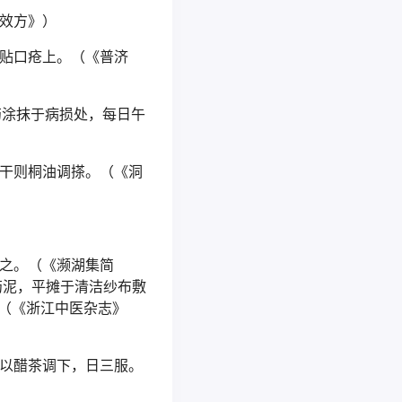
效方》）
贴口疮上。（《普济
药涂抹于病损处，每日午
干则桐油调搽。（《洞
之。（《濒湖集简
药泥，平摊于清洁纱布敷
（《浙江中医杂志》
以醋茶调下，日三服。