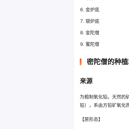
金炉底
银炉底
金陀僧
蜜陀僧
密陀僧的种植
来源
为粗制氧化铅。天然的矿产
铅），系由方铅矿氧化
【原形态】