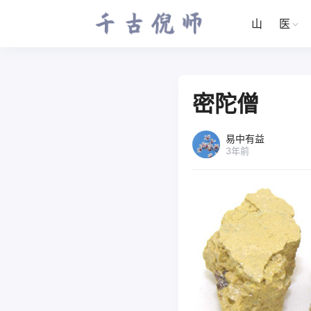
山
医
密陀僧
易中有益
3年前