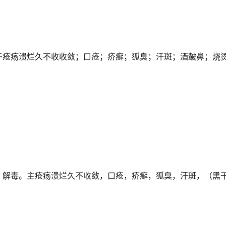
于疮疡溃烂久不收收敛；口疮；疥癣；狐臭；汗斑；酒皶鼻；烧
，解毒。主疮疡溃烂久不收敛，口疮，疥癣，狐臭，汗斑，（黑