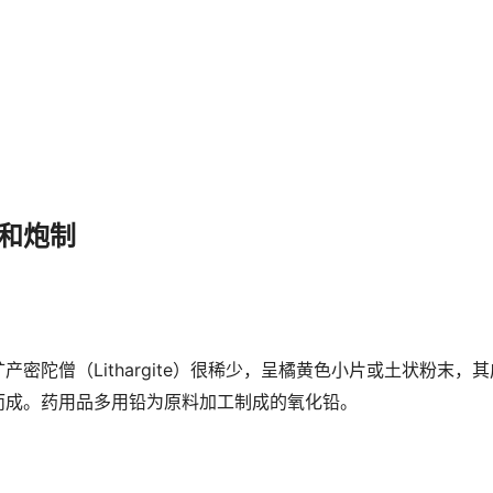
和炮制
密陀僧（Lithargite）很稀少，呈橘黄色小片或土状粉末，其
而成。药用品多用铅为原料加工制成的氧化铅。