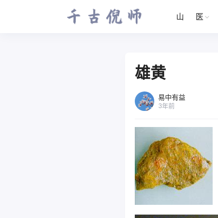
山
医
雄黄
易中有益
3年前