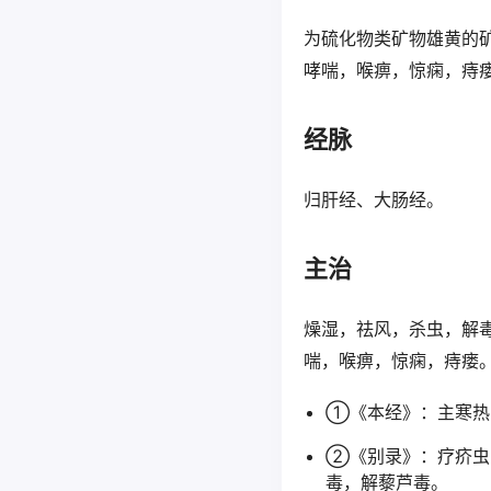
为硫化物类矿物雄黄的
哮喘，喉痹，惊痫，痔
经脉
归肝经、大肠经。
主治
燥湿，祛风，杀虫，解
喘，喉痹，惊痫，痔瘘
①《本经》：主寒热
②《别录》：疗疥虫
毒，解藜芦毒。