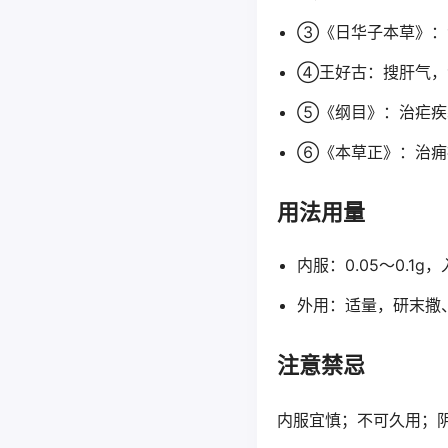
③《日华子本草》：
④王好古：搜肝气，
⑤《纲目》：治疟疾
⑥《本草正》：治痈
用法用量
内服：0.05～0.1g
外用：适量，研末撒
注意禁忌
内服宜慎；不可久用；