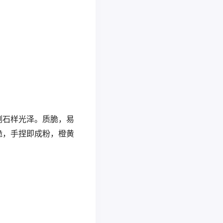
刚石样光泽。质脆，易
脆，手捏即成粉，橙黄