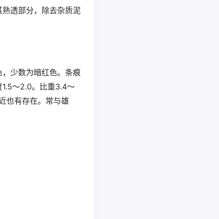
其熟透部分，除去杂质泥
色，少数为暗红色。条痕
～2.0。比重3.4～
附近也有存在。常与雄