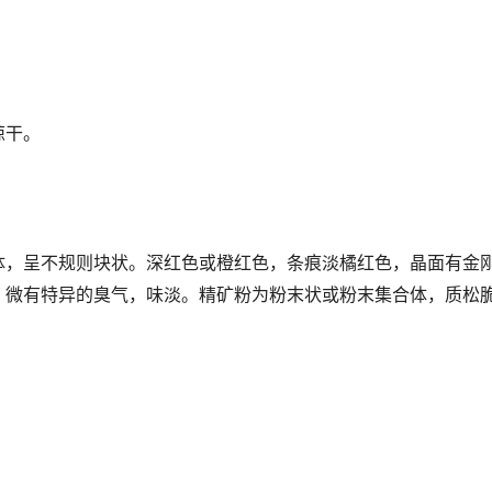
晾干。
体，呈不规则块状。深红色或橙红色，条痕淡橘红色，晶面有金
。微有特异的臭气，味淡。精矿粉为粉末状或粉末集合体，质松