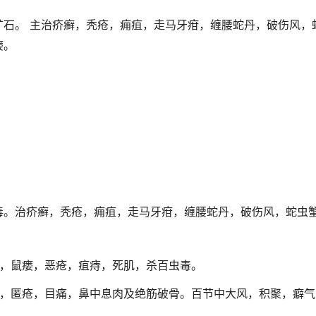
矿石。 主治疥癣，秃疮，痈疽，走马牙疳，缠腰蛇丹，破伤风，
瘘。
毒。治疥癣，秃疮，痈疽，走马牙疳，缠腰蛇丹，破伤风，蛇虫
。
，鼠瘘，恶疮，疽痔，死肌，杀百虫毒。
，匿疮，目痛，鼻中息肉及绝筋破骨。百节中大风，积聚，癖气