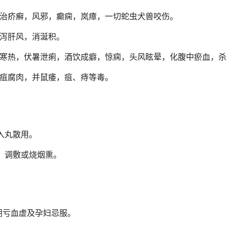
治疥癣，风邪，癫痫，岚瘴，一切蛇虫犬兽咬伤。
泻肝风，消涎积。
寒热，伏暑泄痢，酒饮成癖，惊痫，头风眩晕，化腹中瘀血，杀
疽腐肉，并鼠痿，疽、痔等毒。
，入丸散用。
、调敷或烧烟熏。
阴亏血虚及孕妇忌服。