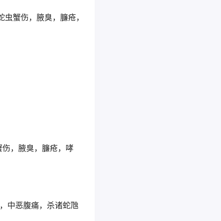
蛇虫蟹伤，腋臭，臁疮，
蟹伤，腋臭，臁疮，哮
，中恶腹痛，杀诸蛇虺