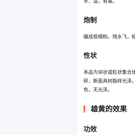
辛，温；有毒。
炮制
碾成极细粉。残水飞，
性状
本品为块状或粒状集合
碎，断面具树脂样光泽
色，无光泽。
雄黄的效果
功效