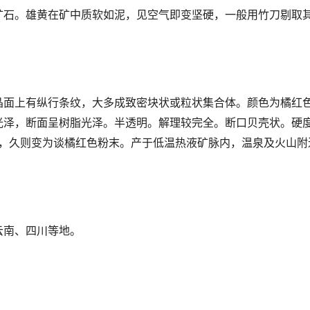
矿石。雄黄在矿中质软如泥，见空气即变坚硬，一般用竹刀剔取
晶面上有纵行条纹，大多成致密块状或粒状集合体。颜色为橘红
泽，断面呈树脂光泽。半透明。解理较完全。断口贝壳状。硬度1.5
用，久则变为谈橘红色粉末。产于低温热液矿脉内，温泉及火山
云南、四川等地。