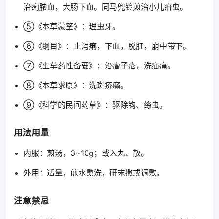
治痢脓血，大肠下血。同马兜铃煎治小儿疳虫。
⑤《本草蒙筌》：理虫牙。
⑥《纲目》：止泻痢，下血，脱肛，崩中带下。
⑦《生草药性备要》：治瘤子疮，洗疝痛。
⑧《本草求原》：洗斑疥癞。
⑨《科学的民间药草》：驱除钩、绦虫。
用法用量
内服：煎汤，3~10g；或入丸、散。
外用：适量，煎水熏洗，研末撒或调敷。
注意禁忌