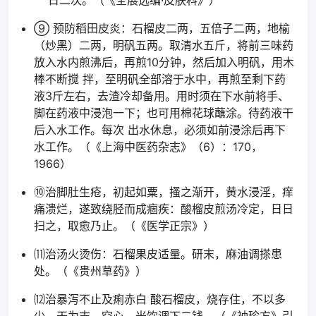
日二次。（《全展选编·皮肤科》）
⑨ 预防稻田皮炎：石榴皮二两，五倍子二两，地榆
（炒黑）二两，明矾五两。取清水五斤，将前三味药
放入水内煎沸后，再煎10分钟，然后加入明矾，用木
棒不断搅 拌，至明矾全部溶于水中，再煎至剩下药
液3斤左右，去渣冷却备用。用时须在下水前将手、
脚在药液中浸泡一下；也可用棉花球蘸涂。待药液干
后入水工作。每次 出水休息，必须如前浸涂后再下
水工作。（《上海中医药杂志》（6）：170，
1966）
⑩治脚肚生疮，初起如粟，搔之渐开，黄水浸淫，痒
痛溃烂，遂致绕胫而成痼疾：酸榴皮煎汤冷定，日日
扫之，取愈乃止。（《医学正宗》）
⑾治汤火烫伤：石榴果皮适量。研末，麻油调搽患
处。（《贵州草药》）
⑿治暴泻不止及痢赤白 酸石榴皮，烧存住，不以多