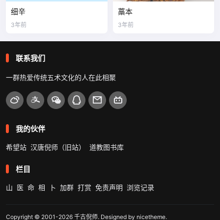
细辛
藁本
3年前
3年前
联系我们
一群热爱传统五术文化的人在此相聚
我的伙伴
希望站
汉唐倪师（旧站）
道教图书库
栏目
山
医
命
相
卜
加群
打赏
免责声明
浏览记录
Copyright © 2001-2026
千古倪师
. Designed by
nicetheme
.