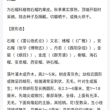
为石榴科植物石榴的果皮。秋季果实厚熟，顶端开裂时
采摘，除去种子及隔瓤，切瓣晒干，或微火烘干。
【原形态】
石榴（《雷公炮炙论》）又名：楮榴（《广雅》），安
石榴（张华《博物志》），丹若（《酉阳杂俎》），金
罂（《纲目》），金庞（《群芳谱》），榭榴、海石
榴、安息榴、西安榴、钟石榴。
落叶灌木或乔木，高2～5米。树皮青灰色；幼枝近圆形
或微呈四棱形，枝端通常呈刺状，无毛，叶对生或簇
生；叶片倒卵形至长椭圆形，长2.5～6厘米，宽1～1.8
厘米，先端尖或微凹；基部渐狭，全缘，上面有光泽，
无毛，下面有隆起的主脉，具短柄。花1至数朵，生小枝
顶端或腋生，花梗长2～3毫米；花的直径约3厘米；萼