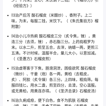
少，干为末。空心，米饮调下二钱。（《袖珍方》引
《经验方》）
⒀治产后泻 酸石榴皮（米醋炒）、香附子。上二
味，为末，每服二钱，米饮下。（《朱氏集验方》榴
附散）
⒁治小儿冷热痢 酸石榴皮三分（炙令焦，锉），黄
连三分（去须，锉），赤石脂三分。上药捣粗罗为
末。以水二升，煎至五合，去滓，纳蜡一两，更煎三
五沸。不计时候，温服半合，量儿大小，以意加减。
（《圣惠方》石榴皮煎）
⒂治虚寒客于下焦，肠滑洞泄，困极欲死 酸石榴皮
（微炒）、干姜（炮）各一两，黄柏（去粗皮，
炙）、阿胶（炙令燥）各三分。上四味，粗捣筛。每
服四钱匕，用水二盏，煎至四分，去渣，空心温服。
或无黄柏，用黄连亦得。（《圣济总录》石榴皮汤）
⒃治久痢成疳，便下白色，食不为肌肤 石榴皮