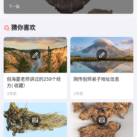
下一篇
猜你喜欢
倪海厦老师讲过的259个经
网传倪师弟子地址信息
方( 收藏）
3年前
3年前