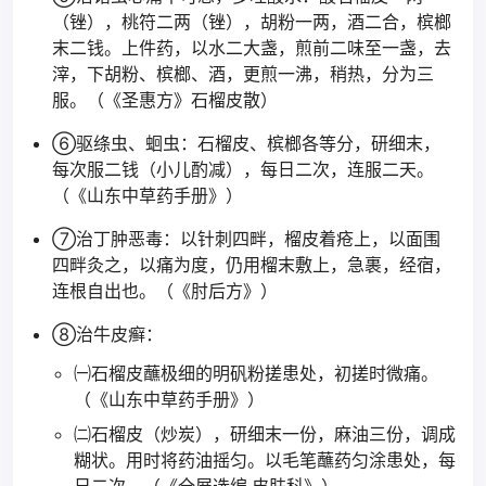
（锉），桃符二两（锉），胡粉一两，酒二合，槟榔
末二钱。上件药，以水二大盏，煎前二味至一盏，去
滓，下胡粉、槟榔、酒，更煎一沸，稍热，分为三
服。（《圣惠方》石榴皮散）
⑥驱绦虫、蛔虫：石榴皮、槟榔各等分，研细末，
每次服二钱（小儿酌减），每日二次，连服二天。
（《山东中草药手册》）
⑦治丁肿恶毒：以针刺四畔，榴皮着疮上，以面围
四畔灸之，以痛为度，仍用榴末敷上，急裹，经宿，
连根自出也。（《肘后方》）
⑧治牛皮癣：
㈠石榴皮蘸极细的明矾粉搓患处，初搓时微痛。
（《山东中草药手册》）
㈡石榴皮（炒炭），研细末一份，麻油三份，调成
糊状。用时将药油摇匀。以毛笔蘸药匀涂患处，每