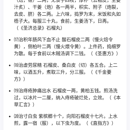
（焙，锉）二两，无食子四枚，厚朴（去粗皮，生姜
汁炙）、干姜（炮）各一两半，枳实、附子（炮裂，
去皮、脐）各二两。上六味，捣罗为末，米饭和丸如
梧子大。每服三十丸，食前，生姜汤下，日再。
（《圣济总录》石榴丸）
⒄治积年肠风下血不止 酸石榴皮二两（慢火焙令
黄），侧柏叶二两（慢火煨令黄）。上件药，捣细罗
为散。每于食前以木贼汤调下二钱。（《圣惠方》）
⒅治虚劳尿精 石榴皮、桑白皮（切）各五合。上二
味，以酒五升，煮取三升，分三服。（《千金要
方》）
⒆治痔疮肿痛出水 石榴皮一两，黄柏五钱。煎汤洗
过，以冰片一二厘，纳入痔疮破烂处，立效。（《本
草汇言》）
⒇治寸白虫 紫槟榔十个，向阳石榴皮十七片。上水
煎，露一宿（服），以下虫为度。（《直指方》）