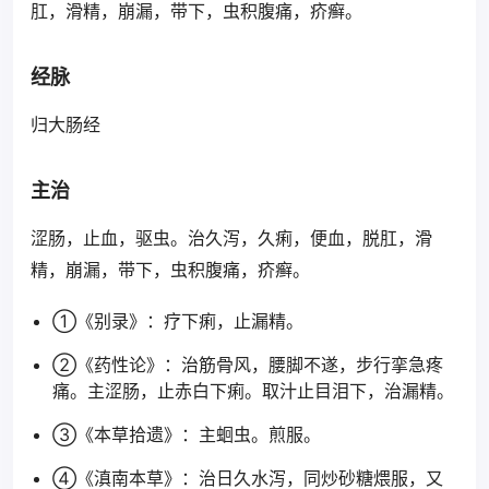
肛，滑精，崩漏，带下，虫积腹痛，疥癣。
经脉
归大肠经
主治
涩肠，止血，驱虫。治久泻，久痢，便血，脱肛，滑
精，崩漏，带下，虫积腹痛，疥癣。
①《别录》：疗下痢，止漏精。
②《药性论》：治筋骨风，腰脚不遂，步行挛急疼
痛。主涩肠，止赤白下痢。取汁止目泪下，治漏精。
③《本草拾遗》：主蛔虫。煎服。
④《滇南本草》：治日久水泻，同炒砂糖煨服，又