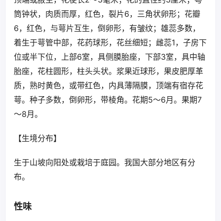
筒钟状，肉质而厚，红色，裂片6，三角状卵形；花瓣
6，红色，与萼片互生，倒卵形，有皱纹；雄蕊多数，
着生于萼管中部，花药球形，花丝细短；雌蕊1，子房下
位或半下位，上部6室，具侧膜胎座，下部3室，具中轴
胎座，花柱圆形，柱头头状。浆果近球形，果皮肥厚革
质，熟时黄色，或带红色，内具薄隔膜，顶端有宿存花
萼。种子多数，倒卵形，带棱角。花期5～6月。果期7
～8月。
【生境分布】
生于山坡向阳处或栽培于庭园。我国大部分地区有分
布。
性味