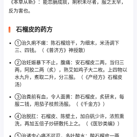
《本草从新》：能恋膈成痰，痢积未尽者，服之太早，
反为害也。
石榴皮的药方
①治久痢不瘥：陈石榴焙干，为细末，米汤调下
三、四钱。（《普济方》神授散）
②治妊娠暴下不止，腹痛：安石榴皮二两，当归三
两，阿胶二两（炙），熟艾如鸡子大二枚。上四物以
水九升，煮取二升，分三服。（《产经方》石榴皮
汤）
③治粪前有血，令人面黄：酢石榴皮，炙研末，每
服二钱，用茄子枝煎汤服。（《千金方》）
④治脱肛：石榴皮、陈壁土，加白矾少许，浓煎熏
洗，再加五倍子炒研敷托上之。（《医钞类编》）
⑤治诸虫心痛不可忍，多吐酸水：酸石榴皮一两