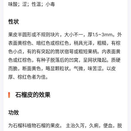
味酸；涩；性温；小毒
性状
果皮半圆形或不规则块片，大小不一，厚1.5~3mm。外
表面黄棕色、暗红色或棕红色，稍具光泽，粗糙，有棕
色小点，有的有突起的筒状宿萼或粗短果柄。内表面黄
色或红棕色，有种子脱落后的凹窝，呈网状隆起。质硬
而脆，断面黄色，略显颗粒状。气微，味苦涩。以皮
厚、棕红色者为佳。
石榴皮的效果
功效
为石榴科植物石榴的果皮。 主治久泻，久痢，便血，脱