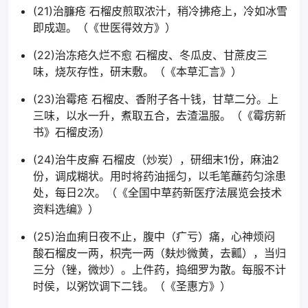
(21)治臁疮 石榴皮煎取浓汁，稍冷拂疮上，冷如冰雪
即成迦。（《世医得效方》）
(22)治冻疮久烂不愈 石榴皮、冬瓜皮、甘蔗皮三
味，烧灰存性，研末敷。（《本草汇言》）
(23)治霉疮 石榴皮、香附子各十钱，甘草二分。上
三味，以水一升，煮取五合，去渣温服。（《霉疠新
书》石榴皮汤）
(24)治牛皮癣 石榴皮（炒炭），研细末1份，麻油2
份，调成糊状。用时将药油摇匀，以毛笔蘸药匀涂患
处，每日2次。（《全国中草药新医疗法展览会技术
资料选编》）
(25)治血痢日夜不止，腹中（疒亏）痛，心神烦闷
酸石榴皮一两，枳壳一两（麸炒微黄，去瓤），当归
三分（锉，微炒）。上件药，捣细罗为散。每服不计
时侯，以粥饮调下二钱。（《圣惠方》）