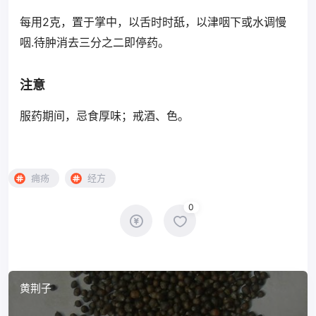
每用2克，置于掌中，以舌时时舐，以津咽下或水调慢
咽.待肿消去三分之二即停药。
注意
服药期间，忌食厚味；戒酒、色。
痈疡
经方
0
黄荆子