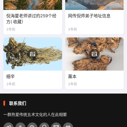
倪海厦老师讲过的259个经
网传倪师弟子地址信息
方( 收藏）
3年前
3年前
细辛
藁本
3年前
3年前
联系我们
一群热爱传统五术文化的人在此相聚