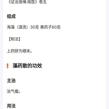
《证治准绳·疡医》卷五
组成
海藻（酒洗）30克 黄药子60克
【制法】
上药研为细末。
藻药散的功效
主治
治气瘿。
用法