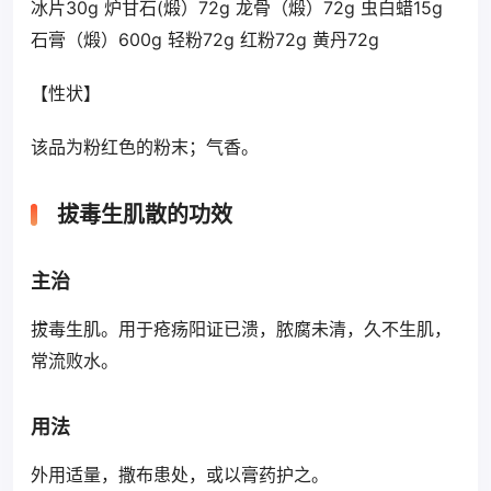
冰片30g 炉甘石(煅）72g 龙骨（煅）72g 虫白蜡15g
石膏（煅）600g 轻粉72g 红粉72g 黄丹72g
【性状】
该品为粉红色的粉末；气香。
拔毒生肌散的功效
主治
拔毒生肌。用于疮疡阳证已溃，脓腐未清，久不生肌，
常流败水。
用法
外用适量，撒布患处，或以膏药护之。