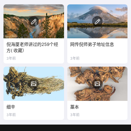
倪海厦老师讲过的259个经
网传倪师弟子地址信息
方( 收藏）
3年前
3年前
细辛
藁本
3年前
3年前