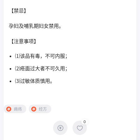
【禁忌】
孕妇及哺乳期妇女禁用。
【注意事项】
⑴该品有毒，不可内服；
⑵疮面过大者不可久用；
⑶过敏体质慎用。
痈疡
经方
0