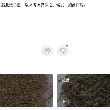
。服此数日后，以补脾肺药调之。候发，如前再服。
0
萹蓄
下一篇