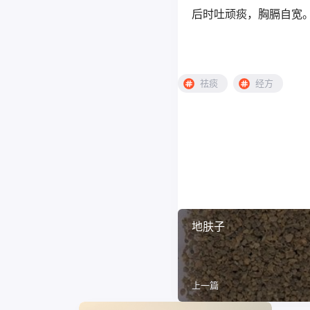
后时吐顽痰，胸膈自宽
祛痰
经方
地肤子
上一篇