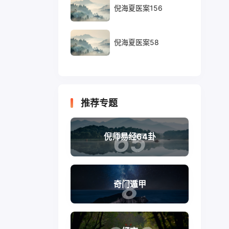
倪海夏医案156
倪海夏医案58
推荐专题
65
倪师易经64卦
8
奇门遁甲