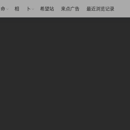
命
相
卜
希望站
来点广告
最近浏览记录