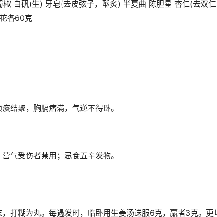
 蜀椒 白矾(生) 牙皂(去皮弦子，酥炙) 半夏曲 陈胆星 杏仁(去双
款冬花各60克
，顽痰结聚，胸膈痞满，气逆不得卧。
，营气受伤者禁用；忌食五辛发物。
末，打糊为丸。每遇发时，临卧用生姜汤送服6克，羸者3克。更