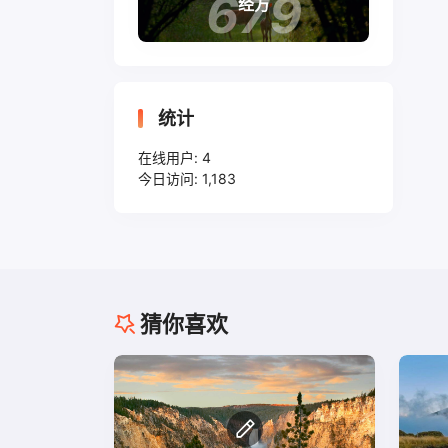
679
经方
统计
在线用户:
4
今日访问:
1,183
猜你喜欢