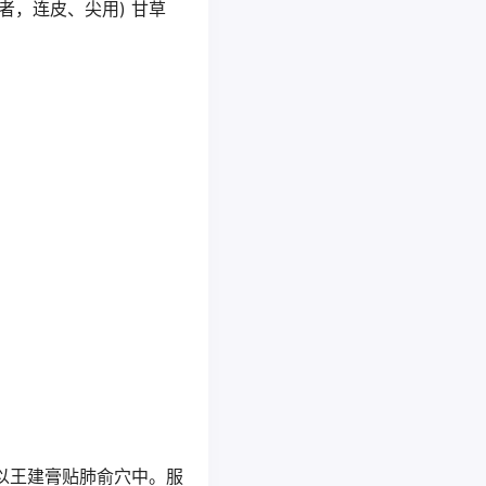
仁者，连皮、尖用) 甘草
以王建膏贴肺俞穴中。服