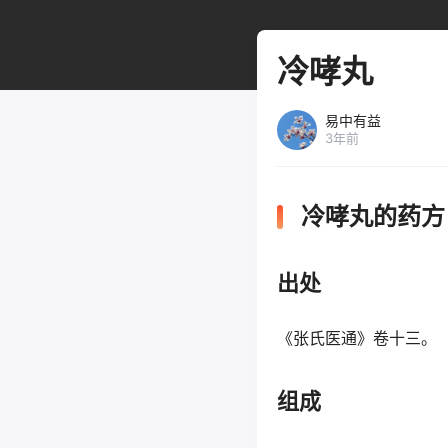
冷哮丸
易中有益
3年前
冷哮丸的药方
出处
《张氏医通》卷十
组成