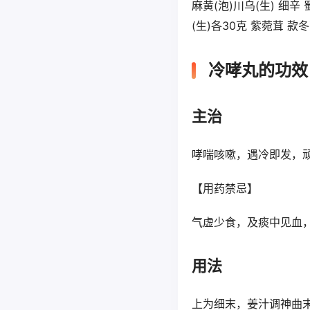
麻黄(泡)川乌(生) 细辛
(生)各30克 紫菀茸 
冷哮丸的功效
主治
哮喘咳嗽，遇冷即发
【用药禁忌】
气虚少食，及痰中见血
用法
上为细末，姜汁调神曲