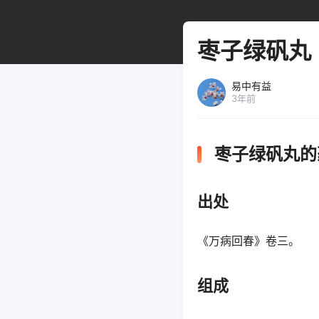
枣子绿矾丸
易中有益
3年前
枣子绿矾丸的
出处
《万病回春》卷三。
组成