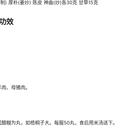
制) 厚朴(姜炒) 陈皮 神曲(炒)各30克 甘草15克
功效
羊肉、母猪肉。
或醋糊为丸，如梧桐子大。每服50丸，食后用米汤送下。