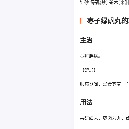
针砂 绿矾(炒) 苍术(米泔
枣子绿矾丸的
主治
黄疸胖病。
【禁忌】
服药期间，忌食荞麦、
用法
共研细末，枣肉为丸，