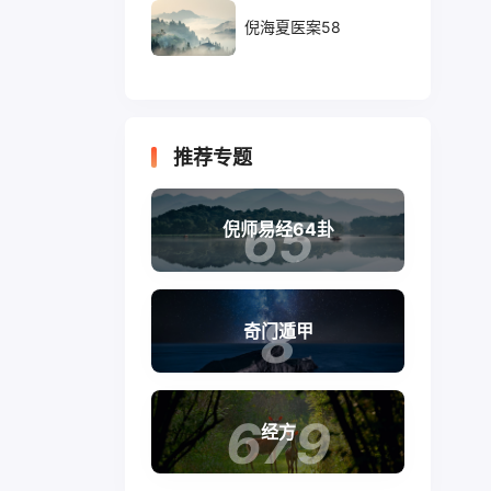
倪海夏医案58
推荐专题
65
倪师易经64卦
8
奇门遁甲
679
经方