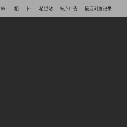
命
相
卜
希望站
来点广告
最近浏览记录