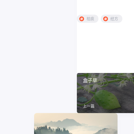
祛痰
经方
盒子草
上一篇