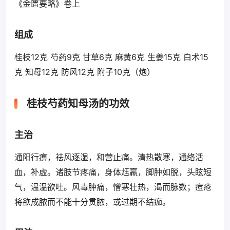
《金匮要略》卷上
组成
桂枝12克 芍药9克 甘草6克 麻黄6克 生姜15克 白术15
克 知母12克 防风12克 附子10克（炮）
桂枝芍药知母汤的功效
主治
通阳行痹，祛风逐湿，和营止痛。清热散寒，通络活
血，补虚。诸肢节疼痛，身体尪羸，脚肿如脱，头眩短
气，温温欲吐。风毒肿痛，憎寒壮热，渴而脉数；痘疮
将欲成脓而不能十分贯脓，或过期不结痂。