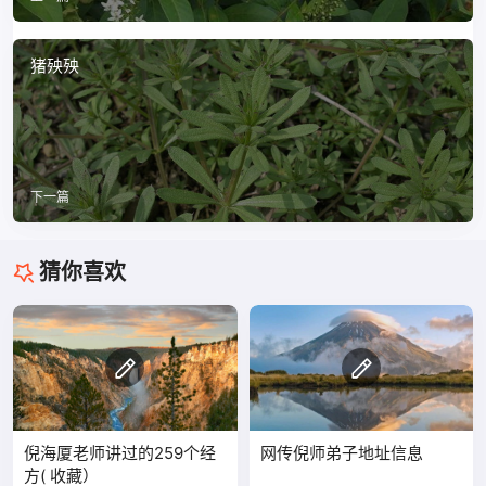
猪殃殃
下一篇
猜你喜欢
倪海厦老师讲过的259个经
网传倪师弟子地址信息
方( 收藏）