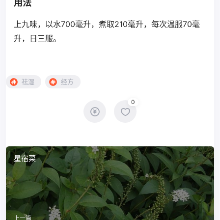
用法
上九味，以水700毫升，煮取210毫升，每次温服70毫
升，日三服。
祛湿
经方
0
星宿菜
上一篇