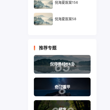
倪海夏医案156
倪海夏医案58
推荐专题
65
倪师易经64卦
8
奇门遁甲
经方