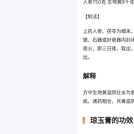
人参750克 生地黄8千克
【制法】
上药人参、茯苓为细末
银、石器或好瓷器内封
夜火，即三日夜，取出
出。
解释
方中生地黄滋阴壮水为
痰。诸药相合，共奏滋
琼玉膏的功效