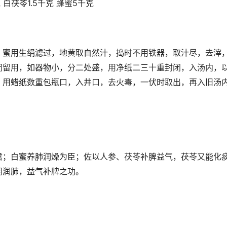
 白茯苓1.5千克 蜂蜜5千克
，蜜用生绢滤过，地黄取自然汁，捣时不用铁器，取汁尽，去滓
闭留用，如器物小，分二处盛，用净纸二三十重封闭，入汤内，
，用蜡纸数重包瓶口，入井口，去火毒，一伏时取出，再入旧汤
君；白蜜养肺润燥为臣；佐以人参、茯苓补脾益气，茯苓又能化
阴润肺，益气补脾之功。