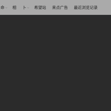
命
相
卜
希望站
来点广告
最近浏览记录