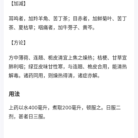
【加减】
耳鸣者，加羚羊角、苦丁茶；目赤者，加鲜菊叶、苦丁
茶、夏枯草；咽痛者，加牛蒡子、黄芩。
【方论】
方中薄荷、连翘、栀皮清宜上焦之燥热；桔梗、甘草宣
肺利咽；绿豆皮味甘性寒，与连翘、桅皮合用，能清热
解毒。诸药同用，则燥热得清，诸症亦解。
用法
上药以水400毫升，煮取200毫升，顿服之。日服二
剂，甚者日三服。