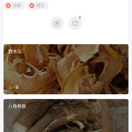
治燥
经方
0
野木瓜
上一篇
八角枫根