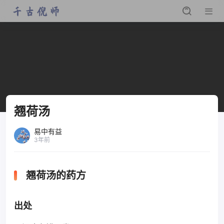
翘荷汤
易中有益
3年前
翘荷汤的药方
出处