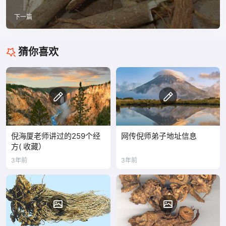
下一篇
猜你喜欢
倪海厦老师讲过的259个经
网传倪师弟子地址信息
方( 收藏）
3年前
3年前