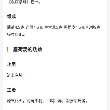
《温病条辨》卷一。
组成
薄荷4.5克 连翘4.5克 生甘草3克 黑栀皮4.5克 桔梗9克
绿豆皮6克
翘荷汤的功效
功用
清上宣肺。
主治
燥气化火，清窍不利，耳鸣目赤，龈胀咽痛者。