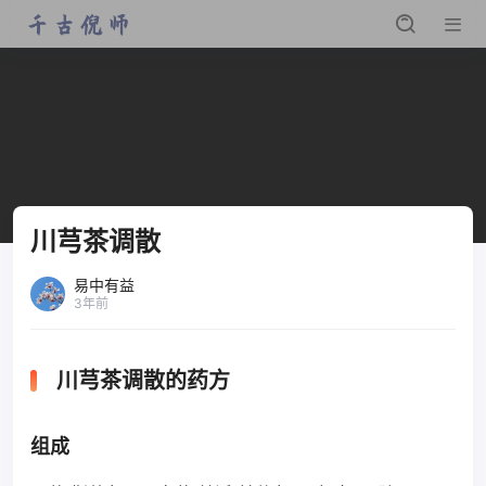
川芎茶调散
易中有益
3年前
川芎茶调散的药方
组成