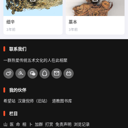
细辛
藁本
3年前
3年前
联系我们
一群热爱传统五术文化的人在此相聚
我的伙伴
希望站
汉唐倪师（旧站）
道教图书库
栏目
山
医
命
相
卜
加群
打赏
免责声明
浏览记录