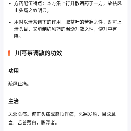
方药配伍特点：本方集上行升散诸药于一方，故祛风
止头痛之效明显，
用时以清茶调下的作用：取茶叶的苦寒之性，既可上
清头目，又能制约风药的温燥升散之性，使升中有
降。
川芎茶调散的功效
功用
疏风止痛。
主治
风邪头痛。偏正头痛或巅顶作痛，恶寒发热，目眩鼻
塞，舌苔薄白，脉浮者。