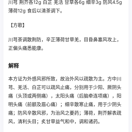
川芎 荆芥各12g 白芷 羌活 甘草各6g 细辛3g 防风4.5g
薄荷12g 食后以清茶调下。
【方歌】
川芎茶调散荆防，辛芷薄荷甘草羌，目昏鼻塞风攻上，
正偏头痛悉能康。
解释
本方证为外感风邪所致，故治外风以疏散为主。方中川
芎、羌活、白芷可以疏风止痛，分别用于少阳、厥阴头
痛（头顶或两侧痛），太阳头痛（后脑牵连项痛），阳
明头痛（前额及眉心痛）；细辛散寒止痛，用于少阴头
痛；防风辛散风邪，为治风之要药；薄荷，荆芥解表疏
风，清利头目；炙甘草益气和中，调和诸药。