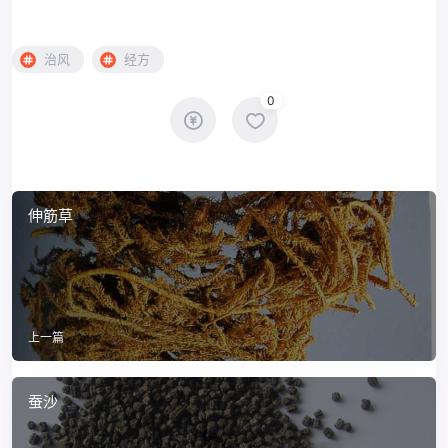
治风
经方
0
伸筋草
上一篇
蚕沙