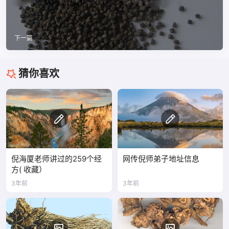
下一篇
猜你喜欢
倪海厦老师讲过的259个经
网传倪师弟子地址信息
方( 收藏）
3年前
3年前