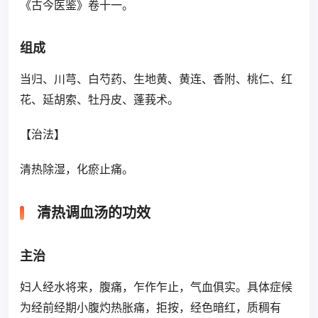
《古今医鉴》卷十一。
组成
当归、川芎、白芍药、生地黄、黄连、香附、桃仁、红
花、延胡索、牡丹皮、蓬莪术。
【治法】
清热除湿，化瘀止痛。
清热调血汤的功效
主治
妇人经水将来，腹痛，乍作乍止，气血俱实。具体症候
为经前经期小腹灼热胀痛，拒按，经色暗红，质稠有