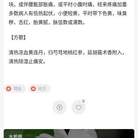
块。或伴腰骶部胀痛，或平时小腹时痛，经来疼痛加重
多数病人有低热起伏，小便短黄，平时带下色黄，味臭
秽，舌红，胎黄腻，脉弦数或濡数。
【方歌】
清热凉血黄连丹，归芍芎地桃红参，延胡莪术香附入，
清热除湿止痛安。
理血
经方
0
水栀根