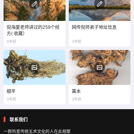
倪海厦老师讲过的259个经
网传倪师弟子地址信息
方( 收藏）
3年前
3年前
细辛
藁本
3年前
3年前
联系我们
一群热爱传统五术文化的人在此相聚