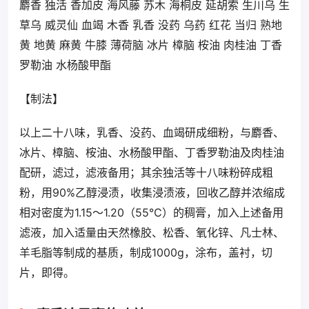
麝香 独活 香加皮 海风藤 苏木 海桐皮 延胡索 生川乌 生
草乌 威灵仙 血竭 木香 乳香 没药 乌药 红花 当归 熟地
黄 地黄 麻黄 牛膝 薄荷脑 冰片 樟脑 桉油 肉桂油 丁香
罗勒油 水杨酸甲酯
【制法】
以上二十八味，乳香、没药、血竭研成细粉，与麝香、
冰片、樟脑、桉油、水杨酸甲酯、丁香罗勒油及肉桂油
配研，滤过，滤液备用；其余独活等十八味粉碎成粗
粉，用90%乙醇浸渍，收集浸渍液，回收乙醇并浓缩成
相对密度为1.15～1.20（55℃）的稠膏，加入上述备用
滤液，加入适量由天然橡胶、松香、氧化锌、凡士林、
羊毛脂等制成的基质，制成1000g，涂布，盖衬，切
片，即得。