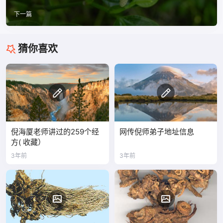
下一篇
猜你喜欢
倪海厦老师讲过的259个经
网传倪师弟子地址信息
方( 收藏）
3年前
3年前