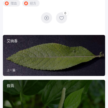
理血
经方
0
艾纳香
上一篇
假蒟