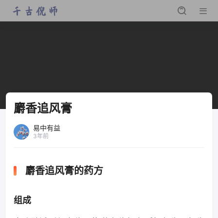
麝香追风膏
易中有益
3年前
麝香追风膏的药方
组成