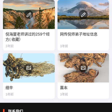
倪海厦老师讲过的259个经
网传倪师弟子地址信息
方( 收藏）
3年前
3年前
细辛
藁本
3年前
3年前
联系我们