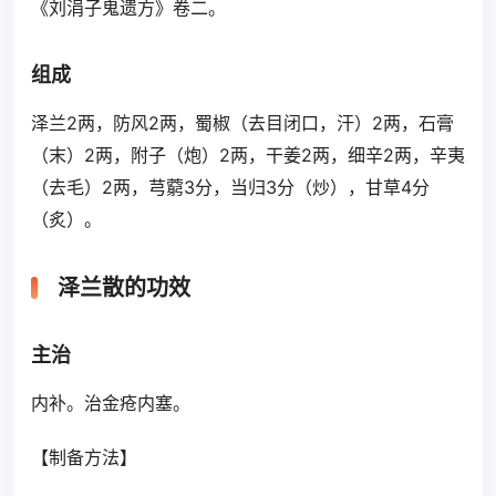
《刘涓子鬼遗方》卷二。
组成
泽兰2两，防风2两，蜀椒（去目闭口，汗）2两，石膏
（末）2两，附子（炮）2两，干姜2两，细辛2两，辛夷
（去毛）2两，芎藭3分，当归3分（炒），甘草4分
（炙）。
泽兰散的功效
主治
内补。治金疮内塞。
【制备方法】