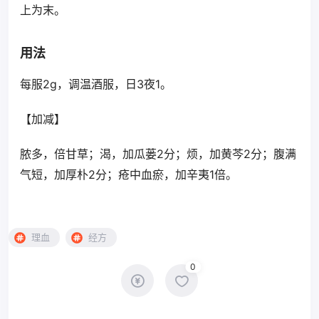
上为末。
用法
每服2g，调温酒服，日3夜1。
【加减】
脓多，倍甘草；渴，加瓜蒌2分；烦，加黄芩2分；腹满
气短，加厚朴2分；疮中血瘀，加辛夷1倍。
理血
经方
0