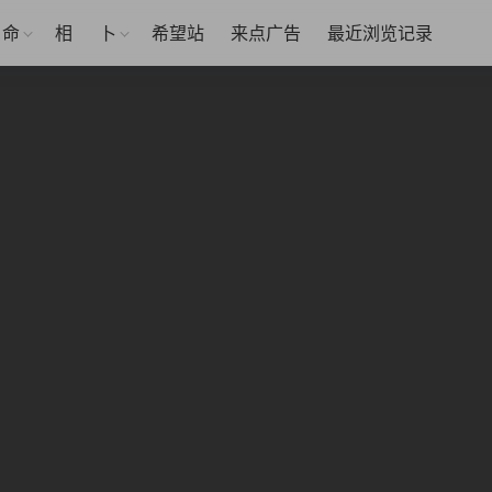
命
相
卜
希望站
来点广告
最近浏览记录