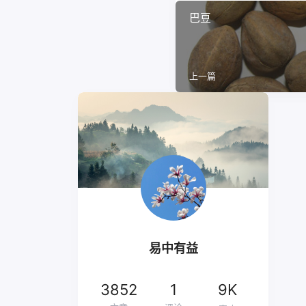
巴豆
上一篇
易中有益
3852
1
9K