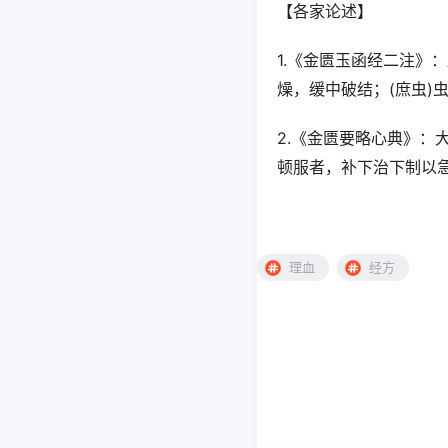
【各家论述】
1.《金匮玉函经二注》
燥，缓中破结；(庶虫
2.《金匮要略心典》：
顿服者，补下治下制以
理血
经方