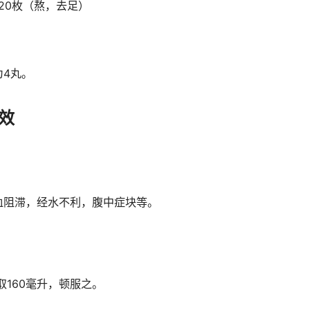
虫20枚（熬，去足）
4丸。
效
血阻滞，经水不利，腹中症块等。
取160毫升，顿服之。