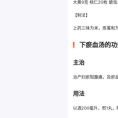
大黄9克 桃仁20枚 蟅
【制法】
上药三味为末，炼蜜和为
下瘀血汤的功
主治
治产妇瘀阻腹痛，及瘀
用法
以酒200毫升，煎1丸，