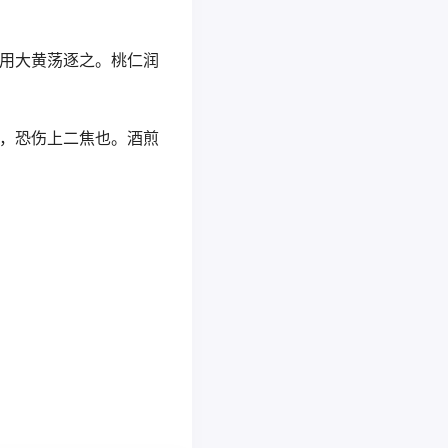
须用大黄荡逐之。桃仁润
。
发，恐伤上二焦也。酒煎