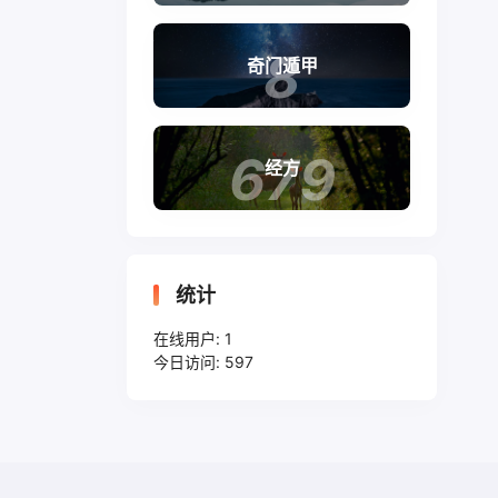
8
奇门遁甲
679
经方
统计
在线用户:
1
今日访问:
597