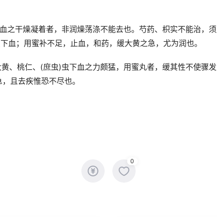
：血之干燥凝着者，非润燥荡涤不能去也。芍药、枳实不能治，
)虫下血；用蜜补不足，止血，和药，缓大黄之急，尤为润也
大黄、桃仁、(庶虫)虫下血之力颇猛，用蜜丸者，缓其性不使骤
急，且去疾惟恐不尽也。
0