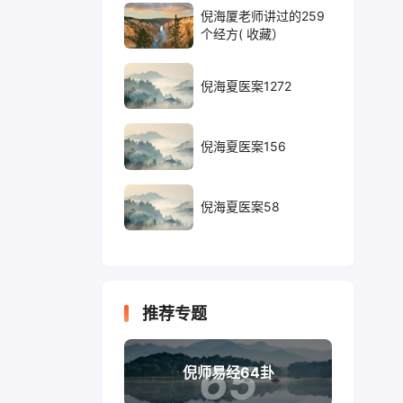
倪海厦老师讲过的259
个经方( 收藏）
倪海夏医案1272
倪海夏医案156
倪海夏医案58
推荐专题
65
倪师易经64卦