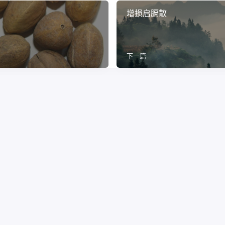
增损启膈散
下一篇