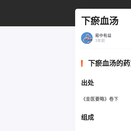
下瘀血汤
易中有益
3年前
下瘀血汤的药
出处
《金医要略》卷下
组成