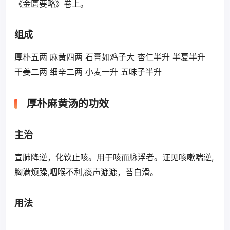
《金匮要略》卷上。
组成
厚朴五两 麻黄四两 石膏如鸡子大 杏仁半升 半夏半升
干姜二两 细辛二两 小麦一升 五味子半升
厚朴麻黄汤的功效
主治
宣肺降逆，化饮止咳。用于咳而脉浮者。证见咳嗽喘逆,
胸满烦躁,咽喉不利,痰声漉漉，苔白滑。
用法