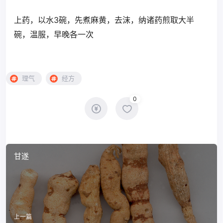
上药，以水3碗，先煮麻黄，去沫，纳诸药煎取大半
碗，温服，早晚各一次
理气
经方
0
甘遂
上一篇