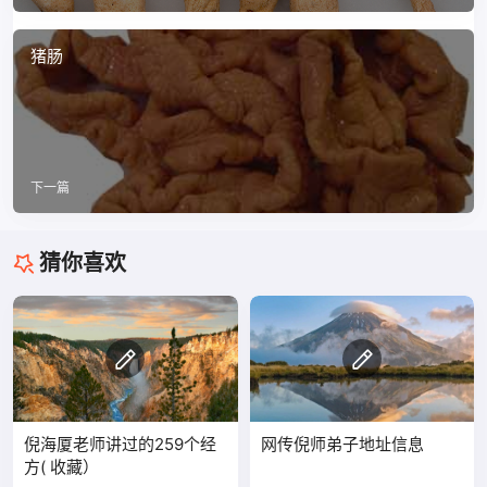
猪肠
下一篇
猜你喜欢
倪海厦老师讲过的259个经
网传倪师弟子地址信息
方( 收藏）