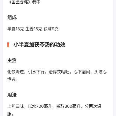
《金匮要略》卷中
组成
半夏18克 生姜15克 茯苓9克
小半夏加茯苓汤的功效
主治
化饮降逆，引水下行。治停饮呕吐，心下痞闷，头眩心
悸者。
用法
上药三味，以水700毫升，煮取300毫升，分两次温
服。