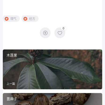
理气
经方
0
木莲果
上一篇
蓖麻子