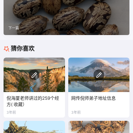
下一篇
猜你喜欢
倪海厦老师讲过的259个经
网传倪师弟子地址信息
方( 收藏）
3年前
3年前