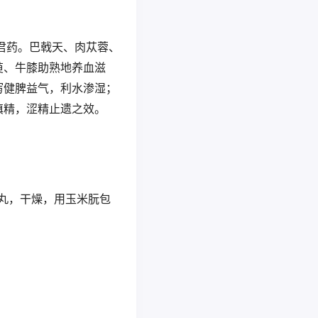
君药。巴戟天、肉苁蓉、
萸、牛膝助熟地养血滋
泻健脾益气，利水渗湿；
填精，涩精止遗之效。
泛丸，干燥，用玉米朊包