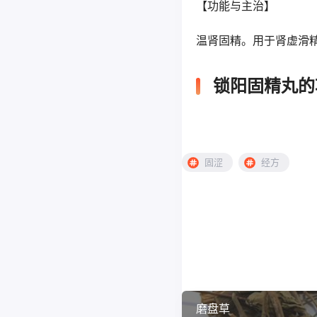
【功能与主治】
温肾固精。用于肾虚滑
锁阳固精丸的
固涩
经方
磨盘草