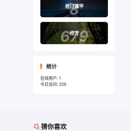
8
奇门遁甲
679
经方
统计
在线用户:
1
今日访问:
229
猜你喜欢