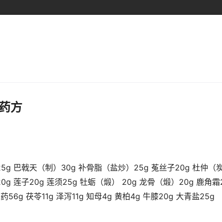
药方
5g 巴戟天（制）30g 补骨脂（盐炒）25g 菟丝子20g 杜仲（炭
g 莲子20g 莲须25g 牡蛎（煅） 20g 龙骨（煅）20g 鹿角霜
山药56g 茯苓11g 泽泻11g 知母4g 黄柏4g 牛膝20g 大青盐2