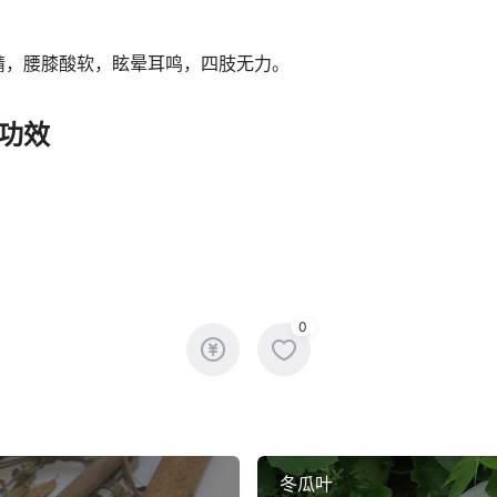
精，腰膝酸软，眩晕耳鸣，四肢无力。
功效
0
冬瓜叶