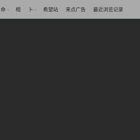
命
相
卜
希望站
来点广告
最近浏览记录