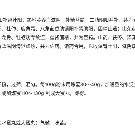
锁阳补肾壮阳；熟地黄养血滋阴，补精益髓，二药阴阳并补，共为
子、杜仲、鹿角霜、八角茴香助锁阳补肾助阳，固精止遗；山茱
、龙骨、牡蛎功专敛涩，益肾固精，共为臣药。山药、茯苓、泽
青盐滋阴清退虚热，共为佐药。诸药合用，以收温肾壮阳，滋阴
粉，过筛，混匀。每100g粉末用炼蜜30～40g，加适量的水
或加炼蜜110～130g 制成大蜜丸，即得。
的水蜜丸或大蜜丸；气微，味苦。