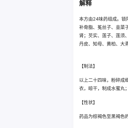
解释
本方由24味药组成。
补骨脂、菟丝子、韭菜
肾；芡实、莲子、莲须
丹皮、知母、黄柏、大
【制法】
以上二十四味，粉碎成细
衣，晾干，制成水蜜丸；
【性状】
药品为棕褐色至黑褐色