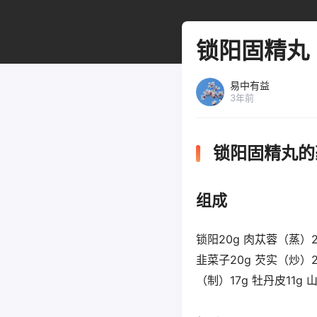
锁阳固精丸
易中有益
3年前
锁阳固精丸的
组成
锁阳20g 肉苁蓉（蒸）2
韭菜子20g 芡实（炒）20
（制）17g 牡丹皮11g 