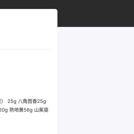
） 25g 八角茴香25g
20g 熟地黄56g 山茱萸
5g