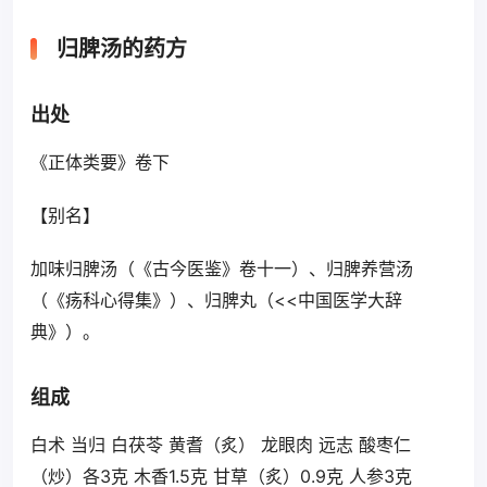
归脾汤的药方
出处
《正体类要》卷下
【别名】
加味归脾汤（《古今医鉴》卷十一）、归脾养营汤
（《疡科心得集》）、归脾丸（<<中国医学大辞
典》）。
组成
白术 当归 白茯苓 黄耆（炙） 龙眼肉 远志 酸枣仁
（炒）各3克 木香1.5克 甘草（炙）0.9克 人参3克