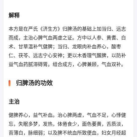
解释
本方是在严氏《济生方》归脾汤的基础上加当归、远志
而成，主治心脾气血两虚之证。方中以人参、黄耆、白
术、甘草温补气健脾；当归、龙眼肉补血养心，酸枣
仁、茯苓、远志宁心安神；更以木香理气醒脾，以防补
益气血药腻滞碍胃。组合成方，心脾兼顾，气血双补。
归脾汤的功效
主治
健脾养心，益气补血。治心脾两虚，气血不足，心悸健
忘，失眠多梦，发热，体倦食少，面色萎黄，舌质淡，
苔薄白，脉细弱；以及脾不统血所致便血，妇女月经超