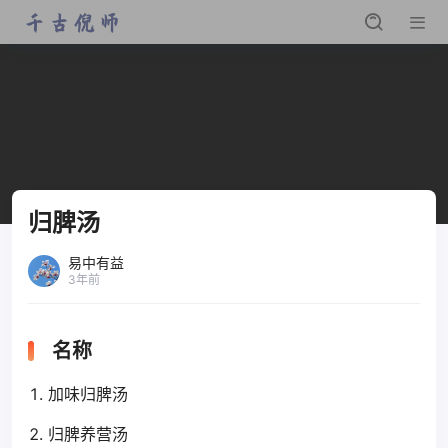
归脾汤
易中有益
3年前
名称
加味归脾汤
归脾养营汤