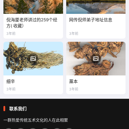
倪海厦老师讲过的259个经
网传倪师弟子地址信息
方( 收藏）
3年前
3年前
细辛
藁本
3年前
3年前
联系我们
一群热爱传统五术文化的人在此相聚