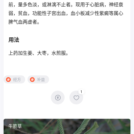
前，量多色淡，或淋漓不止者。现用于心脏病，神经衰
弱，贫血，功能性子宫出血，血小板减少性紫癜等属心
脾气血两虚者。
用法
上药加生姜、大枣，水煎服。
经方
补益
1
牛筋草