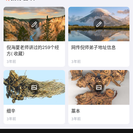
倪海厦老师讲过的259个经
网传倪师弟子地址信息
方( 收藏）
3年前
3年前
细辛
藁本
3年前
3年前