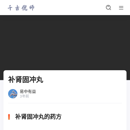
补肾固冲丸
易中有益
3年前
补肾固冲丸的药方