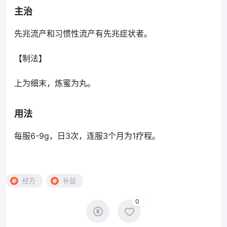
主治
先兆流产和习惯性流产有先兆症状者。
【制法】
上为细末，炼蜜为丸。
用法
每服6-9g，日3次，连服3个月为1疗程。
经方
补益
0