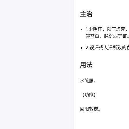
主治
1.少阴证，阳气虚
淡苔白，脉沉弱等证
2.误汗或大汗所致的
用法
水煎服。
【功能】
回阳救逆。