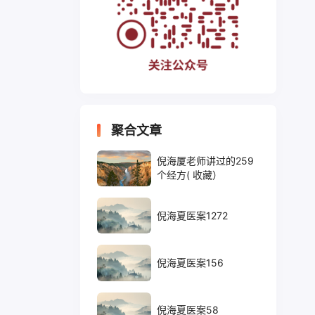
聚合文章
倪海厦老师讲过的259
个经方( 收藏）
倪海夏医案1272
倪海夏医案156
倪海夏医案58