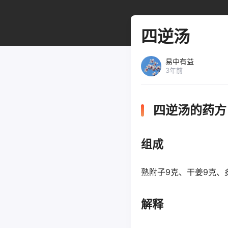
四逆汤
易中有益
3年前
四逆汤的药方
组成
熟附子9克、干姜9克、
解释