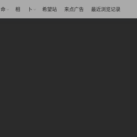
命
相
卜
希望站
来点广告
最近浏览记录