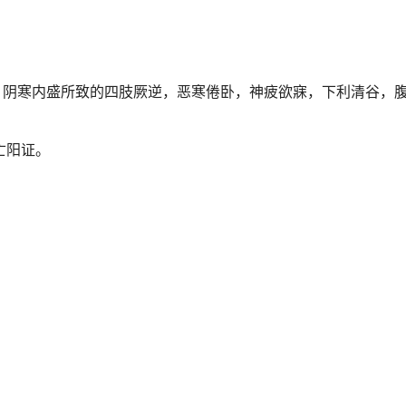
衰，阴寒内盛所致的四肢厥逆，恶寒倦卧，神疲欲寐，下利清谷，
。
亡阳证。