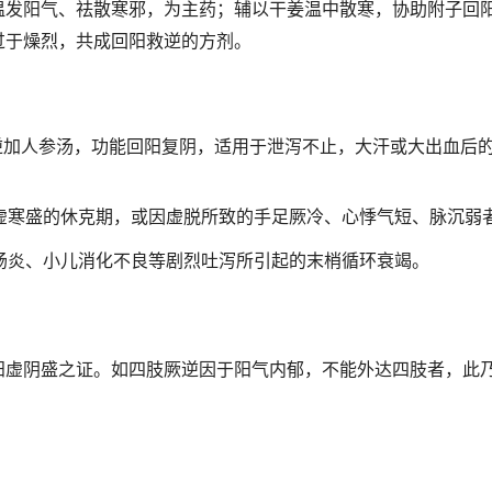
温发阳气、祛散寒邪，为主药；辅以干姜温中散寒，协助附子回
过于燥烈，共成回阳救逆的方剂。
四逆加人参汤，功能回阳复阴，适用于泄泻不止，大汗或大出血后
阳虚寒盛的休克期，或因虚脱所致的手足厥冷、心悸气短、脉沉弱
胃肠炎、小儿消化不良等剧烈吐泻所引起的末梢循环衰竭。
阳虚阴盛之证。如四肢厥逆因于阳气内郁，不能外达四肢者，此