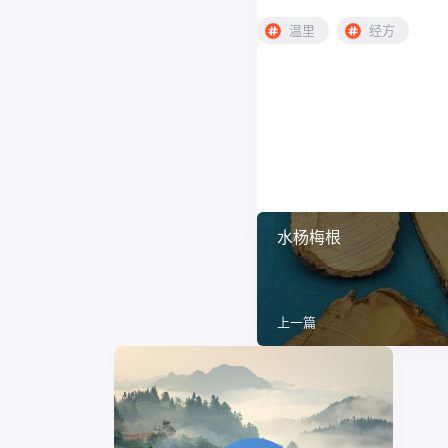
温里
经方
水杨梅根
上一篇