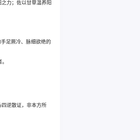
阳之力；佐以甘草温养阳
的手足厥冷、脉细欲绝的
者。
乃四逆散证，非本方所