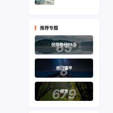
推荐专题
65
倪师易经64卦
8
奇门遁甲
679
经方