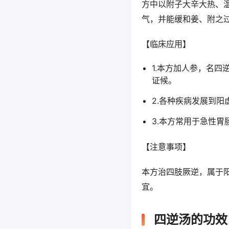
方中以附子大辛大热、
气，并能缓和姜、附之
【临床应用】
1.本方加人参，名
证候。
2.各种疾病发展到
3.本方常用于急性
【注意事项】
本方治四肢厥逆，属于
宜。
四逆汤的功效