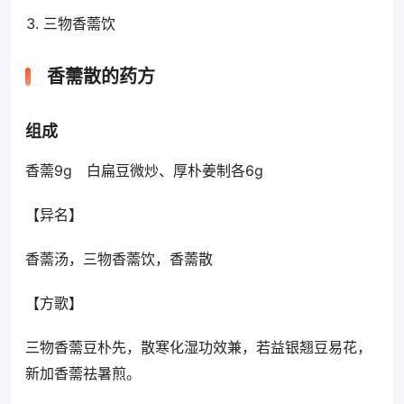
三物香薷饮
香薷散的药方
组成
香薷9g 白扁豆微炒、厚朴姜制各6g
【异名】
香薷汤，三物香薷饮，香薷散
【方歌】
三物香薷豆朴先，散寒化湿功效兼，若益银翘豆易花，
新加香薷祛暑煎。