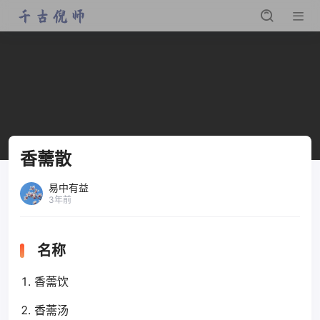
香薷散
易中有益
3年前
名称
香薷饮
香薷汤