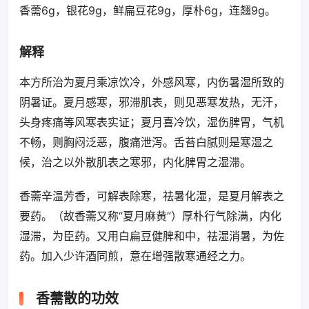
香薷6g，银花9g，鲜扁豆花9g，厚朴6g，连翘9g。
解释
本方所治为夏月乘凉饮冷，外感风寒，内伤暑湿所致的
阴暑证。夏月感寒，邪滞肌表，则见恶寒发热，无汗，
头身疼痛等风寒表实证；夏月喜冷饮，湿伤脾胃，气机
不畅，则胸闷泛恶，腹痛泄泻。舌苔白腻则是寒湿之
候，治之以外散肌表之寒邪，内化脾胃之湿滞。
香薷辛温芳香，可解表除寒，祛暑化湿，是夏月解表之
要药。（故香薷又称“夏月麻黄”）厚朴行气除满，内化
湿滞，为臣药。又用白扁豆健脾和中，祛湿消暑，为佐
药。加入少许酒同煎，意在增强散寒通经之力。
香薷散的功效