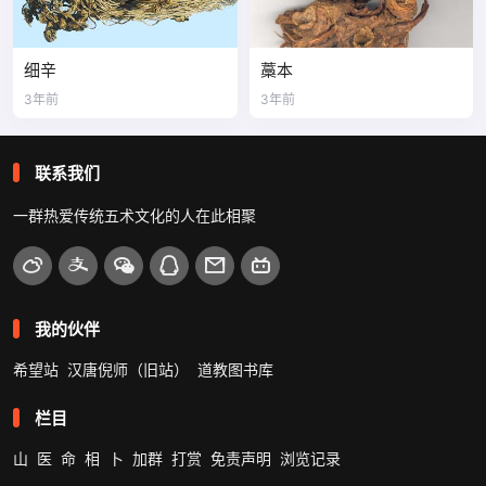
细辛
藁本
3年前
3年前
联系我们
一群热爱传统五术文化的人在此相聚
我的伙伴
希望站
汉唐倪师（旧站）
道教图书库
栏目
山
医
命
相
卜
加群
打赏
免责声明
浏览记录