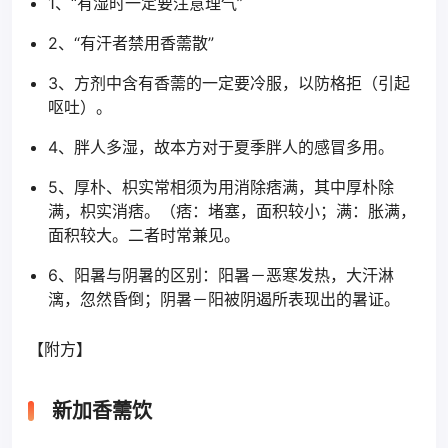
1、“有湿时一定要注意理气”
2、“有汗者禁用香薷散”
3、方剂中含有香薷的一定要冷服，以防格拒（引起
呕吐）。
4、胖人多湿，故本方对于夏季胖人的感冒多用。
5、厚朴、枳实常相须为用消除痞满，其中厚朴除
满，枳实消痞。（痞：堵塞，面积较小；满：胀满，
面积较大。二者时常兼见。
6、阳暑与阴暑的区别：阳暑－恶寒发热，大汗淋
漓，忽然昏倒；阴暑－阳被阴遏所表现出的暑证。
【附方】
新加香薷饮