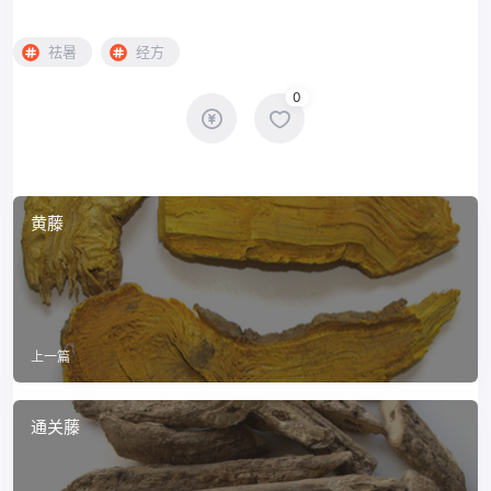
祛暑
经方
0
黄藤
上一篇
通关藤