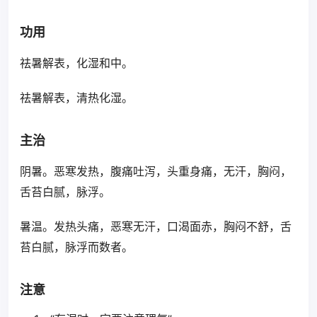
功用
祛暑解表，化湿和中。
祛暑解表，清热化湿。
主治
阴暑。恶寒发热，腹痛吐泻，头重身痛，无汗，胸闷，
舌苔白腻，脉浮。
暑温。发热头痛，恶寒无汗，口渴面赤，胸闷不舒，舌
苔白腻，脉浮而数者。
注意