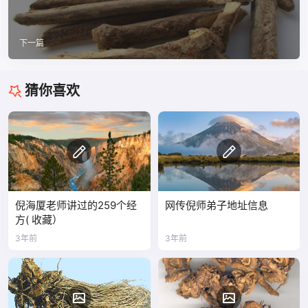
下一篇
猜你喜欢
倪海厦老师讲过的259个经
网传倪师弟子地址信息
方( 收藏）
3年前
3年前