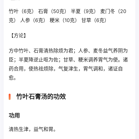
竹叶（6克） 石膏（50克） 半夏（9克） 麦门冬（20
克） 人参（6克） 粳米（10克） 甘草（6克）
【方论】
方中竹叶、石膏清热除烦为君；人参、麦冬益气养阴为
臣；半夏降逆止呕为佐；甘草、粳米调养胃气为使。诸
药合用，使热祛烦除，气复津生，胃气调和，诸证自
愈。
竹叶石膏汤的功效
功用
清热生津，益气和胃。