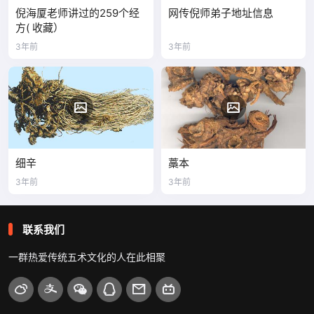
倪海厦老师讲过的259个经
网传倪师弟子地址信息
方( 收藏）
3年前
3年前
细辛
藁本
3年前
3年前
联系我们
一群热爱传统五术文化的人在此相聚