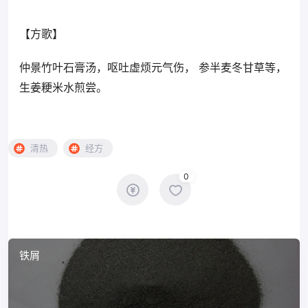
【方歌】
仲景竹叶石膏汤，呕吐虚烦元气伤， 参半麦冬甘草等，
生姜粳米水煎尝。
清热
经方
0
铁屑