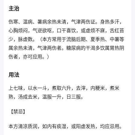
主治
伤寒、温病、暑病余热未清，气津两伤证。身热多汗，
心胸烦闷，气逆欲呕，口干喜饮，或虚烦不寐，舌红苔
少，脉虚数。（本方常用于流脑后期、夏季热、中暑等
属余热未清，气津两伤者。糖尿病的干渴多饮属胃热阴
伤者，亦可应用。）
用法
上七味，以水一斗，煮取六升，去滓，内粳米，煮米
熟，汤成去米，温服一升，日三服。
【禁忌】
本方清凉质润，如内有痰湿，或阳虚发热，均应忌用。