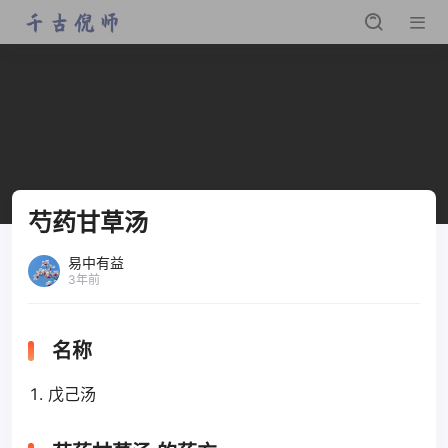
芍药甘草汤
易中有益
3年前
名称
戊己汤