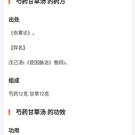
芍药甘草汤 的药方
出处
《伤寒论》。
【异名】
戊己汤(《症因脉治》卷四)。
组成
芍药12克 甘草12克
芍药甘草汤 的功效
功用