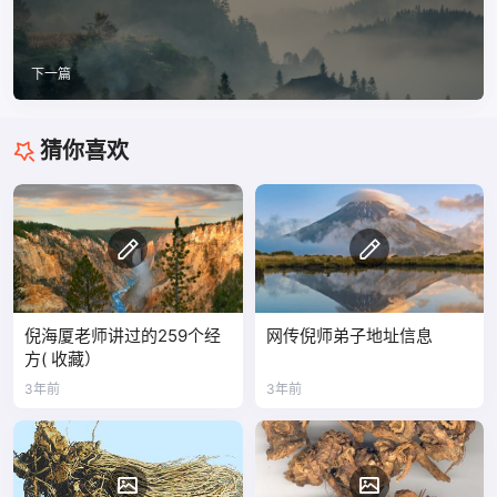
下一篇
猜你喜欢
倪海厦老师讲过的259个经
网传倪师弟子地址信息
方( 收藏）
3年前
3年前