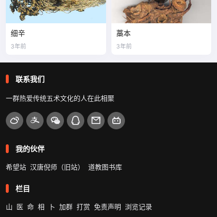
细辛
藁本
3年前
3年前
联系我们
一群热爱传统五术文化的人在此相聚
我的伙伴
希望站
汉唐倪师（旧站）
道教图书库
栏目
山
医
命
相
卜
加群
打赏
免责声明
浏览记录