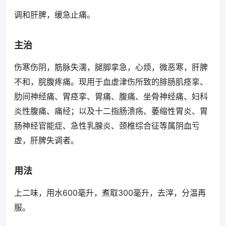
调和肝脾，缓急止痛。
主治
伤寒伤阴，筋脉失濡，腿脚挛急，心烦，微恶寒，肝脾
不和，脘腹疼痛。现用于血虚津伤所致的腓肠肌痉挛、
肋间神经痛、胃痉挛、胃痛、腹痛、坐骨神经痛、妇科
炎性腹痛、痛经；以及十二指肠溃疡、萎缩性胃炎、胃
肠神经官能症、急性乳腺炎、颈椎综合征等属阴血亏
虚，肝脾失调者。
用法
上二味，用水600毫升，煮取300毫升，去滓，分温再
服。