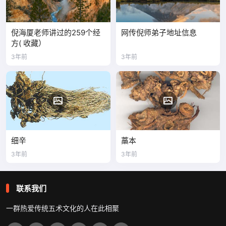
倪海厦老师讲过的259个经
网传倪师弟子地址信息
方( 收藏）
3年前
3年前
细辛
藁本
3年前
3年前
联系我们
一群热爱传统五术文化的人在此相聚