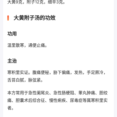
大黄9克，附子12克，细辛3克。
大黄附子汤的功效
功用
温里散寒，通便止痛。
主治
寒积里实证。腹痛便秘，胁下偏痛，发热，手足厥冷，
舌苔白腻，脉弦紧。
本方常用于急性阑尾炎、急性肠梗阻、睾丸肿痛、胆绞
痛、胆囊术后综合征、慢性痢疾、尿毒症等属寒积里实
者。