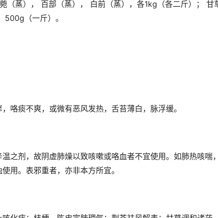
菀（蒸）， 百部（蒸）， 白前（蒸），各1kg（各二斤）； 甘草
）500g（一斤）。
痒，咯痰不爽，或微有恶风发热，舌苔薄白，脉浮缓。
辛温之剂，故阴虚肺燥以致咳嗽或咯血者不宜使用。如肺热咳喘
独使用。表邪重者，亦非本方所宜。
止咳化痰；桔梗、陈皮宣肺理气；荆芥祛风解表；甘草调和诸药