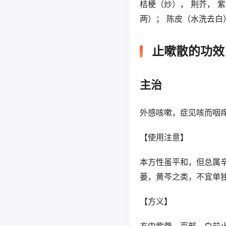
桔梗（炒）， 荆芥， 紫
两）； 陈皮（水洗去白
止嗽散的功效
主治
外感咳嗽，症见咳而咽
【使用注意】
本方性虽平和，但总属
蒌，黄芩之类，不宜单
【方义】
方中紫菀、百部、白前