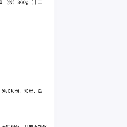
 （炒）360g（十二
，须加贝母，知母，瓜
。七味相配，共奏止嗽化