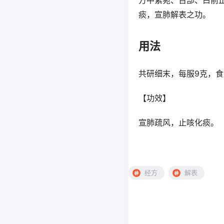
痰，宣肺解表之功。
用法
共研细末，每服9克，
【功效】
宣肺疏风，止咳化
经方
解表