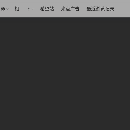
命
相
卜
希望站
来点广告
最近浏览记录