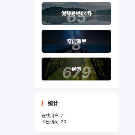
65
倪师易经64卦
8
奇门遁甲
679
经方
统计
在线用户:
7
今日访问:
30