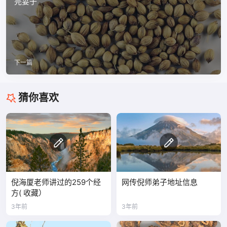
芫荽子
下一篇
猜你喜欢
倪海厦老师讲过的259个经
网传倪师弟子地址信息
方( 收藏）
3年前
3年前