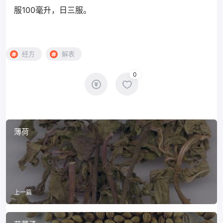
服100毫升，日三服。
经方
解表
0
薄荷
上一篇