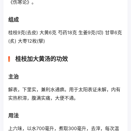
《伤寒论》。
组成
桂枝9克(去皮) 大黄6克 芍药18克 生姜9克(切) 甘草6克
(炙) 大枣12枚(擘)
桂枝加大黄汤的功效
主治
解表，下里实，兼利水通痹。用于太阳表证未解，内有
实热积滞，腹满实痛，大便不通。
用法
上六味，以水700毫升，煮取300毫升，去滓，每次温