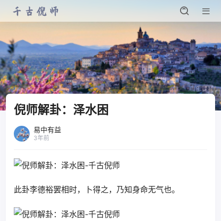
倪师解卦：泽水困
易中有益
3年前
此卦李德裕罢相时，卜得之，乃知身命无气也。