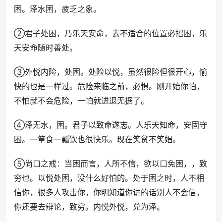
困。泽水困，疲乏之象。
②君子处困，乃乐天安命，去不适合的位置必招困，乐
天安命随时善处。
③外悦内险，处困。处险以悦，虽然很险但很开心，愉
快的也是一样过。危险来临之前，必惧。刚开始你怕，
不怕就不会危险，一怕就进退无据了。
④泽无水，困。君子以致命遂志。人乐天知命，安固守
困。一箪食一瓢饮也很快乐。现在笑贫不笑娼。
⑤尚口之戒：当困而言，人所不信，欲以口免困，，致
穷也。以悦处困，没什么好怕的。处于困之时，人不相
信你，很多人攻击你，你明知道你讲的话别人不会信，
你还要去辩论，致穷。内悦外悦，兑为泽。