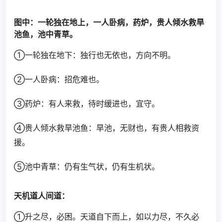
图中：一轮独在地上，一人卧病，药炉，贵人倾水救旱
池鱼，池中青草。
①一轮独在地下：独行也无依也，方向不明。
②一人卧病：招危难也。
③药炉：有人来救，待时缓进也，宜守。
④贵人倾水救旱池鱼：旱池，无财也，有贵人相救资
援。
⑤池中青草：仍有生气状，仍有生机状。
天机道人间道：
①升之尽，必困。天道自下而上，如以力尽，不久必