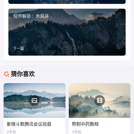
倪师解卦：水风井
下一篇
猜你喜欢
紫微斗数腾讯会议验盘
熬制中药教程
3年前
3年前