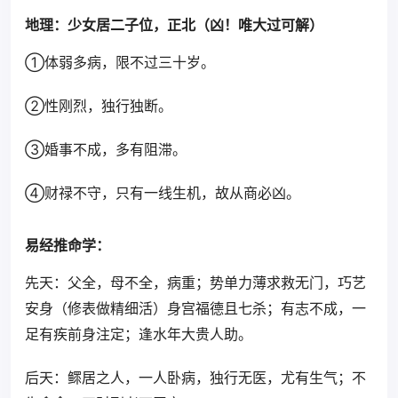
地理：少女居二子位，正北（凶！唯大过可解）
①体弱多病，限不过三十岁。
②性刚烈，独行独断。
③婚事不成，多有阻滞。
④财禄不守，只有一线生机，故从商必凶。
易经推命学：
先天：父全，母不全，病重；势单力薄求救无门，巧艺
安身（修表做精细活）身宫福德且七杀；有志不成，一
足有疾前身注定；逢水年大贵人助。
后天：鳏居之人，一人卧病，独行无医，尤有生气；不