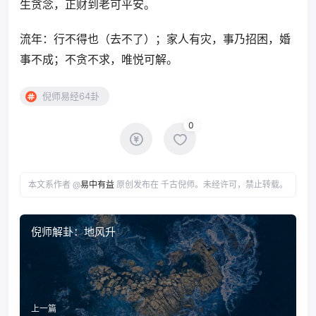
生贪念，正财到老可平安。
流年：行不得也（去不了）；家人有灾，事乃招困，婚
事不成；不贪不求，唯悦可解。
倪师易经64卦
0
本文系作者 @
易中有益
原创发布在 千古倪师。未经许可，禁止转载。
倪师解卦：地风升
上一篇