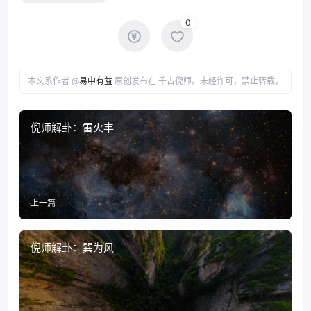
0
本文系作者 @
易中有益
原创发布在 千古倪师。未经许可，禁止转载。
倪师解卦：雷火丰
上一篇
倪师解卦：巽为风