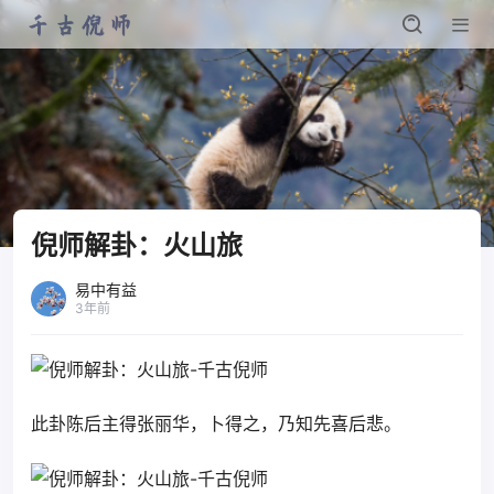
倪师解卦：火山旅
易中有益
3年前
此卦陈后主得张丽华，卜得之，乃知先喜后悲。