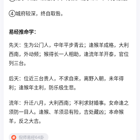
④城府较深，终自取咎。
易经推命学：
先天：生为公门人，中年平步青云；逢猴羊成格，大利
西南，外动频；猴得长一人相助，逢流年羊开泰，官位
列三台。
后天：位近三台贵人，不求自来，离野入朝，未年得
利；逢猴年主利，防乐极生悲。
流年：升迁八月，大利西南；不利求财婚事。女命逢之
须防一目人。逢猴、羊须忌有险，吉处藏凶；本命猴
羊，反之大吉。
倪师易经64卦