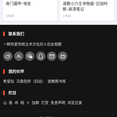
奇门遁甲-地支
道教小六壬寻物盘-日加时
断-高清笔记
3年前
3年前
联系我们
一群热爱传统五术文化的人在此相聚
我的伙伴
希望站
汉唐倪师（旧站）
道教图书库
栏目
山
医
命
相
卜
加群
打赏
免责声明
浏览记录