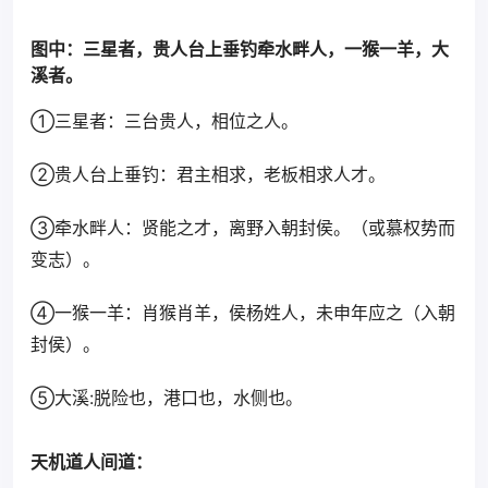
图中：三星者，贵人台上垂钓牵水畔人，一猴一羊，大
溪者。
①三星者：三台贵人，相位之人。
②贵人台上垂钓：君主相求，老板相求人才。
③牵水畔人：贤能之才，离野入朝封侯。（或慕权势而
变志）。
④一猴一羊：肖猴肖羊，侯杨姓人，未申年应之（入朝
封侯）。
⑤大溪:脱险也，港口也，水侧也。
天机道人间道：