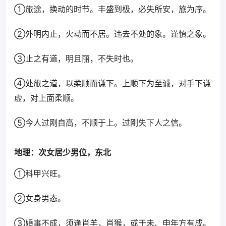
①旅途，换动的时节。丰盛到极，必失所安，旅为序。
②外明内止，火动而不居。违去不处的象。谨慎之象。
③止之有道，明且丽，不失时也。
④处旅之道，以柔顺而谦下。上顺下为至诚，对手下谦
虚，对上面柔顺。
⑤今人过刚自高，不顺于上。过刚失下人之信。
地理：次女居少男位，东北
①科甲兴旺。
②女身男态。
③婚事不成，须逢肖羊，肖猴，或于未、申年方有成。