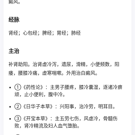
癜风。
经脉
肾经；心包经；脾经；胃经；肺经
主治
补肾助阳。治肾虚冷泻，遗尿，滑精，小便频数，阳
痿，腰膝冷痛，虚寒喘嗽。外用治白癜风。
①《药性论》：主男子腰疼，膝冷囊湿，逐诸冷痹
顽，止小便利，腹中冷。
②《日华子本草》：兴阳事，治冷劳，明耳目。
③《开宝本草》：主五劳七伤，风虚冷，骨髓伤
败，肾冷精流及妇人血气堕胎。