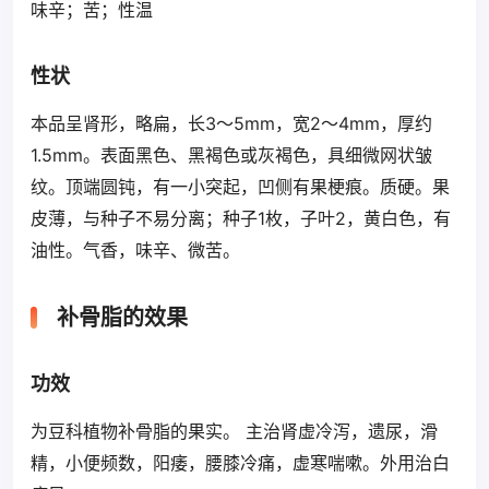
味辛；苦；性温
性状
本品呈肾形，略扁，长3～5mm，宽2～4mm，厚约
1.5mm。表面黑色、黑褐色或灰褐色，具细微网状皱
纹。顶端圆钝，有一小突起，凹侧有果梗痕。质硬。果
皮薄，与种子不易分离；种子1枚，子叶2，黄白色，有
油性。气香，味辛、微苦。
补骨脂的效果
功效
为豆科植物补骨脂的果实。 主治肾虚冷泻，遗尿，滑
精，小便频数，阳痿，腰膝冷痛，虚寒喘嗽。外用治白