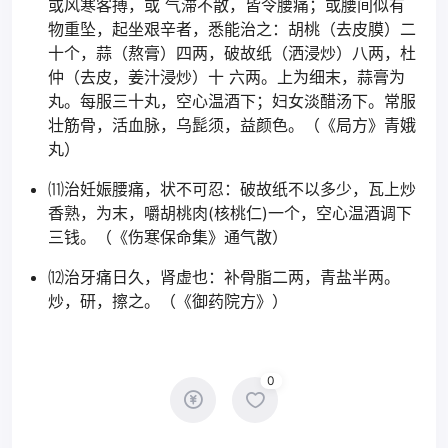
或风寒客搏，或 气滞不散，皆令腰痛；或腰间似有
物重坠，起坐艰辛者，悉能治之：胡桃（去皮膜）二
十个，蒜（熬膏）四两，破故纸（洒浸炒）八两，杜
仲（去皮，姜汁浸炒）十 六两。上为细末，蒜膏为
丸。每服三十丸，空心温酒下；妇女淡醋汤下。常服
壮筋骨，活血脉，乌髭须，益颜色。（《局方》青娥
丸）
⑾治妊娠腰痛，状不可忍：破故纸不以多少，瓦上炒
香熟，为末，嚼胡桃肉(核桃仁)一个，空心温酒调下
三钱。（《伤寒保命集》通气散）
⑿治牙痛日久，肾虚也：补骨脂二两，青盐半两。
炒，研，擦之。（《御药院方》）
0