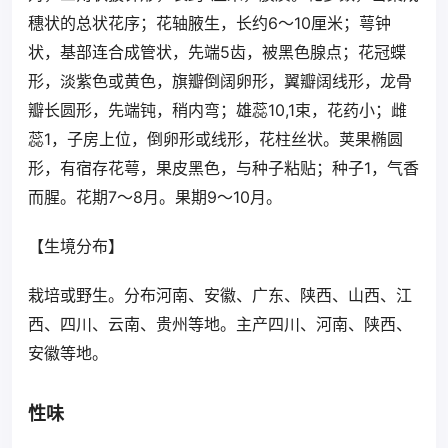
穗状的总状花序；花轴腋生，长约6～10厘米；萼钟
状，基部连合成管状，先端5齿，被黑色腺点；花冠蝶
形，淡紫色或黄色，旗瓣倒阔卵形，翼瓣阔线形，龙骨
瓣长圆形，先端钝，稍内弯；雄蕊10,1束，花药小；雌
蕊1，子房上位，倒卵形或线形，花柱丝状。荚果椭圆
形，有宿存花萼，果皮黑色，与种子粘贴；种子1，气香
而腥。花期7～8月。果期9～10月。
【生境分布】
栽培或野生。分布河南、安徽、广东、陕西、山西、江
西、四川、云南、贵州等地。主产四川、河南、陕西、
安徽等地。
性味