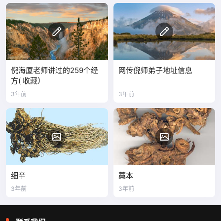
倪海厦老师讲过的259个经
网传倪师弟子地址信息
方( 收藏）
3年前
3年前
细辛
藁本
3年前
3年前