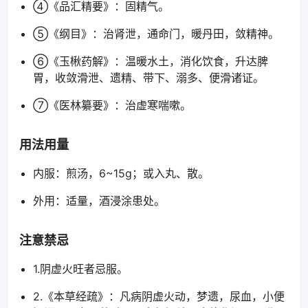
④《品汇精要》：固精气。
⑤《纲目》：治肾泄，通命门，暖丹田，敛精神。
⑥《玉楸药解》：温暖水土，消化饮食，升达脾
胃，收敛滑泄、遗精、带下、溺多、便滑诸证。
⑦《医林纂要》：治虚寒喘嗽。
用法用量
内服：煎汤，6~15g；或入丸、散。
外用：适量，酒浸涂患处。
注意禁忌
1.阴虚火旺者忌服。
2.《本草经疏》：凡病阴虚火动，梦遗，尿血，小便