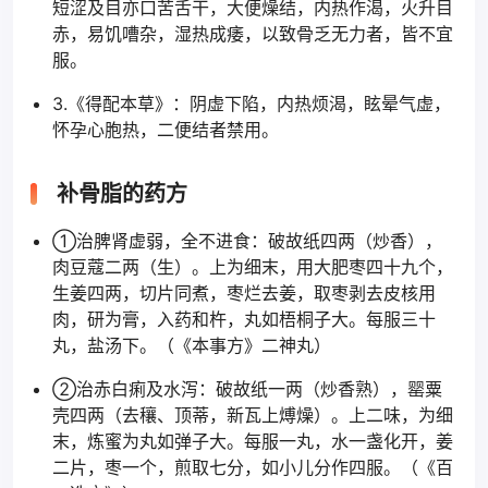
短涩及目亦口苦舌干，大便燥结，内热作渴，火升目
赤，易饥嘈杂，湿热成痿，以致骨乏无力者，皆不宜
服。
3.《得配本草》：阴虚下陷，内热烦渴，眩晕气虚，
怀孕心胞热，二便结者禁用。
补骨脂的药方
①治脾肾虚弱，全不进食：破故纸四两（炒香），
肉豆蔻二两（生）。上为细末，用大肥枣四十九个，
生姜四两，切片同煮，枣烂去姜，取枣剥去皮核用
肉，研为膏，入药和杵，丸如梧桐子大。每服三十
丸，盐汤下。（《本事方》二神丸）
②治赤白痢及水泻：破故纸一两（炒香熟），罂粟
壳四两（去穰、顶蒂，新瓦上煿燥）。上二味，为细
末，炼蜜为丸如弹子大。每服一丸，水一盏化开，姜
二片，枣一个，煎取七分，如小儿分作四服。（《百