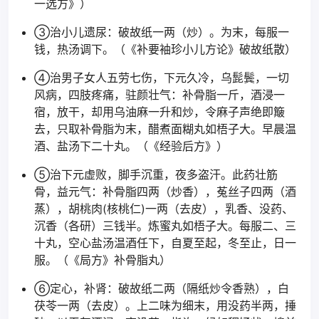
一选方》）
③治小儿遗尿：破故纸一两（炒）。为末，每服一
钱，热汤调下。（《补要袖珍小儿方论》破故纸散）
④治男子女人五劳七伤，下元久冷，乌髭鬓，一切
风病，四肢疼痛，驻颜壮气：补骨脂一斤，酒浸一
宿，放干，却用乌油麻一升和炒，令麻子声绝即簸
去，只取补骨脂为末，醋煮面糊丸如梧子大。早晨温
酒、盐汤下二十丸。（《经验后方》）
⑤治下元虚败，脚手沉重，夜多盗汗。此药壮筋
骨，益元气：补骨脂四两（炒香），菟丝子四两（酒
蒸），胡桃肉(核桃仁)一两（去皮），乳香、没药、
沉香（各研）三钱半。炼蜜丸如梧子大。每服二、三
十丸，空心盐汤温酒任下，自夏至起，冬至止，日一
服。（《局方》补骨脂丸）
⑥定心，补肾：破故纸二两（隔纸炒令香熟），白
茯苓一两（去皮）。上二味为细末，用没药半两，捶