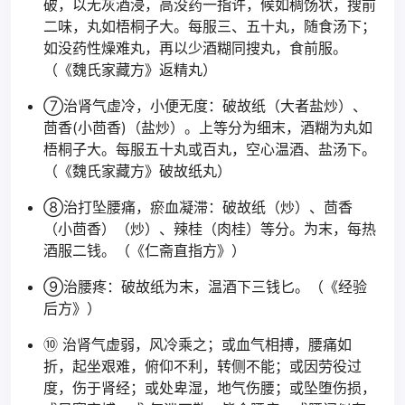
破，以无灰酒浸，高没药一指许，候如稠饧状，搜前
二味，丸如梧桐子大。每服三、五十丸，随食汤下；
如没药性燥难丸，再以少酒糊同搜丸，食前服。
（《魏氏家藏方》返精丸）
⑦治肾气虚冷，小便无度：破故纸（大者盐炒）、
茴香(小茴香)（盐炒）。上等分为细末，酒糊为丸如
梧桐子大。每服五十丸或百丸，空心温酒、盐汤下。
（《魏氏家藏方》破故纸丸）
⑧治打坠腰痛，瘀血凝滞：破故纸（炒）、茴香
（小茴香）（炒）、辣桂（肉桂）等分。为末，每热
酒服二钱。（《仁斋直指方》）
⑨治腰疼：破故纸为末，温酒下三钱匕。（《经验
后方》）
⑩ 治肾气虚弱，风冷乘之；或血气相搏，腰痛如
折，起坐艰难，俯仰不利，转侧不能；或因劳役过
度，伤于肾经；或处卑湿，地气伤腰；或坠堕伤损，