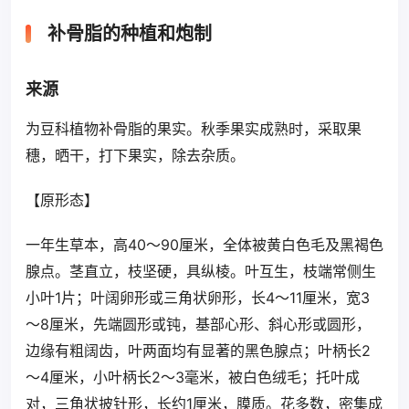
补骨脂的种植和炮制
来源
为豆科植物补骨脂的果实。秋季果实成熟时，采取果
穗，晒干，打下果实，除去杂质。
【原形态】
一年生草本，高40～90厘米，全体被黄白色毛及黑褐色
腺点。茎直立，枝坚硬，具纵棱。叶互生，枝端常侧生
小叶1片；叶阔卵形或三角状卵形，长4～11厘米，宽3
～8厘米，先端圆形或钝，基部心形、斜心形或圆形，
边缘有粗阔齿，叶两面均有显著的黑色腺点；叶柄长2
～4厘米，小叶柄长2～3毫米，被白色绒毛；托叶成
对，三角状披针形，长约1厘米，膜质。花多数，密集成