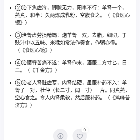
②治下焦虚冷，脚膝无力，阳事不行：羊肾一个，
熟煮，和半：久两炼成乳粉，空腹食之。（《食医心
镜》）
③治肾虚劳损精竭：炮羊肾一双，去脂，细切，于
豉汁中以五味、米糅如常法作羹食，作粥亦得。
（《食医心镜》）
④治腰脊苦痛不遂：羊肾作末，酒服二方寸匕，日
三。（《千金方》）
⑤治老人肾脏虚寒，内肾结硬，虽服补药不入：羊
肾子一对，杜仲（长二寸，阔一寸）一片。同煮熟，
空心食之。令人内肾柔软，然后服补药。（《鸡峰普
济方》）
0