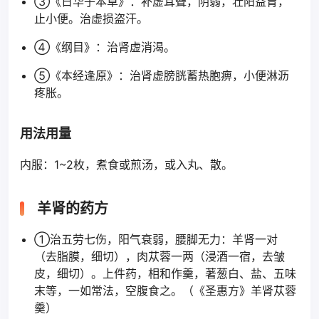
③《日华子本草》：补虚耳聋，阴弱，壮阳益胃，
止小便。治虚损盗汗。
④《纲目》：治肾虚消渴。
⑤《本经逢原》：治肾虚膀胱蓄热胞痹，小便淋沥
疼胀。
用法用量
内服：1~2枚，煮食或煎汤，或入丸、散。
羊肾的药方
①治五劳七伤，阳气衰弱，腰脚无力：羊肾一对
（去脂膜，细切），肉苁蓉一两（浸酒一宿，去皱
皮，细切）。上件药，相和作羹，著葱白、盐、五味
末等，一如常法，空腹食之。（《圣惠方》羊肾苁蓉
羹）