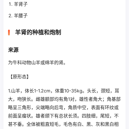
羊肾子
羊腰子
羊肾的种植和炮制
来源
为牛科动物山羊或绵羊的肾。
【原形态】
1.山羊，体长1-1.2cm，体重10-35kg。头长，颈短，耳
大，吻狭长。雌雄额部均有角1对，雄性者角大；角基部
略呈三角形，尖端略向后弯，角质中空，表面有环纹或
前面呈瘤状。雄者颌下有总状长须。四肢细，尾短，不
甚不垂。全体被粗直短毛，毛色有白、黑、灰和黑白相