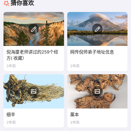
猜你喜欢
倪海厦老师讲过的259个经
网传倪师弟子地址信息
方( 收藏）
3年前
3年前
细辛
藁本
3年前
3年前