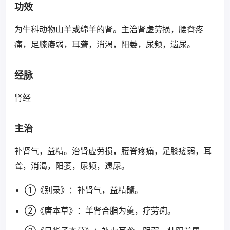
功效
为牛科动物山羊或绵羊的肾。主治肾虚劳损，腰脊疼
痛，足膝痿弱，耳聋，消渴，阳萎，尿频，遗尿。
经脉
肾经
主治
补肾气，益精。治肾虚劳损，腰脊疼痛，足膝痿弱，耳
聋，消渴，阳萎，尿频，遗尿。
①《别录》：补肾气，益精髓。
②《唐本草》：羊肾合脂为羹，疗劳痢。