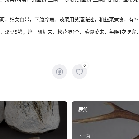
沥，妇女白带，下腹冷痛。淡菜用黄酒洗过，和韭菜煮食，有补
。淡菜5钱，焙干研细末，松花蛋1个，蘸淡菜末，每晚1次吃完，
0
鹿角
下一篇