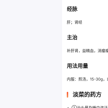
经脉
肝；肾经
主治
补肝肾，益精血，消瘿
用法用量
内服：煎汤，15-30g
淡菜的药方
①治头晕及睡中盗汗：