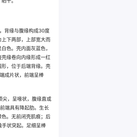
，晒干。
，背缘与腹缘构成30度
为上下两部，上部宽大而
显白色。壳内面灰蓝色，
绕壳缘卷向内缘形成一红
圆形，位于后端背缘。壳
端成片状，前端呈棒
壳顶尖，呈喙状，腹缘直或
面前端具有降起肋。生长
绿色。无前闭壳肌痕；后
触手状突起。足细呈棒