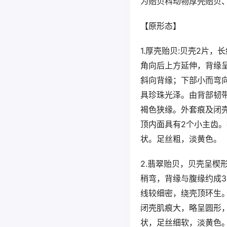
为贻贝科动物厚壳贻贝
【原形态】
1.厚壳贻贝:贝壳2片
角向后上方延伸，背缘
斜向背缘；下部小而弯
具珍珠光泽。由背部韧
褐色狭缘。外套痕及闭
顶内面具有2个小主齿
状。足丝粗，淡黄色。
2.翡翠贻贝，贝壳呈楔
稍弯，背缘与腹缘约成3
线较细密，绕壳顶环生
闭壳肌痕大，略呈圆形
状，足丝细软，淡黄色