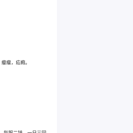
，瘿瘤，疝瘕。
丸，每服二钱，一日三回。