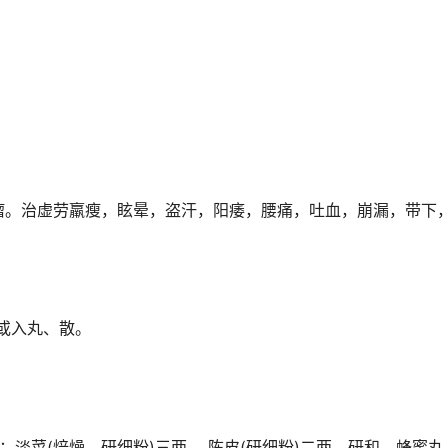
瘤。治虚劳羸瘦，眩晕，盗汗，阳痿，腰痛，吐血，崩漏，带下
，或入丸、散。
淡菜(焙燥，研细粉)三两 ，陈皮(研细粉)二两。研和，蜂蜜