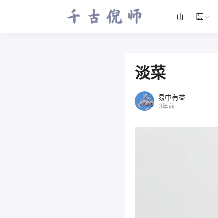
山
医
淡菜
易中有益
3年前