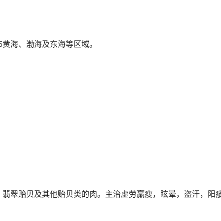
布黄海、渤海及东海等区域。
、翡翠贻贝及其他贻贝类的肉。主治虚劳羸瘦，眩晕，盗汗，阳