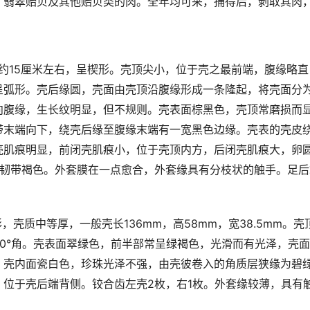
、翡翠贻贝及其他贻贝类的肉。全年均可采，捕得后，剥取其肉
，长约15厘米左右，呈楔形。壳顶尖小，位于壳之最前端，腹缘略直
呈弧形。壳后缘圆，壳面由壳顶沿腹缘形成一条隆起，将壳面分
向腹缘，生长纹明显，但不规则。壳表面棕黑色，壳顶常磨损而
带末端向下，绕壳后缘至腹缘末端有一宽黑色边缘。壳表的壳皮
壳肌痕明显，前闭壳肌痕小，位于壳顶内方，后闭壳肌痕大，卵
。韧带褐色。外套膜在一点愈合，外套缘具有分枝状的触手。足后
形，壳质中等厚，一般壳长136mm，高58mm，宽38.5mm。
0°角。壳表面翠绿色，前半部常呈绿褐色，光滑而有光泽，壳
。壳内面瓷白色，珍珠光泽不强，由壳彼卷入的角质层狭缘为碧
，位于壳后端背侧。铰合齿左壳2枚，右1枚。外套缘较薄，具有
。