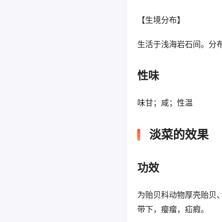
【生境分布】
生活于浅海岩石间。分
性味
味甘；咸；性温
淡菜的效果
功效
为贻贝科动物厚壳贻贝
带下，瘿瘤，疝瘕。