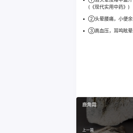
(《现代实用中药》)
②头晕腰痛，小便余
③高血压，耳鸣眩晕
鹿角霜
上一篇