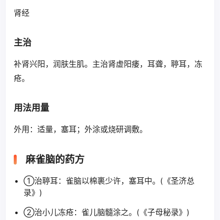
肾经
主治
补肾兴阳，润肤生肌。主治肾虚阳痿，耳聋，聤耳，冻
疮。
用法用量
外用：适量，塞耳；外涂或烧研调敷。
麻雀脑的药方
①治聤耳：雀脑以棉裹少许，塞耳中。(《圣济总
录》)
②治小儿冻疮：雀儿脑髓涂之。(《子母秘录》)