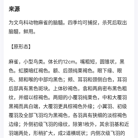
来源
为文鸟科动物麻雀的脑髓。四季均可捕捉，杀死后取出
脑髓，鲜用。
【原形态】
麻雀，小型鸟类。体长约12cm。嘴粗短，圆锥状，黑
色。虹膜暗红褐色。额、后颈纯栗褐色。眼下缘、眼
先、颏和喉的中部均黑色；颊、耳羽和颈侧白色，耳羽
后部具有黑色斑块。上体砂褐色，翕和两肩密布黑色粗
纹，并缀以棕褐色。两翅的小覆羽纯栗色，中和大覆羽
黑褐而具白端，大覆羽更具棕褐色外缘；小翼羽、初级
覆羽及全部飞羽均为黑褐色，各羽具有狭细的淡棕褐色
边缘；外侧初级飞羽的缘纹，除第1枚外，其余羽基和近
羽端两处，形稍扩大，成2道横斑状；内侧次级飞羽的