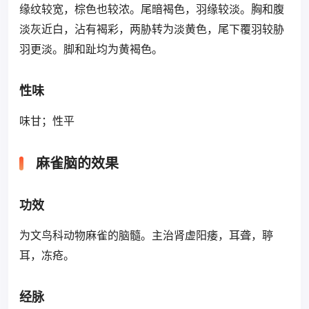
缘纹较宽，棕色也较浓。尾暗褐色，羽缘较淡。胸和腹
淡灰近白，沾有褐彩，两胁转为淡黄色，尾下覆羽较胁
羽更淡。脚和趾均为黄褐色。
性味
味甘；性平
麻雀脑的效果
功效
为文鸟科动物麻雀的脑髓。主治肾虚阳痿，耳聋，聤
耳，冻疮。
经脉