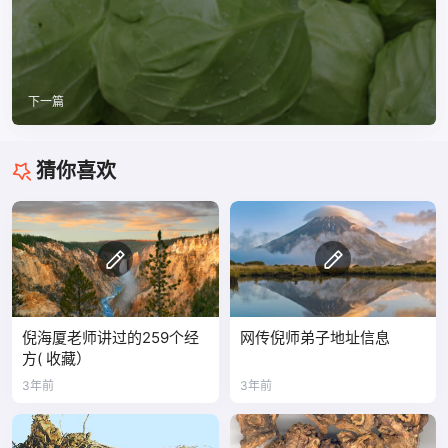
下一篇
猜你喜欢
倪海厦老师讲过的259个经
网传倪师弟子地址信息
方( 收藏）
3年前
3年前