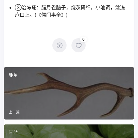
③治冻疮：腊月雀脑子，烧灰研细，小油调，涂冻
疮口上。(《儒门事亲》)
0
鹿角
上一篇
甘蓝