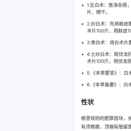
1.生白术：拣净杂
片，晒干。
2.炒白术：先将麸
术片100斤，用麸皮1
3.焦白术：将白术
4.土炒白术：取伏
术片100斤，用伏龙
5.《本草蒙筌》：
6.《本草备要》：
性状
根茎规则的肥厚团块，长
有须根痕，顶端有殖留