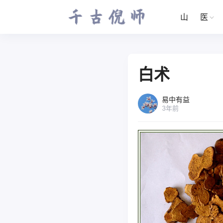
山
医
白术
易中有益
3年前