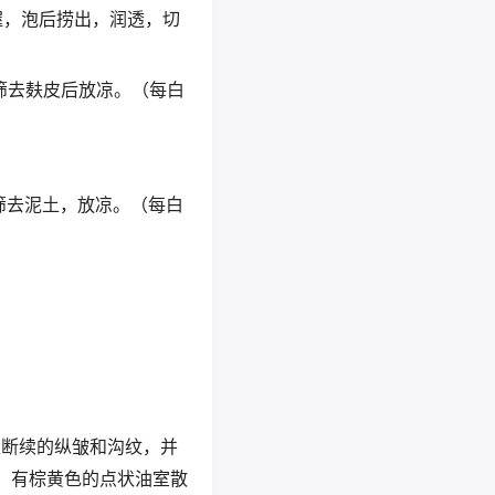
握，泡后捞出，润透，切
筛去麸皮后放凉。（每白
筛去泥土，放凉。（每白
起及断续的纵皱和沟纹，并
，有棕黄色的点状油室散