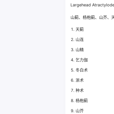
Largehead Atractylod
山蓟、杨枹蓟、山芥、
天蓟
山连
山精
乞力伽
冬白术
浙术
种术
杨枹蓟
山芥