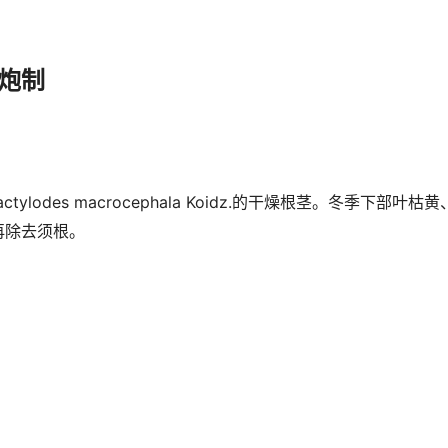
炮制
tylodes macrocephala Koidz.的干燥根茎。冬季下部
再除去须根。