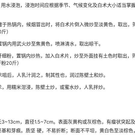
质，用水浸泡，浸泡时间应根据季节、气候变化及白术大小适当掌
皮撒于热锅内，候烟冒出时，将白术片倒入微炒至淡黄色，取出，
0斤）
片置锅内用武火炒至焦黄色，喷淋清水，取出晾干。
龙肝细粉，置锅内炒热，加入白术片，炒至外面挂有土色时取出，
肝粉20斤）
白术咀后，人乳汁润之，制其性也，润过陈壁土和炒。
白术，用糯米泔浸，陈壁土炒，或蜜水炒，人乳拌炒。
3~13cm，直径1.5~7cm。表面灰黄构或灰棕色，有瘤状突
茎基和芽痕。质坚 硬，不易折断；断面不平坦，黄白色至淡棕色