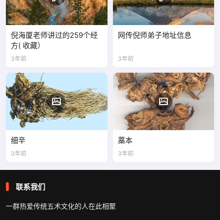
倪海厦老师讲过的259个经
网传倪师弟子地址信息
方( 收藏）
3年前
3年前
细辛
藁本
3年前
3年前
联系我们
一群热爱传统五术文化的人在此相聚