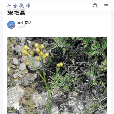
兔毛蒿
易中有益
3年前