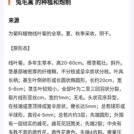
兔毛蒿 的种植和炮制
来源
为菊科植物线叶菊的全草。夏、秋季采收，阴干。
【原形态】
线叶菊，多年生草本，高20-60cm。根茎粗壮。斜升。
茎基部被密厚的纤维鞘，不分枝或呈伞房状分枝。叶具
长柄；基生叶倒卵形或长圆状椭圆形，长约20cm，宽
5-6cm；茎生叶较短小，全部叶为二至三回羽状分裂，
裂片线形至丝cm，宽约1mm；无毛。头状花序异型，
在枝端或茎顶排成复伞房状，梗长达5mm；总苞球形或
半球形，直径4-5mm；总苞片约3层，先端圆形；外围
有一层结实的雌花，雌花花冠筒关，先端2裂；中央有
多数不育的两性花，两性花黄色，先端4齿裂。瘦果压