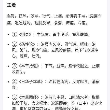
主治
温胃，祛风，散寒，行气，止痛。治脾胃中寒，脘腹冷
痛，呕吐泄泻，噎脯反胃，食滞，瘴疟，冷癖。
①《别录》：主暴冷、胃中冷逆、霍乱腹痛。
②《药性论》：治腰内久冷，胃气逆、呕吐。治
风，破气，腹冷气痛；去风冷痹弱，疗下气冷逆冲
心，腹痛，吐泻。
③《本草拾遗》：下气，益声。煮作饮服之，止痢
及霍乱。
④《日华子本草》：治转筋泻痢，反胃呕食，消宿
食。
⑤《本草图经》：治忽心中恶，口吐清水者，取根
如骰子块，含之咽津，逡巡即瘥；若（口中）臭亦含
咽，更加草豆蔻同为末，煎汤常饮之佳。