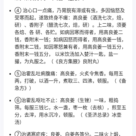
④ 治心口一点痛，乃胃脘有滞或有虫，多因恼怒及
受寒而起，遂致终身不瘥：高良姜（酒洗七次，焙，
研）、香附子（醋洗七次，焙，研）。上二味，须要
各焙、各 研、各贮。如病因寒而得者，用高良姜二
钱，香附末一钱；如病因怒而得者，用高良姜一钱，
香附末二钱，如因寒怒兼有者，用高良姜一钱五分，
香附末一钱五分， 以米饮汤加入婪汁一匙，盐一
撮，为丸服之。（《良方集腋》良附丸）
⑤治霍乱吐痢腹痛：高良姜，火炙令焦香。每用五
两，打破，以酒一升，煮取三、四沸，顿服。（《备
急方》）
⑥治霍乱呕吐不止：高良姜（生锉）一味，粗捣
筛。每服三钱匕，水一盏，枣一枚（去核），煎至五
分，去滓，用水沉冷，顿服。（《圣济总录》冰壶
汤）
⑦治诸寒疟疾：良姜、白姜各等分。二味火上煅，