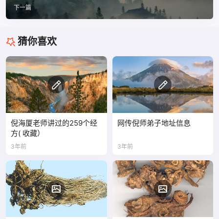
下一篇
猜你喜欢
倪海厦老师讲过的259个经
网传倪师弟子地址信息
方( 收藏）
3年前
3年前