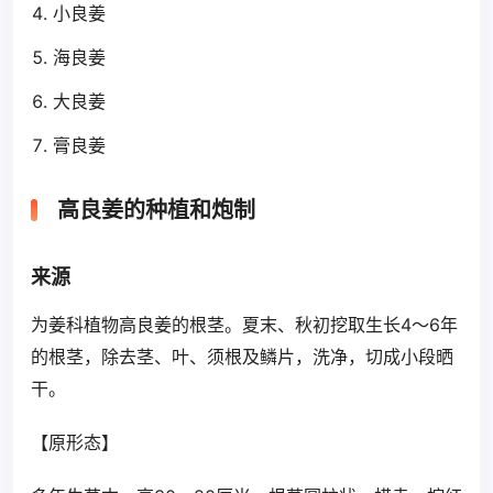
小良姜
海良姜
大良姜
膏良姜
高良姜的种植和炮制
来源
为姜科植物高良姜的根茎。夏末、秋初挖取生长4～6年
的根茎，除去茎、叶、须根及鳞片，洗净，切成小段晒
干。
【原形态】