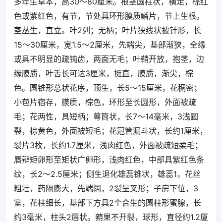
多年生草本，高30～80厘米。根茎圆柱状，横走，棕红
色或紫红色，有节，节处具环形膜质鳞片，节上生根。
茎丛生，直立。叶2列；无柄；叶片狭线状披针形，长
15～30厘米，宽1.5～2厘米，先端尖，基部渐狭，全缘
或具不明显的疏钝齿，两面无毛；叶鞘开放，抱茎，边
缘膜质，叶舌长可达3厘米，挺直，膜质，渐尖，棕
色。圆锥形总状花序，顶生，长5～15厘米，花稠密；
小苞片宿存，膜质，棕色，环形至长圆形，外面被疏
毛；花两性，具短柄；萼筒状，长7～14毫米，3浅圆
裂，棕黄色，外面被短毛；花冠管漏斗状，长约1厘米，
裂片3枚，长约1.7厘米，浅肉红色，外面被疏短柔毛；
唇辩矩卵形至矩状广卵形，浅肉红色，中部具紫红色条
纹，长2～2.5厘米；侧生退化雄蕊锥状，雄蕊1，花丝
粗壮，药隔膨大，先端阔，2裂呈叉形；子房下位，3
室，花柱细长，基部下方具2个合生的圆柱形蜜腺，长
约3毫米，柱头2唇状。蒴果不开裂，球形，直径约1.2厦