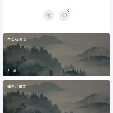
0
牛蒡解肌汤
上一篇
仙方活命饮