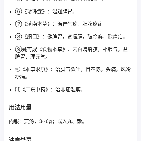
⑥《珍珠囊》：温通脾胃。
⑦《滇南本草》：治胃气疼，肚腹疼痛。
⑧《纲目》：健脾胃，宽噎膈，破冷癣，除瘴疟。
⑨姚可成《食物本草》：去白睛翳膜，补肺气，益
脾胃，理元气。
⑩《本草求原》：治脚气欲吐，目卒赤，头痛，风冷
痹痛。
⑾《广东中药》：治寒疝湿痹。
用法用量
内服：煎汤，3~6g；或入丸、散。
注意禁忌