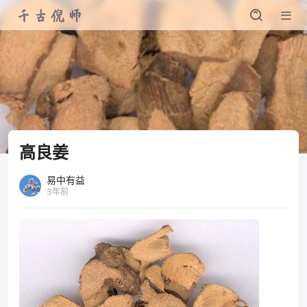
高良姜
易中有益
3年前