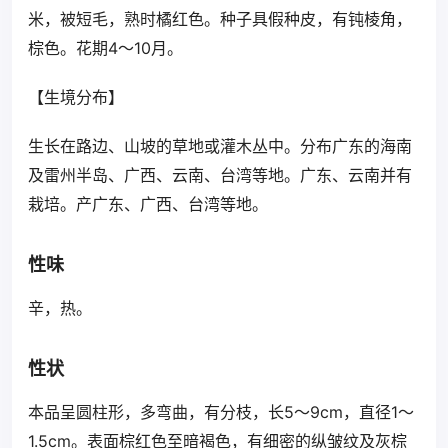
米，被短毛，熟时橘红色。种子具假种皮，有钝棱角，
棕色。花期4～10月。
【生境分布】
生长在路边、山坡的草地或灌木丛中。分布广东的海南
及雷州半岛、广西、云南、台湾等地。广东、云南并有
栽培。产广东、广西、台湾等地。
性味
辛，热。
性状
本品呈圆柱形，多弯曲，有分枝，长5～9cm，直径1～
1.5cm。表面棕红色至暗褐色，有细密的纵皱纹及灰棕