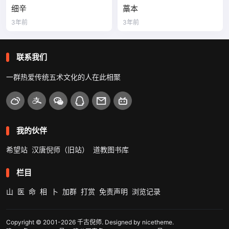
细辛
藁本
3年前
3年前
联系我们
一群热爱传统五术文化的人在此相聚
我的伙伴
希望站
汉唐倪师（旧站）
道教图书库
栏目
山
医
命
相
卜
加群
打赏
免责声明
浏览记录
Copyright © 2001-2026
千古倪师
. Designed by
nicetheme
.