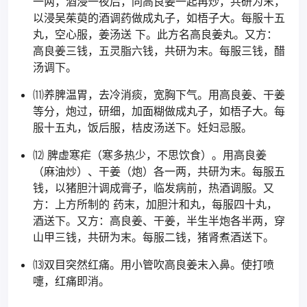
一两，酒浸一夜后，同高良姜一起再炒，共研为末，
以浸吴茱萸的酒调药做成丸子，如梧子大。每服十五
丸，空心服，姜汤送 下。此方名高良姜丸。又方：
高良姜三钱，五灵脂六钱，共研为末。每服三钱，醋
汤调下。
⑾养脾温胃，去冷消痰，宽胸下气。用高良姜、干姜
等分，炮过，研细，加面糊做成丸子，如梧子大。每
服十五丸，饭后服，桔皮汤送下。妊妇忌服。
⑿ 脾虚寒疟（寒多热少，不思饮食）。用高良姜
（麻油炒）、干姜（炮）各一两，共研为末。每服五
钱，以猪胆汁调成膏子，临发病前，热酒调服。又
方：上方所制的 药末，加胆汁和丸，每服四十丸，
酒送下。又方：高良姜、干姜，半生半炮各半两，穿
山甲三钱，共研为末。每服二钱，猪肾煮酒送下。
⒀双目突然红痛。用小管吹高良姜末入鼻。使打喷
嚏，红痛即消。