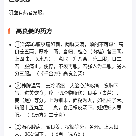
阴虚有热者禁服。
高良姜的药方
①治卒心腹绞痛如刺，两胁支满，烦闷不可忍：高
良姜五两，厚朴二两，当归、桂心（肉桂）各三两。
上四味，以水八升，煮取一升八合，分三服，日二。
若一服痛止，便停，不须再服，若强人为二服，劣人
分三服。（《千金方》高良姜汤）
②养脾温胃，去冷消痰，大治心脾疼痛，宽胸下
气，进美饮食，疗一切冷物所伤：良姜（去芦）、干
姜（炮）等分。上为细末，面糊为丸，如梧桐子大。
每服十五丸至二十丸，食后橘皮汤下。妊娠妇人忌
服。（《局方》二姜丸）
③治心脾痛：高良姜、槟榔等分，各炒。上为细
末，米次调下。（《百一选方》）