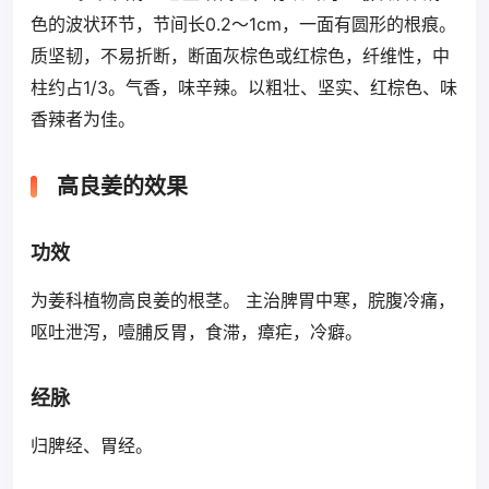
色的波状环节，节间长0.2～1cm，一面有圆形的根痕。
质坚韧，不易折断，断面灰棕色或红棕色，纤维性，中
柱约占1/3。气香，味辛辣。以粗壮、坚实、红棕色、味
香辣者为佳。
高良姜的效果
功效
为姜科植物高良姜的根茎。 主治脾胃中寒，脘腹冷痛，
呕吐泄泻，噎脯反胃，食滞，瘴疟，冷癖。
经脉
归脾经、胃经。