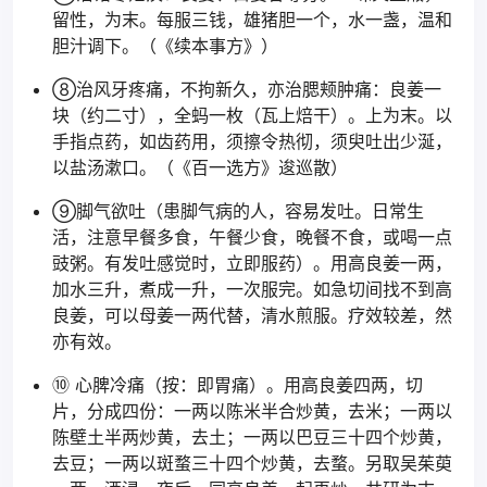
留性，为末。每服三钱，雄猪胆一个，水一盏，温和
胆汁调下。（《续本事方》）
⑧治风牙疼痛，不拘新久，亦治腮颊肿痛：良姜一
块（约二寸），全蚂一枚（瓦上焙干）。上为末。以
手指点药，如齿药用，须擦令热彻，须臾吐出少涎，
以盐汤漱口。（《百一选方》逡巡散）
⑨脚气欲吐（患脚气病的人，容易发吐。日常生
活，注意早餐多食，午餐少食，晚餐不食，或喝一点
豉粥。有发吐感觉时，立即服药）。用高良姜一两，
加水三升，煮成一升，一次服完。如急切间找不到高
良姜，可以母姜一两代替，清水煎服。疗效较差，然
亦有效。
⑩ 心脾冷痛（按：即胃痛）。用高良姜四两，切
片，分成四份：一两以陈米半合炒黄，去米；一两以
陈壁土半两炒黄，去土；一两以巴豆三十四个炒黄，
去豆；一两以斑蝥三十四个炒黄，去蝥。另取吴茱萸