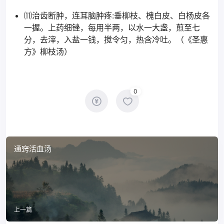
⑾治齿断肿，连耳脑肿疼:垂柳枝、槐白皮、白杨皮各
一握。上药细锉，每用半两，以水一大盏，煎至七
分，去滓，入盐一钱，搅令匀，热含冷吐。（《圣惠
方》柳枝汤）
0
通窍活血汤
上一篇