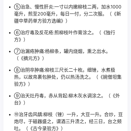
⑤治急、慢性肝炎:一寸以内嫩柳枝二两，加水1000
毫升，煎至200毫升，每日一付，分二次服。（《新
疆中草药单方验方选编》）
⑥治疔毒及反花疮:煎柳枝叶作膏涂之。（《独行
方》）
⑦治漏疮肿痛:杨柳条，罐内烧烟，熏之出水。
（《摘元方》）
⑧治阴卒肿痛:柳枝三尺长二十枚。细锉，水煮极
热，以故帛裹包肿处，仍以热汤洗之。（《婉僧坦集
验方》）
⑨治天灶丹毒，赤从背起:柳木灰水调涂之。（《外
台》）
⑩治牙齿风龋:柳枝（锉）一升，大豆一升。合炒，豆
炮尽，于磁器盛之，谓酒三升渍之，经三日，台之频
吐。（《古今录验方》）