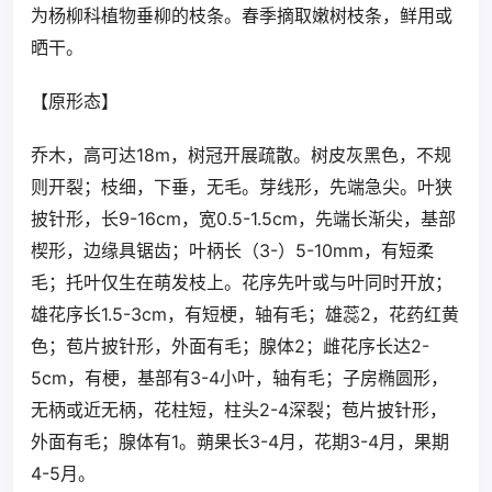
为杨柳科植物垂柳的枝条。春季摘取嫩树枝条，鲜用或
晒干。
【原形态】
乔木，高可达18m，树冠开展疏散。树皮灰黑色，不规
则开裂；枝细，下垂，无毛。芽线形，先端急尖。叶狭
披针形，长9-16cm，宽0.5-1.5cm，先端长渐尖，基部
楔形，边缘具锯齿；叶柄长（3-）5-10mm，有短柔
毛；托叶仅生在萌发枝上。花序先叶或与叶同时开放；
雄花序长1.5-3cm，有短梗，轴有毛；雄蕊2，花药红黄
色；苞片披针形，外面有毛；腺体2；雌花序长达2-
5cm，有梗，基部有3-4小叶，轴有毛；子房椭圆形，
无柄或近无柄，花柱短，柱头2-4深裂；苞片披针形，
外面有毛；腺体有1。蒴果长3-4月，花期3-4月，果期
4-5月。