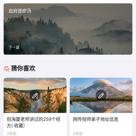
血府逐瘀汤
下一篇
猜你喜欢
倪海厦老师讲过的259个经
网传倪师弟子地址信息
方( 收藏）
3年前
3年前