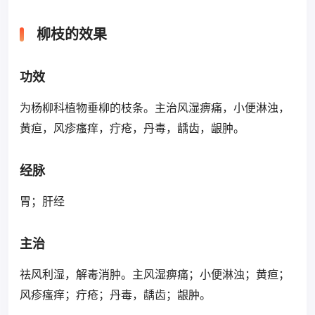
柳枝的效果
功效
为杨柳科植物垂柳的枝条。主治风湿痹痛，小便淋浊，
黄疸，风疹瘙痒，疔疮，丹毒，龋齿，龈肿。
经脉
胃；肝经
主治
祛风利湿，解毒消肿。主风湿痹痛；小便淋浊；黄疸；
风疹瘙痒；疔疮；丹毒，龋齿；龈肿。