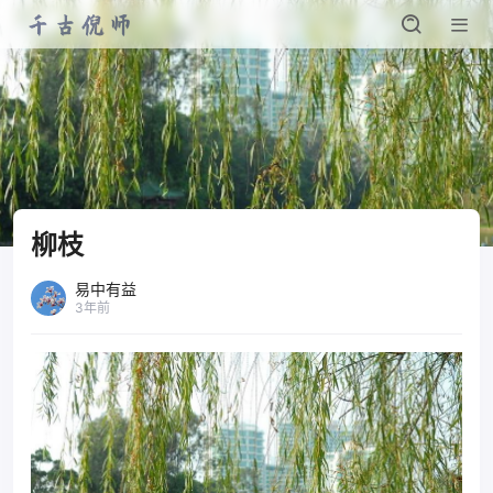
柳枝
易中有益
3年前