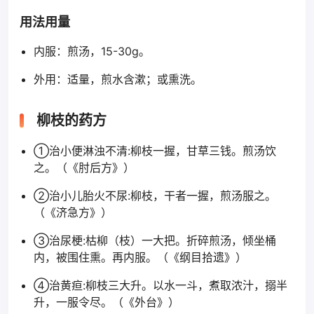
用法用量
内服：煎汤，15-30g。
外用：适量，煎水含漱；或熏洗。
柳枝的药方
①治小便淋浊不清:柳枝一握，甘草三钱。煎汤饮
之。（《肘后方》）
②治小儿胎火不尿:柳枝，干者一握，煎汤服之。
（《济急方》）
③治尿梗:枯柳（枝）一大把。折碎煎汤，倾坐桶
内，被围住熏。再内服。（《纲目拾遗》）
④治黄疸:柳枝三大升。以水一斗，煮取浓汁，搦半
升，一服令尽。（《外台》）