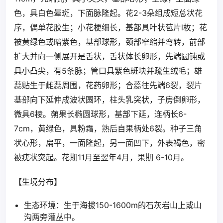
色，具白色晕斑，下面脉隆起。花2-3朵组成短总状花
序，偶单花胶生；小花梗细长，基部具叶状苞片l枚；花
被黄绿色或暗紫色，基部球形，颈部窄缩并弯转，前部
扩大并向一侧展开是舌状，舌状体长卵形，先端圆钝或
具小凸尖，有5条脉；管口具紫色斑块并疏生绒毛；雄
蕊贴生于雌蕊周围，花药卵形；合蕊往先端6裂，裂片
基部向下延伸成波状圆环，柱头乳突状，子房倒卵形，
微具6棱。蒴果长椭圆球形，基部下延，连柄长6-
7cm，黄绿色，具粉霜，熟后自果柄处6裂。种子三角
状心形，扁平，一面隆起，另一面凹下，外表褐色，密
被疣状突起。花期11月至翌年4月，果期 6-10月。
【生境分布】
生态环境：生于海拔150-1600m的石灰岩山上或山
沟两旁灌丛中。