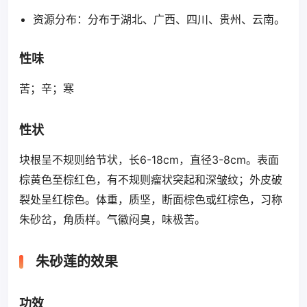
资源分布：分布于湖北、广西、四川、贵州、云南。
性味
苦；辛；寒
性状
块根呈不规则给节状，长6-18cm，直径3-8cm。表面
棕黄色至棕红色，有不规则瘤状突起和深皱纹；外皮破
裂处呈红棕色。体重，质坚，断面棕色或红棕色，习称
朱砂岔，角质样。气徽闷臭，味极苦。
朱砂莲的效果
功效