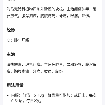
为马兜铃科植物四川朱砂莲的块根。主治痈疡肿毒，暑
邪痧气，腹泻痢疾，胸腹疼痛，牙痛，喉痛，蛇伤。
经脉
心；肺；肝经
主治
清热解毒，理气止痛。主痈疡肿毒，暑邪痧气，腹泻痢
疾，胸腹疼痛，牙痛，喉痛，蛇伤。
用法用量
内服：煎汤，5-10g，鲜品量可酌加；或研末，每次
0.5-1g，每日2次。