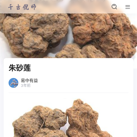
朱砂莲
易中有益
3年前