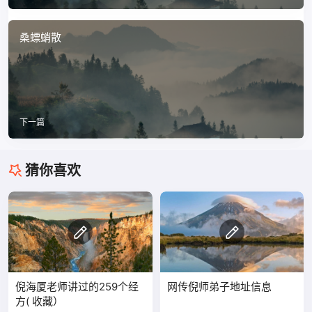
桑螵蛸散
下一篇
猜你喜欢
倪海厦老师讲过的259个经
网传倪师弟子地址信息
方( 收藏）