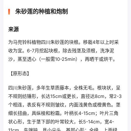
朱砂莲的种植和炮制
来源
为马兜铃科植物四川朱砂莲的块根。移栽4年以上时采
收为宜。6-7月挖起块根，除去残茎及须根，洗净泥
沙，蒸至透心（一般需10-25min），再晒干或烘干。
【原形态】
四川朱砂莲，多年生草质藤本，全株无毛。根块状，呈
不规则纺锤形，长达15cm或更长，直径达8cm，常2-3
个相连，表反有不规则皱纹，内面浅黄色或橙黄色。茎
细长扭曲，具纵棱和粉霜。叶柄长4-15cm；叶片三角
状心形，生于茎下部的叶常较大，长5-14cm，宽4-
11cm，先端钝，具小尖头，基部心形；全缘，上面绿