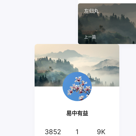
左归丸
上一篇
易中有益
3852
1
9K