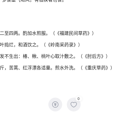
二至四两。酌加水煎服。（《福建民间草药》）
叶捣烂，和酒饮之。（《岭南采药录》）
发不生出：椿、楸、桃叶心取汁敷之。（《肘后方》）
斤，苦蒿、红浮漂各适量。煎水外洗。（《重庆草药》）
0