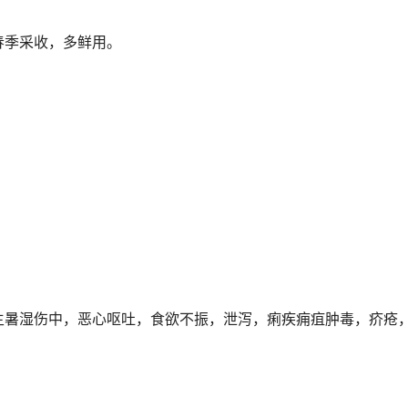
春季采收，多鲜用。
主暑湿伤中，恶心呕吐，食欲不振，泄泻，痢疾痈疽肿毒，疥疮