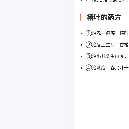
椿叶的药方
①治赤白痢疾：椿叶
②治唇上生疔：香椿
③治小儿头生白秃，
④治漆疮：春尖叶一