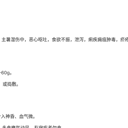
。主暑湿伤中，恶心呕吐，食欲不振，泄泻，痢疾痈疽肿毒，疥
60g。
；或捣敷。
令入神昏、血气微。
》：多食壅气动风，有宿疾者勿食。