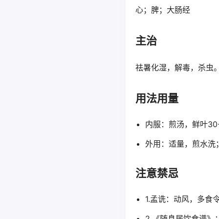
心；脾；大肠经
主治
祛暑化湿，解毒，杀虫
用法用量
内服：煎汤，鲜叶30-
外用：适量，煎水洗
注意禁忌
1.孟诜：动风，多食
2.《随息居饮食谱