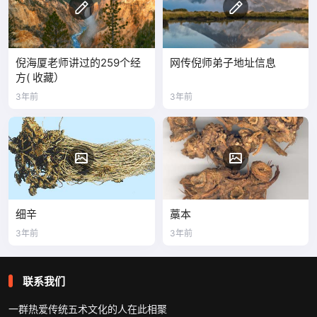
倪海厦老师讲过的259个经
网传倪师弟子地址信息
方( 收藏）
3年前
3年前
细辛
藁本
3年前
3年前
联系我们
一群热爱传统五术文化的人在此相聚