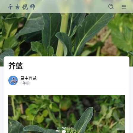
芥蓝
易中有益
3年前