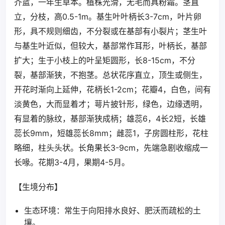
芥蓝，一年生草本。植株光滑，无毛而具粉霜。茎直
立，分枝，高0.5-1m。基生叶叶柄长3-7cm，叶片卵
形，具不规则细齿，不分裂或在基部有小裂片；茎生叶
与基生叶近似，但较大，基部常作耳形，叶柄长，基部
扩大；生于小枝上的叶呈矩圆形，长8-15cm，不分
裂，基部渐狭，不抱茎。总状花序直立，顶生或侧生，
开花时渐向上延伸，花柄长1-2cm；花瓣4，白色，间有
淡黄色，大而显着才；萼片披针形，绿色，边缘透明，
有显着的脉纹，基部渐狭成柄；雄蕊6，4长2短，长雄
蕊长9mm，短雄蕊长8mm；雌蕊1，子房圆柱形，花柱
略细，柱头头状。长角果长3-9cm，先端急剧收缩成一
长喙。花期3-4月，果期4-5月。
【生境分布】
生态环境：常生于向阳排水良好、肥沃而疏松的土
壤。