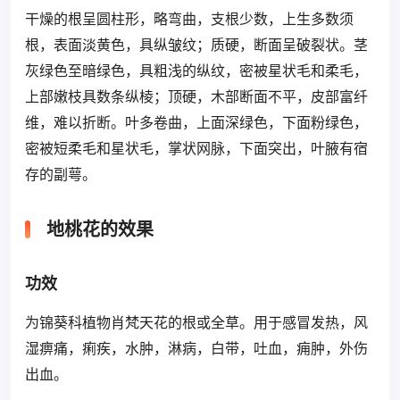
干燥的根呈圆柱形，略弯曲，支根少数，上生多数须
根，表面淡黄色，具纵皱纹；质硬，断面呈破裂状。茎
灰绿色至暗绿色，具粗浅的纵纹，密被星状毛和柔毛，
上部嫩枝具数条纵棱；顶硬，木部断面不平，皮部富纤
维，难以折断。叶多卷曲，上面深绿色，下面粉绿色，
密被短柔毛和星状毛，掌状网脉，下面突出，叶腋有宿
存的副萼。
地桃花的效果
功效
为锦葵科植物肖梵天花的根或全草。用于感冒发热，风
湿痹痛，痢疾，水肿，淋病，白带，吐血，痈肿，外伤
出血。