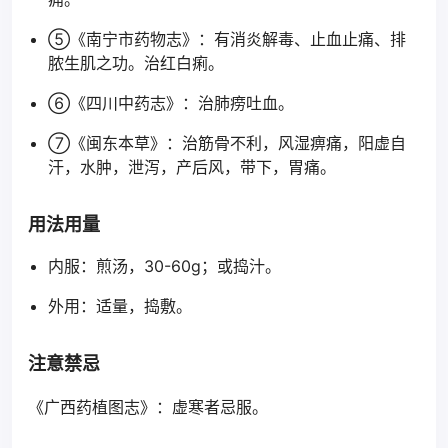
⑤《南宁市药物志》：有消炎解毒、止血止痛、排
脓生肌之功。治红白痢。
⑥《四川中药志》：治肺痨吐血。
⑦《闽东本草》：治筋骨不利，风湿痹痛，阳虚自
汗，水肿，泄泻，产后风，带下，胃痛。
用法用量
内服：煎汤，30-60g；或捣汁。
外用：适量，捣敷。
注意禁忌
《广西药植图志》：虚寒者忌服。