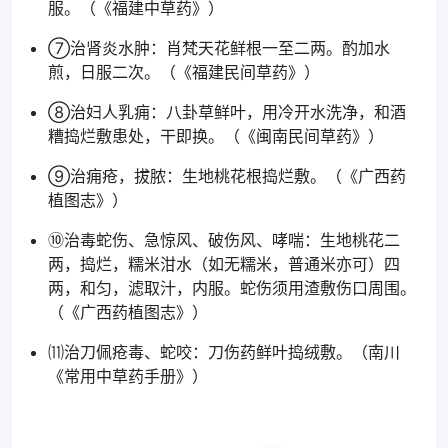
服。（《福建中草药》）
⑦治肾炎水肿：肖梵天花鲜根一至二两。酌加水
煎，日服二次。（《福建民间草药》）
⑧治妇人乳痈：八卦草鲜叶，用冷开水洗净，和酒
糟捣烂敷患处，干即换。（《闽南民间草药》）
⑨治痈疮，拔脓：生地桃花根捣烂敷。（《广西药
植图志》）
⑩治毒蛇伤、急惊风、破伤风、哮喘：生地桃花二
两，捣烂，糯米泔水（如无糯米，普通米亦可）四
两，和匀，滤取汁，内服。蛇伤须用渣敷伤口周围。
（《广西药植图志》）
⑾治刀佩疮毒、蛇咬：刀伤药鲜叶捣绒敷。（南川
《常用中草药手册》）