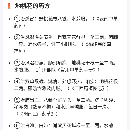
地桃花的药方
①治感冒：野桃花根八钱。水煎服。（《云南中草
药》）
②治风湿性关节炎：肖梵天花鲜根一至二两，猪脚
一只。酒水各半，炖三小时服。（《福建民间草
药》）
③治风湿痹痛，肠炎痢疾：地桃花干根一至二两。
水煎服。（广州部队《常用中草药手册》）
④治双单喉蛾、淋病、外感寒热、痢疾：地桃花根
二两。煎汤含漱及内服。（《广西药植图志》）
⑤治肺出血：八卦草鲜草头一至二两。洗净切碎，
猪赤肉（数量不拘）和水适量炖服，每日一次。
（《闽南民间药草》）
⑥治白浊、白带：肖梵天花鲜根一至二两。水煎