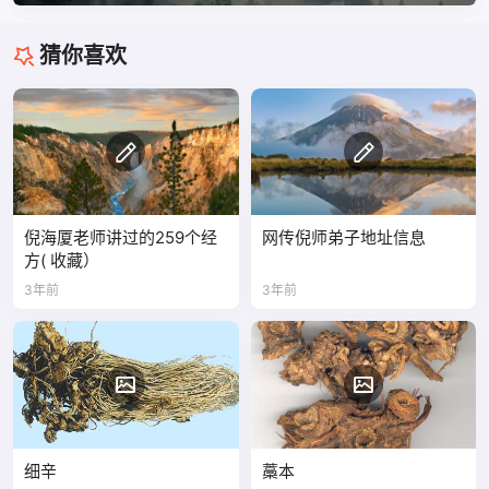
猜你喜欢
倪海厦老师讲过的259个经
网传倪师弟子地址信息
方( 收藏）
3年前
3年前
细辛
藁本