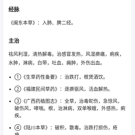
经脉
《闽东本草》：入肺、脾二经。
主治
祛风利湿，清热解毒。治感冒发热，风湿痹痛，痢疾，
水肿，淋病，白带，吐血，痈肿，外伤出血。
①《生草药性备要》：治跌打，根煲酒饮。
②《福建民间草药》：逐痹驱风，活血解热。
③《广西药植图志》：全草，治毒蛇伤，急惊风，
破伤风，哮喘。根，治淋病，双单喉蛾，外感热，痢
疾。
④《陆川本草》：破积，散毒。治跌打损伤，疮
痈。