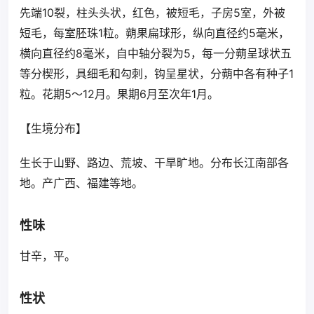
先端10裂，柱头头状，红色，被短毛，子房5室，外被
短毛，每室胚珠1粒。蒴果扁球形，纵向直径约5毫米，
横向直径约8毫米，自中轴分裂为5，每一分蒴呈球状五
等分楔形，具细毛和勾刺，钩呈星状，分蒴中各有种子1
粒。花期5～12月。果期6月至次年1月。
【生境分布】
生长于山野、路边、荒坡、干旱旷地。分布长江南部各
地。产广西、福建等地。
性味
甘辛，平。
性状