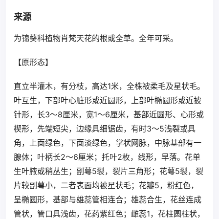
来源
为锦葵科植物肖梵天花的根或全草。全年可采。
【原形态】
直立半灌木，有分枝，高达1米，全株被柔毛及星状毛。
叶互生，下部叶心脏形或近圆形，上部叶椭圆形或近披
针形，长3～8厘米，宽1～6厘米，基部近圆形、心形或
楔形，先端短尖，边缘具细锯齿，有时3～5浅裂或具
角，上面绿色，下面淡绿色，掌状网脉，中脉基部有一
腺体；叶柄长2～6厘米；托叶2枚，线形，早落。花单
生叶腋或稍丛生；副萼5裂，裂片三角形；花萼5裂，裂
片较副萼小，二者表面均被星状毛；花瓣5，粉红色，
呈椭圆形，基部与雄蕊管相连合；雄蕊合生，花丝连成
管状，管口具浅齿，花药紫红色；雌蕊1，花柱圆柱状，