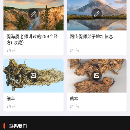
倪海厦老师讲过的259个经
网传倪师弟子地址信息
方( 收藏）
3年前
3年前
细辛
藁本
3年前
3年前
联系我们