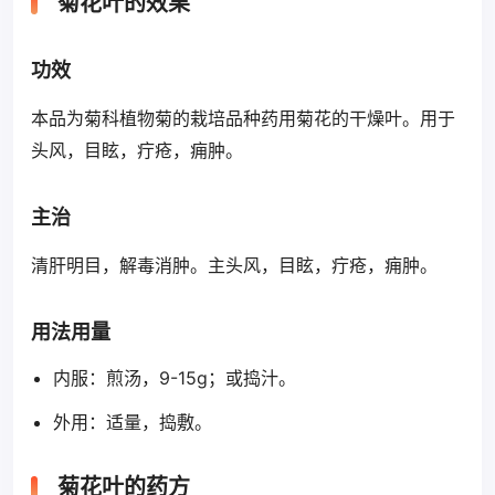
菊花叶的效果
功效
本品为菊科植物菊的栽培品种药用菊花的干燥叶。用于
头风，目眩，疔疮，痈肿。
主治
清肝明目，解毒消肿。主头风，目眩，疔疮，痈肿。
用法用量
内服：煎汤，9-15g；或捣汁。
外用：适量，捣敷。
菊花叶的药方