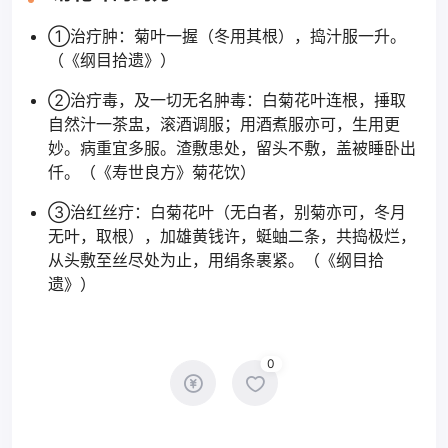
①治疔肿：菊叶一握（冬用其根），捣汁服一升。
（《纲目拾遗》）
②治疔毒，及一切无名肿毒：白菊花叶连根，捶取
自然汁一茶盅，滚酒调服；用酒煮服亦可，生用更
妙。病重宜多服。渣敷患处，留头不敷，盖被睡卧出
仟。（《寿世良方》菊花饮）
③治红丝疔：白菊花叶（无白者，别菊亦可，冬月
无叶，取根），加雄黄钱许，蜓蚰二条，共捣极烂，
从头敷至丝尽处为止，用绢条裹紧。（《纲目拾
遗》）
0