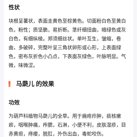
性状
块根呈薯状，表面圭黄色至棕黄色。切面粉白色至黄白
色，粉性；质坚脆，易折断。茎纤细扭曲，暗绿色或灰
白色，有细纵棱。郑须细丝状。单叶互生，皱缩，卷
曲，多破碎，完整叶呈三角状卵形或心形，上表面绿
色，密布灰折色小凸点，下表面灰绿色，叶脉明显。气
微，味微涩。
马瓞儿 的效果
功效
为葫芦科植物马瓞儿的全草。用于痈疮疖肿，痰核瘰
疬，咽喉肿痛，痄腮，石淋，小便不利，皮肤湿疹，目
赤黄疸，痔瘘，脱肛，外伤出血，毒蛇咬伤。