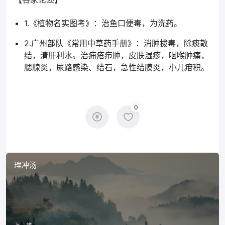
1.《植物名实图考》：治鱼口便毒，为洗药。
2.广州部队《常用中草药手册》：消肿拔毒，除痰散
结，清肝利水。治痈疮疖肿，皮肤湿疹，咽喉肿痛，
腮腺炎，尿路感染、结石，急性结膜炎，小儿疳积。
0
理冲汤