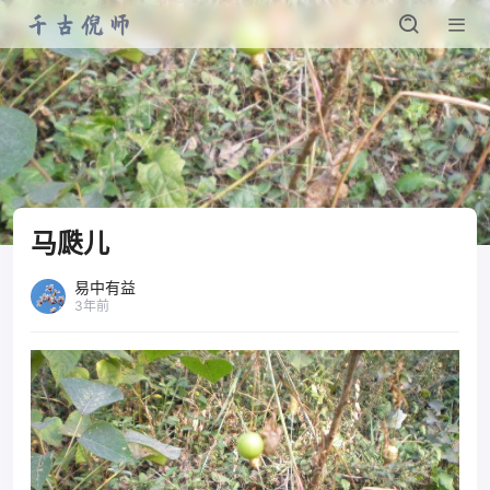
马瓞儿
易中有益
3年前