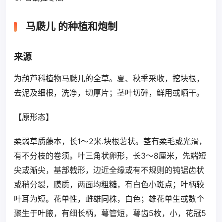
马瓞儿 的种植和炮制
来源
为葫芦科植物马瓞儿的全草。夏、秋季采收，挖块根，
去泥及细根，洗净，切厚片；茎叶切碎，鲜用或晒干。
【原形态】
柔弱草质藤本，长1～2米.块根薯状。茎有柔毛或光滑，
有不分枝的卷须。叶三角状卵形，长3～8厘米，先端短
尖或渐尖，基部戟形，边近全缘或有不规则的钝锯齿状
或稍分裂，膜质，两面均粗糙，有白色小斑点；叶柄较
叶耳为短。花单性，雌雄同株，白色；雄花单生或数个
聚生于叶腋，有细长柄，萼管短，萼齿5枚，小，花冠5