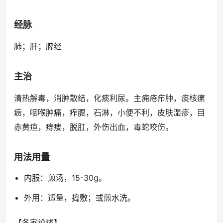
经脉
肺；肝；脾经
主治
清热解毒，消肿散结，化痰利尿。主痈疮疖肿，痰核瘰
疬，咽喉肿痛，痄腮，石淋，小便不利，皮肤湿疹，目
赤黄疸，痔瘘，脱肛，外伤出血，毒蛇咬伤。
用法用量
内服：煎汤，15-30g。
外用：适量，捣敷；或煎水洗。
【各家论述】