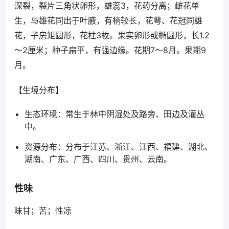
深裂，裂片三角状卵形，雄蕊3，花药分离；雌花单
生，与雄花同出于叶腋，有柄较长，花萼、花冠同雄
花，子房矩圆形，花柱3枚。果实卵形或椭圆形，长1.2
～2厘米；种子扁平，有强边缘。花期7～8月。果期9
月。
【生境分布】
生态环境：常生于林中阴湿处及路旁、田边及灌丛
中。
资源分布：分布于江苏、浙江、江西、福建、湖北、
湖南、广东、广西、四川、贵州、云南。
性味
味甘；苦；性凉