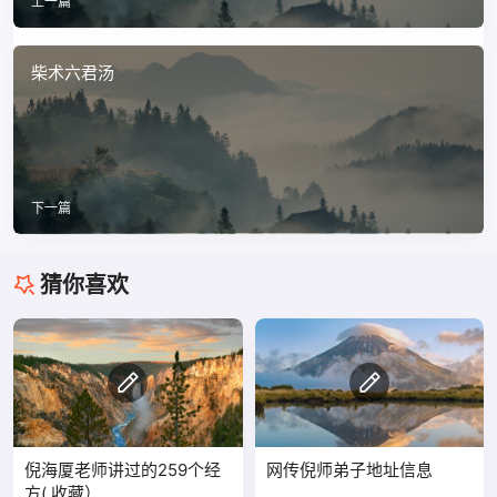
上一篇
柴术六君汤
下一篇
猜你喜欢
倪海厦老师讲过的259个经
网传倪师弟子地址信息
方( 收藏）