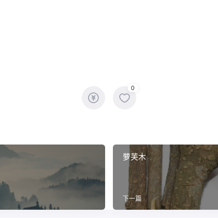
。
0
萝芙木
下一篇