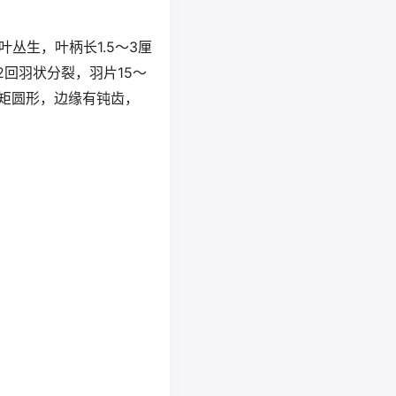
丛生，叶柄长1.5～3厘
2回羽状分裂，羽片15～
，矩圆形，边缘有钝齿，