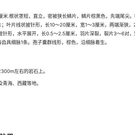
0厘米.根状茎短，直立，密被狭长鳞片，鳞片棕黑色，先端尾尖。叶
；叶片线状披针形，长10～20厘米，宽1～3厘米，两端渐狭，
披针形，水平展开，长0.5～2.5厘米，羽片深裂，裂片3～6对
每齿具细脉1条。孢子囊群线形，棕色，沿细脉着生。
300m左右的岩石上。
及青海、西藏等地。