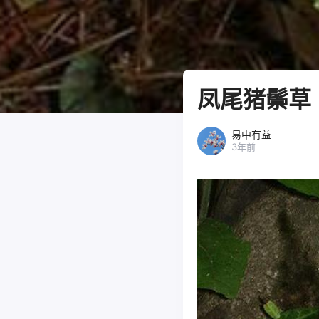
凤尾猪鬃草
易中有益
3年前