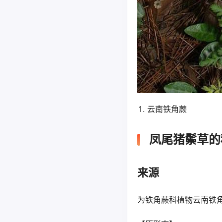
云南铁角蕨
凤尾猪鬃草的
来源
为铁角蕨科植物云南铁