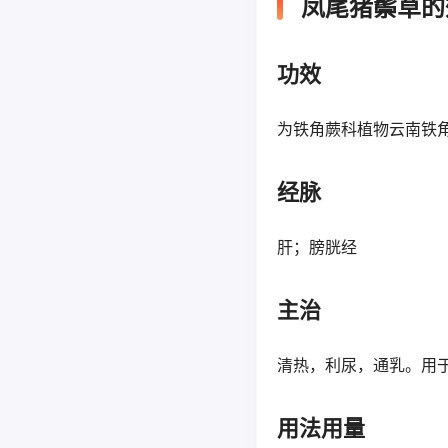
凤尾猪鬃草的
功效
为铁角蕨科植物云南铁
经脉
肝；膀胱经
主治
清热，利尿，通乳。用
用法用量