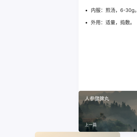
内服：煎汤，6-30g
外用：适量，捣敷。
人参健脾丸
上一篇