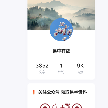
易中有益
3852
1
9K
文章
评论
喜欢
关注公众号 领取易学资料